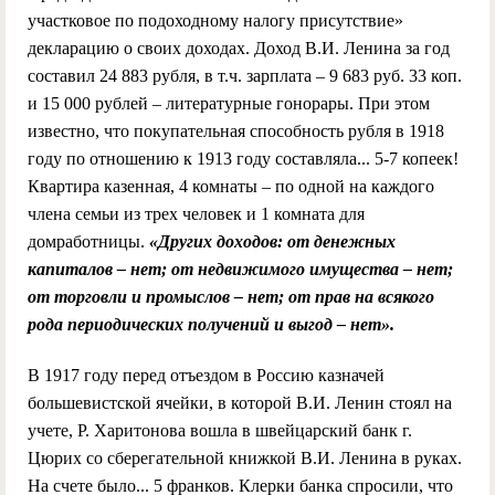
участковое по подоходному налогу присутствие»
декларацию о своих доходах. Доход В.И. Ленина за год
составил 24 883 рубля, в т.ч. зарплата – 9 683 руб. 33 коп.
и 15 000 рублей – литературные гонорары. При этом
известно, что покупательная способность рубля в 1918
году по отношению к 1913 году составляла... 5-7 копеек!
Квартира казенная, 4 комнаты – по одной на каждого
члена семьи из трех человек и 1 комната для
домработницы.
«Других доходов: от денежных
капиталов – нет; от недвижимого имущества – нет;
от торговли и промыслов – нет; от прав на всякого
рода периодических получений и выгод – нет».
В 1917 году перед отъездом в Россию казначей
большевистской ячейки, в которой В.И. Ленин стоял на
учете, Р. Харитонова вошла в швейцарский банк г.
Цюрих со сберегательной книжкой В.И. Ленина в руках.
На счете было... 5 франков. Клерки банка спросили, что