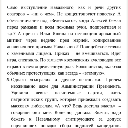
Само выступление Навального, как и речи других
ораторов – «ни о чем». Не концентрируют повестку. А
обезьянничание под «Зеленского», когда Алексей бежал
перед рамками и всем пожимал руки, подпрыгивал и
т.д.? А призыв Ильи Яшина на несанкционированный
митинг через неделю пред мэрией, копированиее
аналогичного призыва Навального? Полицейские стояли
с каменными лицами. Приказ – не вмешиваться. Идет
игра, спектакль. По замыслу кремлевских кукловодов все
играют в нем определенную роль. Большинство, включая
обычных протестующих, как всегда – «втемную».
Однако «сыграли» и другие персонажи. Причем
неожиданно даже для Администрации Президента.
Удивили левые несистемные партии, часть
патриотических групп, которые прибежали создавать
массовку либералам. «А что? Ведь достала власть», –
говорили они мне. Конечно, достала. Значит, надо
бежать к Навальному, агитирующего за допуск
нарушивших порядок сбора подписей кандидатов-