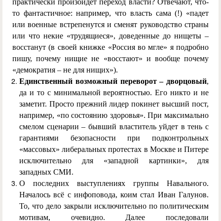
практически произойдет переход власти? Отвечают, что-
то фантастичное: например, что власть сама (!) «падет
или военные встрепенутся и сменят руководство страны
или что некие «трудящиеся», доведенные до нищеты –
восстанут (в своей книжке «Россия во мгле» я подробно
пишу, почему нищие не «восстают» и вообще почему
«демократия – не для нищих»).
Единственный возможный переворот – дворцовый
,
да и то с минимальной вероятностью. Его никто и не
заметит. Просто прежний лидер покинет высший пост,
например, «по состоянию здоровья». При максимально
смелом сценарии – бывший властитель уйдет в тень с
гарантиями безопасности при подконтрольных
«массовых» либеральных протестах в Москве и Питере
исключительно для «западной картинки», для
западных СМИ.
О последних выступлениях группы Навального.
Началось всё с инфоповода, коим стал Иван Галунов.
То, что дело закрыли исключительно по политическим
мотивам, очевидно. Далее последовали