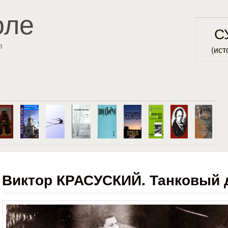
Перейти к основному
оле
содержанию
С
в
(ист
Виктор КРАСУСКИЙ. Танковый 