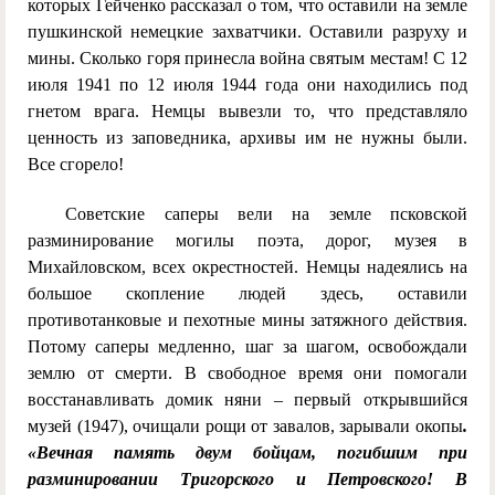
которых Гейченко рассказал о том, что оставили на земле
пушкинской немецкие захватчики. Оставили разруху и
мины. Сколько горя принесла война святым местам! С 12
июля 1941 по 12 июля 1944 года они находились под
гнетом врага. Немцы вывезли то, что представляло
ценность из заповедника, архивы им не нужны были.
Все сгорело!
Советские саперы вели на земле псковской
разминирование могилы поэта, дорог, музея в
Михайловском, всех окрестностей. Немцы надеялись на
большое скопление людей здесь, оставили
противотанковые и пехотные мины затяжного действия.
Потому саперы медленно, шаг за шагом, освобождали
землю от смерти. В свободное время они помогали
восстанавливать домик няни – первый открывшийся
музей (1947), очищали рощи от завалов, зарывали окопы
.
«Вечная память двум бойцам, погибшим при
разминировании Тригорского и Петровского! В