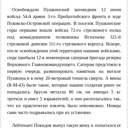
Освобождали Пушкинский заповедник 12 июня
войска 54-й армии 3-го Прибалтийского фронта в ходе
Псковско-Островской операции. В поселок Пушкинские
горы первыми вошли войска 72-го стрелкового полка
под командованием полковника Игнатьева 321-й
стрелковой дивизии 111-го стрелкового корпуса. Вскоре,
после освобождения этой территории нашими войсками,
сюда прибыла 12-я инженерная саперная бригада резерва
Верховного Главнокомандующего. Саперам предстояло в
первую очередь разминировать памятник на могиле
Пушкина и к нему 20-метровый тоннель смерти. А мины
(R-M-43) были такие, которые нашим солдатам ранее не
попадались: брусок металла 80 см, он вмещал 5 кг
тротила и имел 5 взрывателей, а они располагались так,
что их практически извлечь было невозможно. Немцы
сами часто подрывались при их установке.
Лейтенант Покидов вынул такую мину и попытался ее