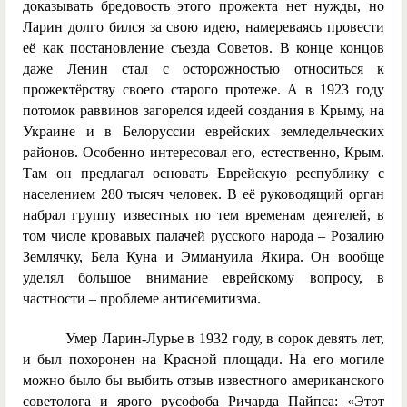
доказывать бредовость этого прожекта нет нужды, но
Ларин долго бился за свою идею, намереваясь провести
её как постановление съезда Советов. В конце концов
даже Ленин стал с осторожностью относиться к
прожектёрству своего старого протеже. А в 1923 году
потомок раввинов загорелся идеей создания в Крыму, на
Украине и в Белоруссии еврейских земледельческих
районов. Особенно интересовал его, естественно, Крым.
Там он предлагал основать Еврейскую республику с
населением 280 тысяч человек. В её руководящий орган
набрал группу известных по тем временам деятелей, в
том числе кровавых палачей русского народа – Розалию
Землячку, Бела Куна и Эммануила Якира. Он вообще
уделял большое внимание еврейскому вопросу, в
частности – проблеме антисемитизма.
Умер Ларин-Лурье в 1932 году, в сорок девять лет,
и был похоронен на Красной площади. На его могиле
можно было бы выбить отзыв известного американского
советолога и ярого русофоба Ричарда Пайпса: «Этот