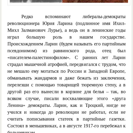
Редко вспоминают либералы-демократы
революционера Юрия Ларина (подлинное имя Ихил-
Михл Залманович Лурье), а ведь он в ленинские годы
играл большую роль в нашем государстве.
Происхождением Ларин (будем называть его партийным
псевдонимом) из раввинского рода, отец был
«писателем-палестинофилом». С ранних лет Ларин
страдал мышечной атрофией, передвигался с трудом, что
не мешало ему мотаться по России и Западной Европе,
обманывать жандармов и даже бежать из заключения,
перелезши с помощью товарищей тюремную стену, а в
другой раз его вынесли в корзине для белья – так, во
всяком случае, писали восхваляющие этого «друга
Ленина» демократы. Ларин, как и Троцкий, нигде не
учился и никогда до революции не работал, если не
считать пописывания статеек в партийные газетки.
Состоял в меньшевиках, а в августе 1917-го перебежал к
большевикам.