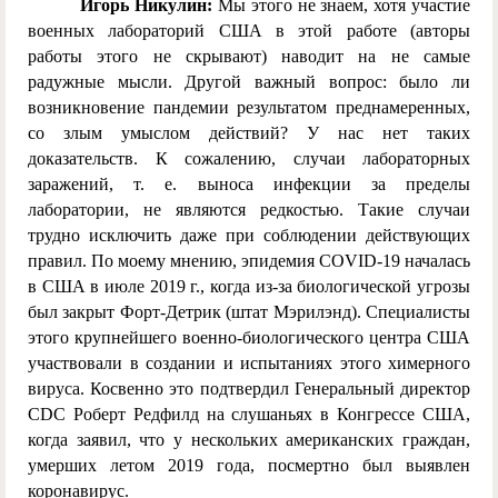
Игорь Никулин:
Мы этого не знаем, хотя участие
военных лабораторий США в этой работе (авторы
работы этого не скрывают) наводит на не самые
радужные мысли. Другой важный вопрос: было ли
возникновение пандемии результатом преднамеренных,
со злым умыслом действий? У нас нет таких
доказательств. К сожалению, случаи лабораторных
заражений, т. е. выноса инфекции за пределы
лаборатории, не являются редкостью. Такие случаи
трудно исключить даже при соблюдении действующих
правил. По моему мнению, эпидемия COVID-19 началась
в США в июле 2019 г., когда из-за биологической угрозы
был закрыт Форт-Детрик (штат Мэрилэнд). Специалисты
этого крупнейшего военно-биологического центра США
участвовали в создании и испытаниях этого химерного
вируса. Косвенно это подтвердил Генеральный директор
CDC Роберт Редфилд на слушаньях в Конгрессе США,
когда заявил, что у нескольких американских граждан,
умерших летом 2019 года, посмертно был выявлен
коронавирус.