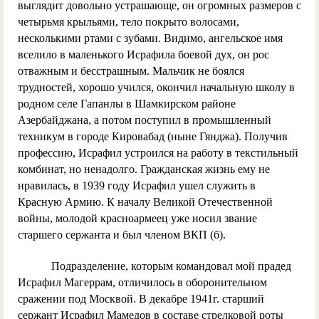
выглядит довольно устрашающе, он огромных размеров с
четырьмя крыльями, тело покрыто волосами,
несколькими ртами с зубами. Видимо, ангельское имя
вселило в маленького Исрафила боевой дух, он рос
отважным и бесстрашным. Мальчик не боялся
трудностей, хорошо учился, окончил начальную школу в
родном селе Гапанлы в Шамкирском районе
Азербайджана, а потом поступил в промышленный
техникум в городе Кировабад (ныне Гянджа). Получив
профессию, Исрафил устроился на работу в текстильный
комбинат, но ненадолго. Гражданская жизнь ему не
нравилась, в 1939 году Исрафил ушел служить в
Красную Армию. К началу Великой Отечественной
войны, молодой красноармеец уже носил звание
старшего сержанта и был членом ВКП (б).
Подразделение, которым командовал мой прадед
Исрафил Магеррам, отличилось в оборонительном
сражении под Москвой. В декабре 1941г. старший
сержант Исрафил Мамедов в составе стрелковой роты