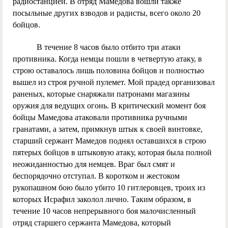
радиостанцией. В отряд Мамедова вошли также
посыльные других взводов и радисты, всего около 20
бойцов.
В течение 8 часов было отбито три атаки
противника. Когда немцы пошли в четвертую атаку, в
строю оставалось лишь половина бойцов и полностью
вышел из строя ручной пулемет. Мой прадед организовал
раненых, которые снаряжали патронами магазины
оружия для ведущих огонь. В критический момент боя
бойцы Мамедова атаковали противника ручными
гранатами, а затем, примкнув штык к своей винтовке,
старший сержант Мамедов поднял оставшихся в строю
пятерых бойцов в штыковую атаку, которая была полной
неожиданностью для немцев. Враг был смят и
беспорядочно отступал. В коротком и жестоком
рукопашном бою было убито 10 гитлеровцев, троих из
которых Исрафил заколол лично. Таким образом, в
течение 10 часов непрерывного боя малочисленный
отряд старшего сержанта Мамедова, который