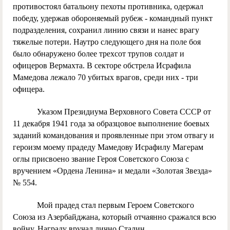
противостоял батальону пехоты противника, одержал
победу, удержав обороняемый рубеж - командный пункт
подразделения, сохранил линию связи и нанес врагу
тяжелые потери. Наутро следующего дня на поле боя
было обнаружено более трехсот трупов солдат и
офицеров Вермахта. В секторе обстрела Исрафила
Мамедова лежало 70 убитых врагов, среди них - три
офицера.
Указом Президиума Верховного Совета СССР от
11 декабря 1941 года за образцовое выполнение боевых
заданий командования и проявленные при этом отвагу и
героизм моему прадеду Мамедову Исрафилу Магерам
оглы присвоено звание Героя Советского Союза с
вручением «Ордена Ленина» и медали «Золотая Звезда»
№ 554.
Мой прадед стал первым Героем Советского
Союза из Азербайджана, который отчаянно сражался всю
войну. Награду вручал лично Сталин.