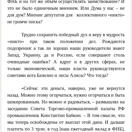
ФНБ и на тот же объём осуществлять заимствование? И
это не было единичным мнением. Или Дума у нас – не
для дум? Мнение депутатов для коллективного «никто»
не громче писка?
Трудно сохранить победный дух и веру в мудрость
«никто» при таком положении дел. Рождаются
подозрения: а так ли хорошо наши руководители знают
Запад, Украину, да и Россию, если совершают столь
очевидные ошибки? А вдруг и в других сферах, не
только экономической, наши власти руководствуются
советами кота Базилио и лисы Алисы? Что тогда?
«Сейчас эти деньги, наверно, уже не вернутся
назад. Можно этому огорчаться, нужно огорчаться и быть
шокированным. Но можно и радоваться, – размышлял на
заседании Совета Торгово-промышленной палаты РФ
промышленник Константин Бабкин. – В том смысле, что
мы теперь освобождены от выплат этой дани. И дальше
платить по 3 трлн. в год [наш ежегодный вклад в ФНБ],