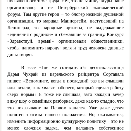
посвященного теме Труда. Нет, это не Минкультуры наше
организовало, и не Петербургский экономический
форум. Там другие герои – то блогер нежной душевной
организации, то маршал Маннергейм, наступавший на
Ленинград, то народные артисты, не выдержавшие
«единения с родиной» и сбежавшие за границу. Конкурс
«Здравствуй, время!» организовали общественники,
чтобы напомнить народу: воля и труд человека дивные
дивы творят.
В эссе «Где же созидатели?» десятиклассница
Дарья Чухрай из карельского райцентра Сортавала
пишет: «Вспомните, когда в последний раз вы слышали
или читали, как хвалят рабочего, который сделал работу
сверх нормы? Я тоже не слышала, зато каждый вечер
вижу шоу о семейных разборках, даже как-то стыдно, что
это показывают на Первом канале». Уже даже детям
понятен трагизм нашего положения. Но, оказывается,
изменить информационно-культурную политику – это не
менее сложная задача, чем наладить собственное