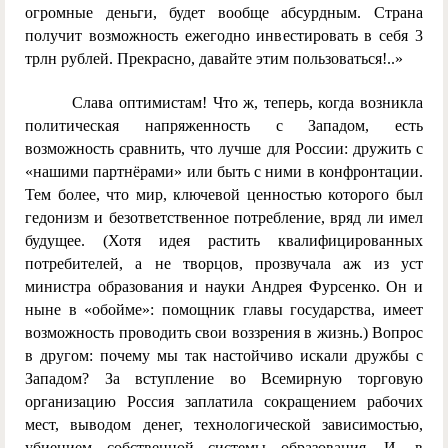
огромные деньги, будет вообще абсурдным. Страна
получит возможность ежегодно инвестировать в себя 3
трлн рублей. Прекрасно, давайте этим пользоваться!..»
Слава оптимистам! Что ж, теперь, когда возникла
политическая напряженность с Западом, есть
возможность сравнить, что лучше для России: дружить с
«нашими партнёрами» или быть с ними в конфронтации.
Тем более, что мир, ключевой ценностью которого был
гедонизм и безответственное потребление, вряд ли имел
будущее. (Хотя идея растить квалифицированных
потребителей, а не творцов, прозвучала аж из уст
министра образования и науки Андрея Фурсенко. Он и
ныне в «обойме»: помощник главы государства, имеет
возможность проводить свои воззрения в жизнь.) Вопрос
в другом: почему мы так настойчиво искали дружбы с
Западом? За вступление во Всемирную торговую
организацию Россия заплатила сокращением рабочих
мест, выводом денег, технологической зависимостью,
убиением собственной системы образования. И, в