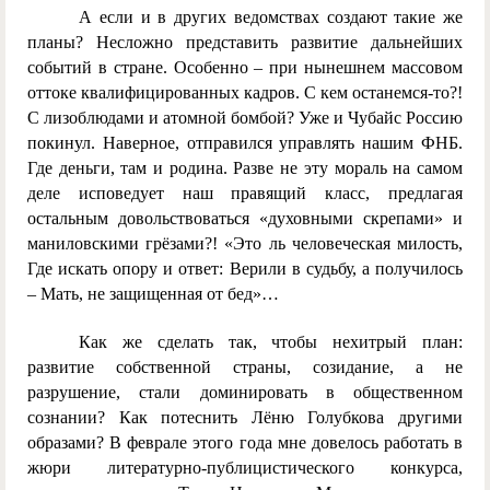
А если и в других ведомствах создают такие же
планы? Несложно представить развитие дальнейших
событий в стране. Особенно – при нынешнем массовом
оттоке квалифицированных кадров. С кем останемся-то?!
С лизоблюдами и атомной бомбой? Уже и Чубайс Россию
покинул. Наверное, отправился управлять нашим ФНБ.
Где деньги, там и родина. Разве не эту мораль на самом
деле исповедует наш правящий класс, предлагая
остальным довольствоваться «духовными скрепами» и
маниловскими грёзами?! «Это ль человеческая милость,
Где искать опору и ответ: Верили в судьбу, а получилось
– Мать, не защищенная от бед»…
Как же сделать так, чтобы нехитрый план:
развитие собственной страны, созидание, а не
разрушение, стали доминировать в общественном
сознании? Как потеснить Лёню Голубкова другими
образами? В феврале этого года мне довелось работать в
жюри литературно-публицистического конкурса,