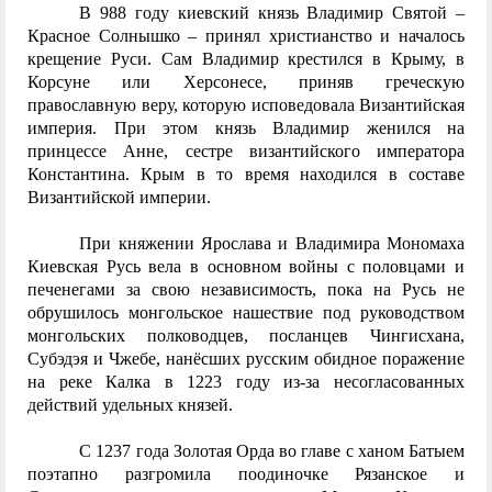
В 988 году киевский князь Владимир Святой –
Красное Солнышко – принял христианство и началось
крещение Руси. Сам Владимир крестился в Крыму, в
Корсуне или Херсонесе, приняв греческую
православную веру, которую исповедовала Византийская
империя. При этом князь Владимир женился на
принцессе Анне, сестре византийского императора
Константина. Крым в то время находился в составе
Византийской империи.
При княжении Ярослава и Владимира Мономаха
Киевская Русь вела в основном войны с половцами и
печенегами за свою независимость, пока на Русь не
обрушилось монгольское нашествие под руководством
монгольских полководцев, посланцев Чингисхана,
Субэдэя и Чжебе, нанёсших русским обидное поражение
на реке Калка в 1223 году из-за несогласованных
действий удельных князей.
С 1237 года Золотая Орда во главе с ханом Батыем
поэтапно разгромила поодиночке Рязанское и