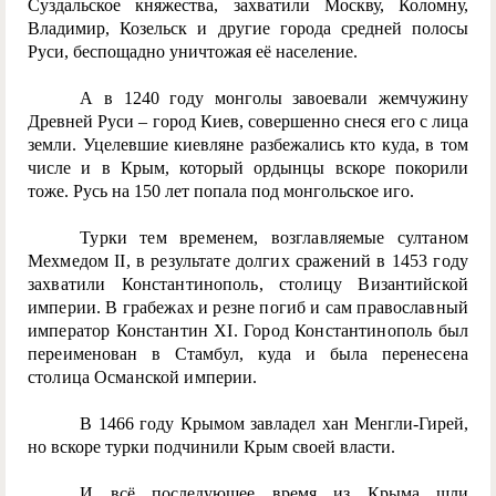
Суздальское княжества, захватили Москву, Коломну,
Владимир, Козельск и другие города средней полосы
Руси, беспощадно уничтожая её население.
А в 1240 году монголы завоевали жемчужину
Древней Руси – город Киев, совершенно снеся его с лица
земли. Уцелевшие киевляне разбежались кто куда, в том
числе и в Крым, который ордынцы вскоре покорили
тоже. Русь на 150 лет попала под монгольское иго.
Турки тем временем, возглавляемые султаном
Мехмедом II, в результате долгих сражений в 1453 году
захватили Константинополь, столицу Византийской
империи. В грабежах и резне погиб и сам православный
император Константин XI. Город Константинополь был
переименован в Стамбул, куда и была перенесена
столица Османской империи.
В 1466 году Крымом завладел хан Менгли-Гирей,
но вскоре турки подчинили Крым своей власти.
И всё последующее время из Крыма шли