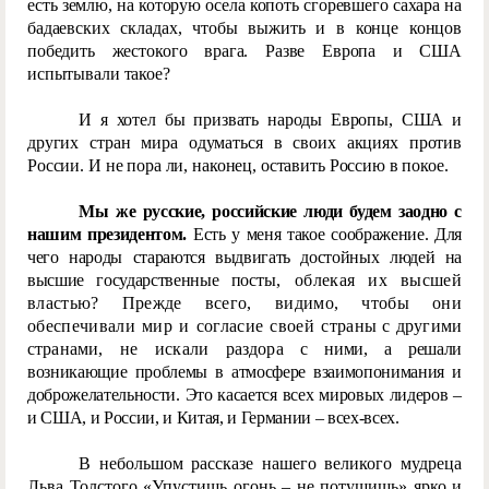
есть землю, на которую осела копоть сгоревшего сахара на
бадаевских складах, чтобы выжить и в конце концов
победить жестокого врага. Разве Европа и США
испытывали такое?
И я хотел бы призвать народы Европы, США и
других стран мира одуматься в своих акциях против
России. И не пора ли, наконец, оставить Россию в покое.
Мы же русские, российские люди будем заодно с
нашим президентом.
Есть у меня такое соображение. Для
чего народы стараются выдвигать достойных людей на
высшие государственные пос
ты, облекая их высшей
властью? Прежде всего, видимо, чтобы они
обеспечивали мир и согласие своей стран
ы
с другими
странами, не искали раздора
с ними, а решали
возникающие проблемы в атмосфере взаимопонимания и
доброжелательности. Это касается всех мировых лидеров –
и США, и России, и Китая, и Германии – всех-всех.
В небольшом рассказе нашего великого мудреца
Льва Толстого «Упустишь огонь – не потушишь» ярко и