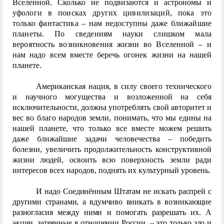
Вселенной. Сколько не подвизаются и астрономы и
у
фологи в поисках других цивилизаций, пока это
только фантастика – нам недоступны даже ближайшие
планеты. По сведениям науки слишком мала
вероятность возникновения жизни во Вселенной
– и
нам надо всем вместе беречь огонек жизни на нашей
планете.
Американская нация, в силу своего технического
и научного могущества и возложенной на себя
исключительности, должна употреблять свой авторитет и
вес во благо народов земли, понимать, что мы едины на
нашей планете, что только все вместе можем решить
даже ближайшие задачи человечества – победить
болезни, увеличить продолжительность конструктивной
жизни людей, освоить всю поверхность земли ради
интересов всех народов, поднять их культурный уровень.
И надо Соединённым Штатам не искать распрей с
другими странами, а вдумчиво вникать в возникающие
разногласия между ними и помогать разрешать их. А
акции, затеянные в отношении России, – это только зло и