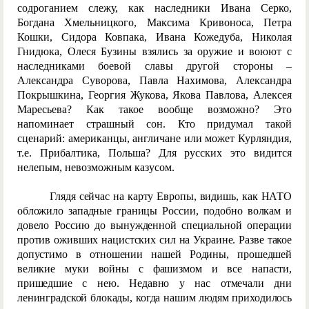
содроганием слежу, как наследники Ивана Серко,
Богдана Хмельницкого, Максима Кривоноса, Петра
Кошки, Сидора Ковпака, Ивана Кожедуба, Николая
Гнидюка, Олеся Бузины взялись за оружие и воюют с
наследниками боевой славы другой стороны –
Александра Суворова, Павла Нахимова, Александра
Покрышкина, Георгия Жукова, Якова Павлова, Алексея
Маресьева? Как такое вообще возможно? Это
напоминает страшный сон. Кто придумал такой
сценарий: американцы, англичане или может Курляндия,
т.е. Прибалтика, Польша? Для русских это видится
нелепым, невозможным казусом.
Глядя сейчас на карту Европы, видишь, как НАТО
обложило западные границы России, подобно волкам и
довело Россию до вынужденной специальной операции
против оживших нацистских сил на Украине. Разве такое
допустимо в отношении нашей Родины, прошедшей
великие муки войны с фашизмом и все напасти,
пришедшие с нею. Недавно у нас отмечали дни
ленинградской блокады, когда нашим людям приходилось