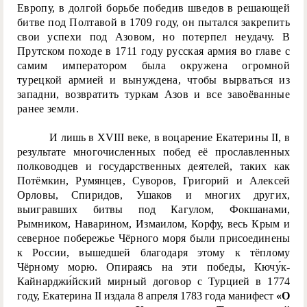
Европу, в долгой борьбе победив шведов в решающей
битве под Полтавой в 1709 году, он пытался закрепить
свои успехи под Азовом, но потерпел неудачу. В
Прутском походе в 1711 году русская армия во главе с
самим императором была окружена огромной
турецкой армией и вынуждена, чтобы вырваться из
западни, возвратить туркам Азов и все завоёванные
ранее земли.
И лишь в XVIII веке, в воцарение Екатерины II, в
результате многочисленных побед её прославленных
полководцев и государственных деятелей, таких как
Потёмкин, Румянцев, Суворов, Григорий и Алексей
Орловы, Спиридов, Ушаков и многих других,
выигравших битвы под Кагулом, Фокшанами,
Рымником, Наварином, Измаилом, Корфу, весь Крым и
северное побережье Чёрного моря были присоединены
к России, вышедшей благодаря этому к тёплому
Чёрному морю. Опираясь на эти победы, Кючу́к-
Кайнарджи́йский мирный договор с Турцией в 1774
году, Екатерина II издала 8 апреля 1783 года манифест
«О