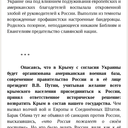
Ук
раине она под влиянием подзуживания европейских и
американских благодетелей воспылала откровенной
злобой её руководителей к
России. Выползли из темноты
возрожденные профашистски настроенные бандеровцы.
Родилось позорное, неподдающееся никаким Библиям и
Евангелиям предательство славянской нации.
* * *
Опасаясь, что в Крыму с согласия Украины
будет организована американская военная база,
современное правительство России и в её лице
президент В.В. Путин, учитывая желание всего
крымского населения присоединиться к России,
принял ответственное историческое решение:
возвратить Крым в состав нашего государства.
Чем
вызвал волчий вой и Европы и Соединённых Штатов.
Барак Обама тут же объявил об санкциях против России,
высказавшись,
«что Россия пожалеет о своём
поступке».
Но что было делать России, видя, как к её