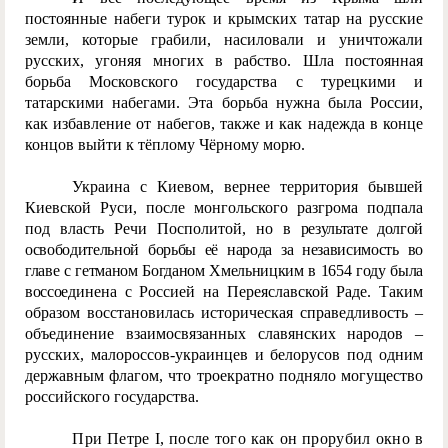
постоянные набеги турок и крымских татар на русские
земли, которые грабили, насиловали и уничтожали
русских, угоняя многих в рабство. Шла постоянная
борьба Московского государства с турецкими и
татарскими набегами. Эта борьба нужна была России,
как избавление от набегов, также и как надежда в конце
концов выйти к тёплому Чёрному морю.
Украина с Киевом, вернее территория бывшей
Киевской Руси, после монгольского разгрома подпала
под власть Речи Посполитой, но в
результате долгой
освободительной борьбы её народа за независимость во
главе с гетманом Богданом Хмельницким в 1654 году была
воссое
динена с Россией на Переяславской Раде. Таким
образом восстановилась историческая справедливость –
объединение взаимосвязанных славянских народов –
русских, малороссов-украинцев и белорусов под одним
державным флагом, что троекратно подняло могущество
российского государства.
При Петре I, после того как он прорубил окно в