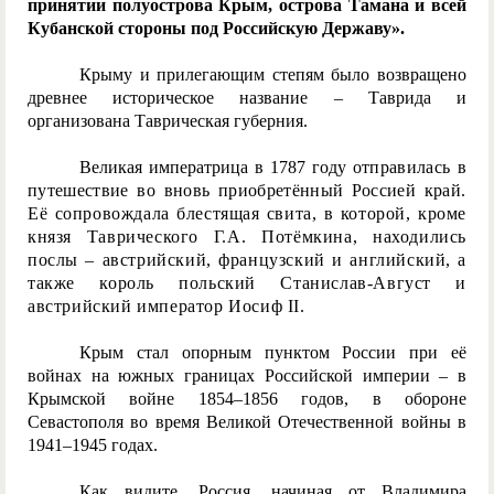
принятии полуострова Крым, острова Тамана и всей
Кубанской стороны под Российскую Державу».
Крыму и прилегающим степям было возвращено
древнее историческое название – Таврида и
организована Таврическая губерния.
Великая императрица в 1787 году
о
тправилась в
путешествие во вновь приобретённый Россией кра
й.
Её сопровождала блестящая свита, в которой, кроме
князя Таврического Г.А. Потёмкина, находились
послы – австрийский, французский и английский, а
также король польский Станислав-Август и
австрийский император Иосиф II.
Крым стал опорным пунктом России при её
войнах на южных границах Российской империи – в
Крымской войне 1854–1856 годов, в обороне
Севастополя во время Великой Отечественной войны в
1941–1945 годах.
Как видите, Россия, начиная от Владимира