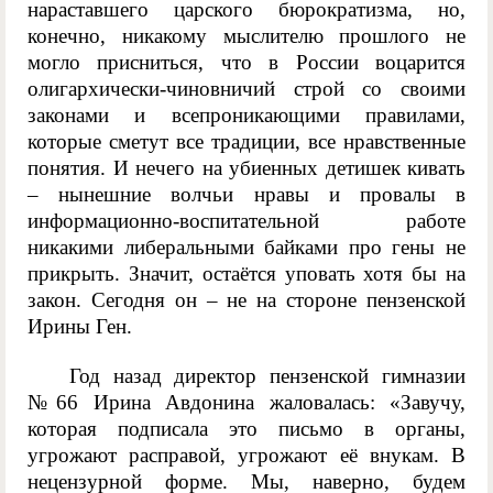
нараставшего царского бюрократизма, но,
конечно, никакому мыслителю прошлого не
могло присниться, что в России воцарится
олигархически-чиновничий строй со своими
законами и всепроникающими правилами,
которые сметут все традиции, все нравственные
понятия. И нечего на убиенных детишек кивать
– нынешние волчьи нравы и провалы в
информационно-воспитательной работе
никакими либеральными байками про гены не
прикрыть. Значит, остаётся уповать хотя бы на
закон. Сегодня он – не на стороне пензенской
Ирины Ген.
Год назад директор пензенской гимназии
№66 Ирина Авдонина жаловалась: «Завучу,
которая подписала это письмо в органы,
угрожают расправой, угрожают её внукам. В
нецензурной форме. Мы, наверно, будем