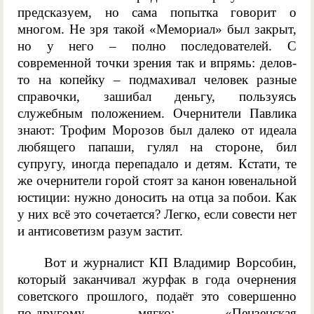
предсказуем, но сама попытка говорит о
многом. Не зря такой «Мемориал» был закрыт,
но у него – полно последователей. С
современной точки зрения так и впрямь: делов-
то на копейку – подмахивал человек разные
справочки, зашибал деньгу, пользуясь
служебным положением. Очернители Павлика
знают: Трофим Морозов был далеко от идеала
любящего папаши, гулял на стороне, бил
супругу, иногда перепадало и детям. Кстати, те
же очернители горой стоят за канон ювенальной
юстиции: нужно доносить на отца за побои. Как
у них всё это сочетается? Легко, если совести нет
и антисоветизм разум застит.
Вот и журналист КП Владимир Ворсобин,
который заканчивал журфак в года очернения
советского прошлого, подаёт это совершенно
по-другому, мягко: «Пензенская