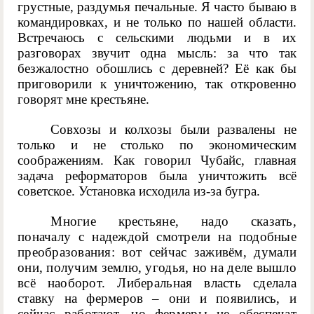
грустные, раздумья печальные. Я часто бываю в
командировках, и не только по нашей области.
Встречаюсь с сельскими людьми и в их
разговорах звучит одна мысль: за что так
безжалостно обошлись с деревней? Её как бы
приговорили к уничтожению, так откровенно
говорят мне крестьяне.
Совхозы и колхозы были развалены не
только и не столько по экономическим
соображениям. Как говорил Чубайс, главная
задача реформаторов была уничтожить всё
советское. Установка исходила из-за бугра.
Многие крестьяне, надо сказать,
поначалу с надеждой смотрели на подобные
преобразования: вот сейчас заживём, думали
они, получим землю, угодья, но на деле вышло
всё наоборот. Либеральная власть сделала
ставку на фермеров – они и появились, и
сейчас работают, но фермеры не обеспечат