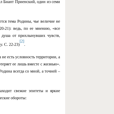
зал Биант Приенский, один из семи
ется тема Родины, чье величие не
20-21): ведь, по ее мнению, «все
т душа от прихлынувших чувств,
[2]
чу.
С.
22-23)
.
 не есть условность территории, а
теряет ее лишь вместе с жизнью».
одина всегда со мной, а точней –
аходит свежие эпитеты и яркие
еские обороты: