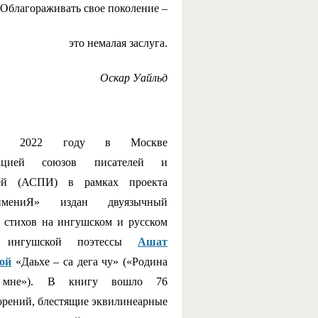
Облагораживать свое поколение –
это немалая заслуга.
Оскар Уайльд
В 2022 году в Москве
иацией союзов писателей и
лей (АСПИ) в рамках проекта
оимениЯ» издан двуязычный
 стихов на ингушском и русском
х ингушской поэтессы
Ашат
ой
«Даьхе – са дега чу» («Родина
мне»). В книгу вошло 76
орений, блестящие эквилинеарные