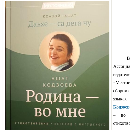
Ассоц
издате
«Мест
сборник
языка
Кодзоев
– во 
стихотв