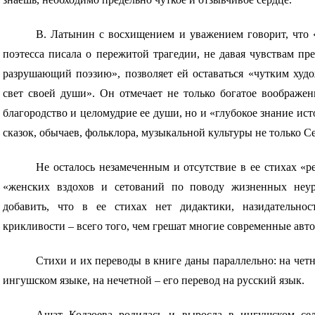
В. Латынин с восхищением и уважением говорит, что 
поэтесса писала о пережитой трагедии, не давая чувствам пре
разрушающий поэзию», позволяет ей оставаться «чутким худ
свет своей души». Он отмечает не только богатое воображен
благородство и целомудрие ее души, но и «глубокое знание и
сказок, обычаев, фольклора, музыкальной культуры не только С
Не осталось незамеченным и отсутствие в ее стихах «р
«женских вздохов и сетований по поводу жизненных неу
добавить, что в ее стихах нет дидактики, назидательнос
крикливости – всего того, чем грешат многие современные авт
Стихи и их переводы в книге даны параллельно: на четн
ингушском языке, на нечетной – его перевод на русский язык.
Ашат Кодзоева родилась и выросла в ингушском се