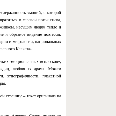
«сдержанность эмоций, с которой
вратиться в селевой поток гнева,
ожником, несущим людям тепло и
ие и образное видение поэтессы,
стории и мифологии, национальных
еверного Кавказа».
езких эмоциональных всплесков»,
рядиц, любовных драм». Можем
ти, этнографичности, плакатной
оры.
ой странице – текст оригинала на
лении Ангушт. Стихи писала со