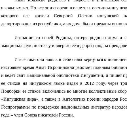
школьных лет. Но все они сгорели в огне т. н. осетино-ингушско
которого все жители Северной Осетии ингушской на
депортированы из республики, а их дома были преданы огню и
Изгнание со своей Родины, потеря родного дома и с
эмоциональную поэтессу и ввергло ее в депрессию, на преодол
И все-таки она нашла в себе силы вернуться к полноце
настоящее время Ашат Исропиловна работает главным библиот
и ведет сайт Национальной библиотеки Ингушетии, и пишет п
ее стихов на ингушском языке издан в 2012 году, через тр
Подборки ее стихов включались во многие коллективные сбор
«Ингушская лира», а также в Антологию поэзии народов Рос
Госпрограммы по поддержке национальных литератур народов
года – член Союза писателей России.