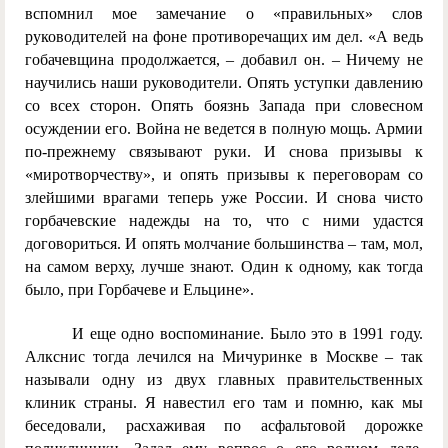
вспомнил мое замечание о «правильных» слов
руководителей на фоне противоречащих им дел. «А ведь
гобачевщина продолжается, – добавил он. – Ничему не
научились наши руководители. Опять уступки давлению
со всех сторон. Опять боязнь Запада при словесном
осуждении его. Война не ведется в полную мощь. Армии
по-прежнему связывают руки. И снова призывы к
«миротворчеству», и опять призывы к переговорам со
злейшими врагами теперь уже России. И снова чисто
горбачевские надежды на то, что с ними удастся
договориться. И опять молчание большинства – там, мол,
на самом верху, лучше знают. Один к одному, как тогда
было, при Горбачеве и Ельцине».
И еще одно воспоминание. Было это в 1991 году.
Алкснис тогда лечился на Мичуринке в Москве – так
называли одну из двух главных правительственных
клиник страны. Я навестил его там и помню, как мы
беседовали, расхаживая по асфальтовой дорожке