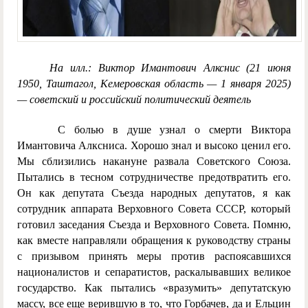
На илл.: Виктор Имантович Алкснис (21 июня
1950, Таштагол, Кемеровская область — 1 января 2025)
— советский и российский политический деятель
С болью в душе узнал о смерти Виктора
Имантовича Алксниса. Хорошо знал и высоко ценил его.
Мы сблизились накануне развала Советского Союза.
Пытались в тесном сотрудничестве предотвратить его.
Он как депутата Съезда народных депутатов, я как
сотрудник аппарата Верховного Совета СССР, который
готовил заседания Съезда и Верховного Совета. Помню,
как вместе направляли обращения к руководству страны
с призывом принять меры против распоясавшихся
националистов и сепаратистов, раскалывавших великое
государство. Как пытались «вразумить» депутатскую
массу, все еще верившую в то, что Горбачев, да и Ельцин