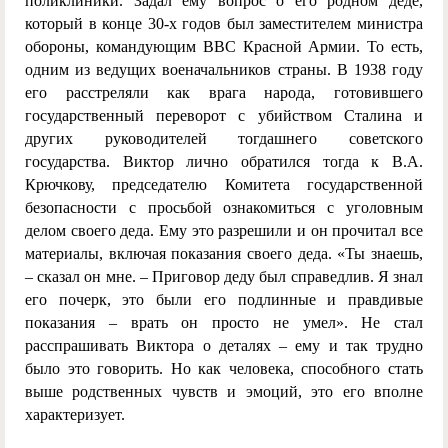
поликлиники. Задал ему вопрос о его родном деде,
который в конце 30-х годов был заместителем министра
обороны, командующим ВВС Красной Армии. То есть,
одним из ведущих военачальников страны. В 1938 году
его расстреляли как врага народа, готовившего
государственный переворот с убийством Сталина и
других руководителей тогдашнего советского
государства. Виктор лично обратился тогда к В.А.
Крючкову, председателю Комитета государственной
безопасности с просьбой ознакомиться с уголовным
делом своего деда. Ему это разрешили и он прочитал все
материалы, включая показания своего деда. «Ты знаешь,
– сказал он мне. – Приговор деду был справедлив. Я знал
его почерк, это были его подлинные и правдивые
показания – врать он просто не умел». Не стал
расспрашивать Виктора о деталях – ему и так трудно
было это говорить. Но как человека, способного стать
выше родственных чувств и эмоций, это его вполне
характеризует.