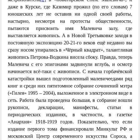
даже в Курске, где Казимир прожил (по его словам) 7
юношеских лет не оставив ни одной своей работы,
настырно, несмотря на протесты общественности,
пытаются присвоить имя Малевича залу, где
выставляется живопись. А в Новой Третьяковке заходя в
постоянную экспозицию 20-21-го веков ещё недавно вы
сразу носом упирались в «Чёрный квадрат», талантливая
живопись Петрова-Водкина висела сбоку. Правда, теперь
Малевича с его эпигонами задвинули вглубь, и осмотр
начинается всё-таки с живописи. С начала горбачёвской
катастройки вышел подготовленный малевичеедами ряд
книг и среди них пятитомное собрание сочинений мэтра
(«Гилея» 1995 – 2004), выложенное в электронном виде в
сеть. Работа была проведена большая, в собрание вошли
рукописи, декларации, манифесты, статьи в
периодических изданиях, в частности, в газетке
«Анархия» 1918-1919 годов. Показательно, что если
издание первого тома финансировали Минкульт РФ и
московский Центр современного искусства Сороса, а