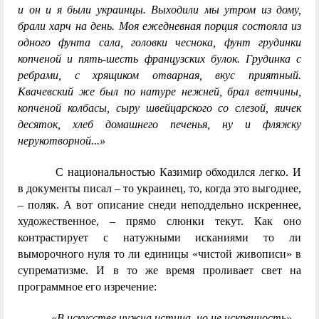
и он и я были украинцы. Выходили мы утром из дому,
брали харч на день. Моя ежедневная порция состояла из
одного фунта сала, головки чеснока, фунт грудинки
копченой и пять-шесть французских булок. Грудинка с
ребрами, с хрящиком отварная, вкус приятный.
Квачевский же был по натуре нежней, брал ветчины,
копченой колбасы, сыру швейцарского со слезой, яичек
десяток, хлеб домашнего печенья, ну и фляжку
нерукотворной...»
С национальностью Казимир обходился легко. И
в документы писал – то украинец, то, когда это выгоднее,
– поляк. А вот описание снеди неподдельно искреннее,
художественное, – прямо слюнки текут. Как оно
контрастирует с натужными исканиями то ли
выморочного нуля то ли единицы «чистой живописи» в
супрематизме. И в то же время проливает свет на
программное его изречение:
«В искусстве нужна истина, но не искренность».