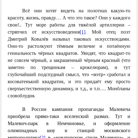
Всё они хотят видеть на полотнах какую-то
красоту, жизнь, правду… А что это такое? Они у каждого
свои!.. Тут море работы для тяжёлой артиллерии –
стряпчих от искусствоведения
[1]
. Мой отец поэт
Дмитрий Ковалёв называл таковых искусствоедами.
Они-то растолкуют тёмным величие и потаённую
гениальность чёрных квадратов. Увидят, что квадрат-то
не совсем чёрный, а закрашенный чёрным красный (что
заметно по трещинкам – крокелюрам), и тут
глубочайший подспудный смысл, что «мэтр» сработал и
косоватенький квадратик, и это придаёт ему просто
сверхъестественную динамику, и т.д., и т.п…. Монбланы
словоблудия.
В России кампания пропаганды Малевича
приобрела прямо-таки вселенский размах. Тут и
Малевич-парк в Немчиновке, и оформление
олимпиадных шоу и станций московского
метрополитена
[2]
в «новаторском стиле Малевича», и