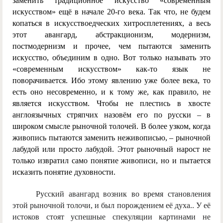
заменить традиционное искусство «современным
искусством» ещё в начале 20-го века. Так что, не будем
копаться в искусствоедческих хитросплетениях, а весь
этот авангард, абстракционизм, модернизм,
постмодернизм и прочее, чем пытаются заменить
искусство, объединим в одно. Вот только называть это
«современным искусством» как-то язык не
поворачивается. Ибо этому явлению уже более века, то
есть оно несовременно, и к тому же, как правило, не
является искусством. Чтобы не плестись в хвосте
англоязычных стряпчих назовём его по русски – в
широком смысле рыночной толочей. В более узком, когда
живопись пытаются заменить неживописью, – рыночной
лабудой или просто лабудой. Этот рыночный нарост не
только извратил само понятие живописи, но и пытается
исказить понятие духовности.
Русский авангард возник во время становления
этой рыночной толочи, и был порождением её духа.. У её
истоков стоят успешные спекуляции картинами не