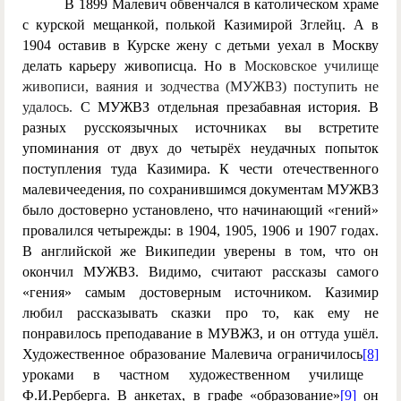
В 1899 Малевич обвенчался в католическом храме
с курской мещанкой, полькой Казимирой Зглейц. А в
1904 оставив в Курске жену с детьми уехал в Москву
делать карьеру живописца. Но в
Московское училище
живописи, ваяния и зодчества (МУЖВЗ) поступить не
удалось.
С МУЖВЗ отдельная презабавная история. В
разных русскоязычных источниках вы встретите
упоминания от двух до четырёх неудачных попыток
поступления туда Казимира. К чести отечественного
малевичеедения, по сохранившимся документам МУЖВЗ
было достоверно установлено, что начинающий «гений»
провалился четырежды: в 1904, 1905, 1906 и 1907 годах.
В английской же Википедии уверены в том, что он
окончил МУЖВЗ. Видимо, считают рассказы самого
«гения» самым достоверным источником. Казимир
любил рассказывать сказки про то, как ему не
понравилось преподавание в МУВЖЗ, и он оттуда ушёл.
Художественное образование Малевича ограничилось
[8]
уроками в частном художественном училище
Ф.И.Рерберга. В анкетах, в графе «образование»
[9]
он