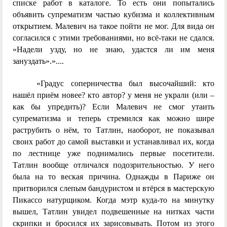
списке работ в каталоге. То есть они попытались
объявить супрематизм частью кубизма и коллективным
открытием. Малевич на такое пойти не мог. Для вида он
согласился с этими требованиями, но всё-таки не сдался.
«Надели узду, но не знаю, удастся ли им меня
зануздать».»....
«Градус соперничества был высочайший: кто
нашёл приём новее? кто автор? у меня не украли (или –
как бы упредить)? Если Малевич не смог утаить
супрематизма и теперь стремился как можно шире
раструбить о нём, то Татлин, наоборот, не показывал
своих работ до самой выставки и устанавливал их, когда
по лестнице уже поднимались первые посетители.
Татлин вообще отличался подозрительностью. У него
была на то веская причина. Однажды в Париже он
притворился слепым бандуристом и втёрся в мастерскую
Пикассо натурщиком. Когда мэтр куда-то на минутку
вышел, Татлин увидел подвешенные на нитках части
скрипки и бросился их зарисовывать. Потом из этого