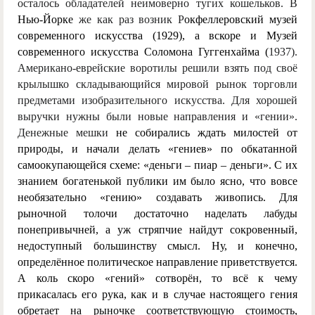
осталось обладателей неимоверно тугих кошельков. В
Нью-Йорке
же как раз возник Р
окфеллеровский музей
современного искусства (1929), а вскоре и Музей
современного искусства Соломона Гуггенхайма (
1937).
Американо-еврейские воротилы решили взять под своё
крылышко складывающийся мировой рынок торговли
предметами изобразительного искусства. Для хорошей
выручки нужны были новые направления и «гении».
Денежные мешки
не собирались ждать милостей от
природы, и начали делать «гениев» по обкатанной
самоокупающейся схеме: «деньги – пиар – деньги». С их
знанием богатенькой публики им было ясно, что вовсе
необязательно «гению» создавать живопись. Для
рыночной толочи достаточно наделать лабуды
понепривычней, а уж стряпчие найдут сокровенный,
недоступный большинству смысл. Ну, и конечно,
определённое политическое направление приветствуется.
А коль скоро «гений» сотворён, то всё к чему
прикасалась его рука, как и в случае настоящего гения
обретает на рыночке соответствующую стоимость,