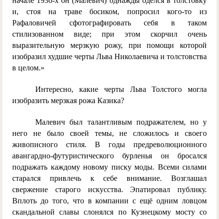
начале 1930-х он (Малевич) однажды оделся в толстовку
и, стоя на траве босиком, попросил кого-то из
Рафаловичей сфотографировать себя в таком
стилизованном виде; при этом скорчил очень
выразительную мерзкую рожу, при помощи которой
изобразил худшие черты Льва Николаевича и толстовства
в целом.»
Интересно, какие черты Льва Толстого могла
изобразить мерзкая рожа Казика?
Малевич был талантливым подражателем, но у
него не было своей темы, не сложилось и своего
живописного стиля. В годы предреволюционного
авангардно-футуристического бурленья он бросался
подражать каждому новому писку моды. Всеми силами
старался привлечь к себе внимание. Возглашал
свержение старого искусства. Эпатировал публику.
Вплоть до того, что в компании с ещё одним ловцом
скандальной славы слонялся по Кузнецкому мосту со