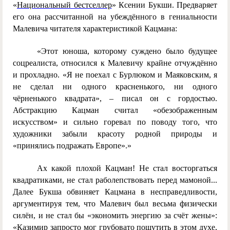
«
Национальный бестселлер
» Ксении Букши. Предваряет
его она рассчитанной на убеждённого в гениальности
Малевича читателя характеристикой Кацмана:
«Этот юноша, которому суждено было будущее
соцреалиста, относился к Малевичу крайне отчуждённо
и прохладно. «Я не поехал с Бурлюком и Маяковским, я
не сделал ни одного красненького, ни одного
чёрненького квадрата», – писал он с гордостью.
Абстракцию Кацман считал «обезображенным
искусством» и сильно горевал по поводу того, что
художники забыли красоту родной природы и
«принялись подражать Европе».»
Ах какой плохой Кацман! Не стал восторгаться
квадратиками, не стал раболепствовать перед мамоной...
Далее Букша обвиняет Кацмана в несправедливости,
аргументируя тем, что Малевич был весьма физически
силён, и не стал бы «экономить энергию за счёт жены»:
«Казимир запросто мог грубовато пошутить в этом духе,