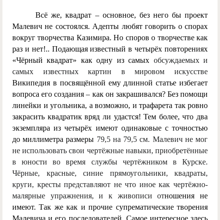
Всё же, квадрат – основное, без него бы проект
Малевич не состоялся. Адепты любят говорить о спорах
вокруг творчества Казимира. Но споров о творчестве как
раз и нет!.. Подающая известный в четырёх повторениях
«Чёрный квадрат» как одну из самых
обсуждаемых и
самых известных картин в мировом искусстве
Википедия в посвящённой ему длинной статье избегает
вопроса его создания – как он закрашивался? Без помощи
линейки и угольника, а возможно, и трафарета так ровно
закрасить квадратик вряд ли удастся! Тем более, что два
экземпляра из четырёх имеют одинаковые с точностью
до миллиметра размеры
79,5 на 79,5 см. Малевич не мог
не использовать свои чертёжные навыки, приобретённые
в юности во время службы чертёжником в Курске.
Чёрные, красные, синие прямоугольники, квадраты,
круги, кресты представляют не что иное как чертёжно-
малярные упражнения, и к живописи от
ношения не
имеют. Так же как и прочие супрематические творения
Малевича и его последователей. Самое интересное здесь