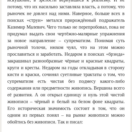
потому, что их насильно заставляла власть, а потому, что
рыночек не довлел над ними. Наверное, больше всех в
поисках «струи» метался прирождённый подражатель
Казимир Малевич. Чего только не перепробовал, пока не
придумал выдать свои чертёжно-малярные упражнения
за новое направление – супрематизм. Понимая суть
рыночной толочи, нюхом чуял, что на этом можно
прославиться и заработать. Недаром в поисках «брэнда»
закрашивал разнообразные чёрные и красные квадраты,
круги и кресты. Недаром на годы откладывая в сторону
кисти и краски, сочинял суетливые трактаты о том, что
супрематизм есть чистая без подмесу какого-либо
содержания или предметности живопись. Вершина всего
её развития. А он открыл единицу и нуль этой чистой
живописи – чёрный и белый на белом фоне квадраты.
Его историческая значимость состоит в том, что он
одним из первых понял – на рынке живописи можно
обойтись без живописи. Так и писал: