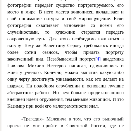
фотографии передаёт существо портретируемого, его
место в мире. В него мастер живописец вкладывает и
своё понимание натуры и своё мироощущение. Если
фотография схватывает мгновение со всеми его
случайностями, то художник старается передать
сокровенную суть. Для этого необходимо вживаться в
натуру. Тому же Валентину Серову требовалось иногда
более сотни сеансов, чтобы придать портрету
законченный вид. Незабываемый портрет
[4]
академика
Павлова Михаил Нестеров написал, сдружившись и
живя у учёного. Конечно, можно выпятив какую-либо
одну черту достигнуть узнаваемости, как это делают на
шаржах. На подобном огрублении и основаны лучшие
абстрактные работы. Но чем больше продиктованного
внешней идеей огрубления, тем меньше живописи. И это
Казимир при всей его малограмотности знал.
«Трагедия» Малевича в том, что его рыночный
проект не мог пройти в Советской России, где не