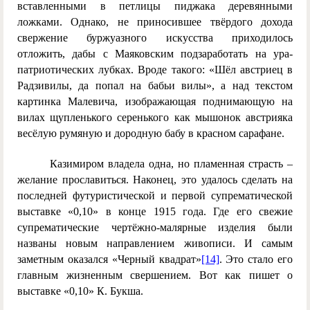
вставленными в петлицы пиджака деревянными
ложками. Однако, не приносившее твёрдого дохода
свержение буржуазного искусства приходилось
отложить, дабы
с Маяковским подзаработать на ура-
патриотических лубках. Вроде такого: «Шёл австриец в
Радзивилы, да попал на бабьи вилы», а над текстом
картинка Малевича, изображающая поднимающую на
вилах щупленького серенького как мышонок австрияка
весёлую румяную и дородную бабу в красном сарафане.
Казимиром владела одна, но пламенная страсть –
желание прославиться. Наконец, это удалось сделать на
последней футуристической и первой супрематической
выставке «0,10» в конце 1915 года. Где его свежие
супрематические чертёжно-малярные изделия были
названы новым направлением живописи. И самым
заметным оказался «Черный квадрат»
[14]
.
Это стало его
главным жизненным свершением. Вот как пишет о
выставке
«0,10»
К. Букша.