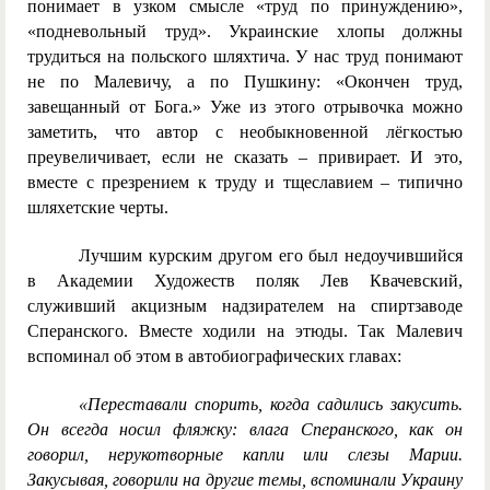
понимает в узком смысле «труд по принуждению»,
«подневольный труд». Украинские хлопы должны
трудиться на польского шляхтича. У нас труд понимают
не по Малевичу, а по Пушкину: «Окончен труд,
завещанный от Бога.» Уже из этого отрывочка можно
заметить, что автор с необыкновенной лёгкостью
преувеличивает, если не сказать – привирает. И это,
вместе с презрением к труду и тщеславием – типично
шляхетские черты.
Лучшим курским другом его был недоучившийся
в Академии Художеств поляк Лев Квачевский,
служивший акцизным надзирателем на спиртзаводе
Сперанского. Вместе ходили на этюды. Так Малевич
вспоминал об этом в автобиографических главах:
«Переставали спорить, когда садились закусить.
Он всегда носил фляжку: влага Сперанского, как он
говорил, нерукотворные капли или слезы Марии.
Закусывая, говорили на другие темы, вспоминали Украину