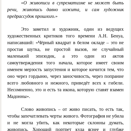
«
О живописи в супрематизме не может быть
речи, живопись давно изжита, и сам художник
предрассудок прошлого.
»
Это заметил и художник, один из ведущих
художественных критиков того времени А.Н. Бенуа,
написавший:
«Чёрный квадрат в белом окладе – это не
простая шутка, не простой вызов, не случайный
маленький эпизодик, а это один из актов
самоутверждения того начала, которое имеет своим
именем мерзость запустения и которое кичится тем, что
оно через гордыню, через заносчивость, через попрание
всего любовного и нежного, приведёт всех к гибели.
Несомненно, это и есть та икона, которую ставят взамен
Мадонны».
Слово живопись – от живо писать, то есть так,
чтобы запечатлевать черты живого. Фотография не убила
и не могла убить, как некоторые склонны думать,
живопись. Хороший портрет куда яснее и глубже