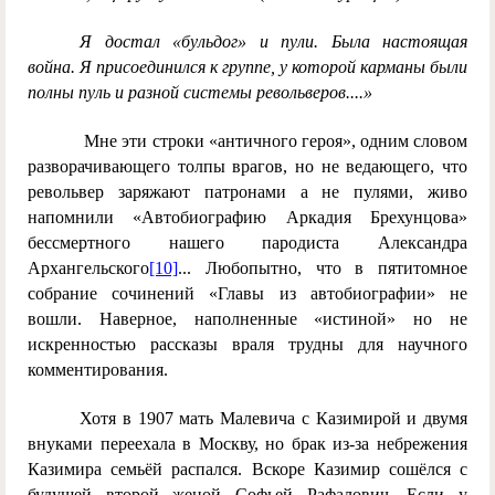
Я достал «бульдог» и пули. Была настоящая
война. Я присоединился к группе, у которой карманы были
полны пуль и разной системы револьверов....»
Мне эти строки «античного героя», одним словом
разворачивающего толпы врагов, но не ведающего, что
револьвер заряжают патронами а не пулями, живо
напомнили «Автобиографию Аркадия Брехунцова»
бессмертного нашего пародиста Александра
Архангельского
[10]
... Любопытно, что в пятитомное
собрание сочинений «Главы из автобиографии» не
вошли. Наверное, наполненные «истиной» но не
искренностью рассказы враля трудны для научного
комментирования.
Хотя в 1907 мать Малевича с Казимирой и двумя
внуками переехала в Москву, но брак из-за небрежения
Казимира семьёй распался. Вскоре Казимир сошёлся с
будущей второй женой Софьей Рафалович. Если у