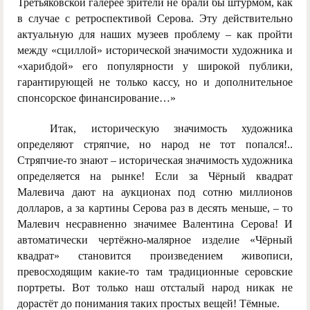
Третьяковской галерее зрители не брали бы штурмом, как
в случае с ретроспективой Серова. Эту действительно
актуальную для наших музеев проблему – как пройти
между «сциллой» исторической значимости художника и
«харибдой» его популярности у широкой публики,
гарантирующей не только кассу, но и дополнительное
спонсорское финансирование…»
Итак, историческую значимость художника
определяют стряпчие, но народ не тот попался!..
Стряпчие-то знают – историческая значимость художника
определяется на рынке! Если за Чёрный квадрат
Малевича дают на аукционах под сотню миллионов
долларов, а за картины Серова раз в десять меньше, – то
Малевич несравненно значимее Валентина Серова! И
автоматически чертёжно-малярное изделие «Чёрный
квадрат» становится произведением живописи,
превосходящим какие-то там традиционные серовские
портреты. Вот только наш отсталый народ никак не
дорастёт до понимания таких простых вещей! Тёмные.