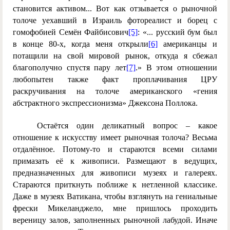
становится активом... Вот как отзывается о рыночной
толоче уехавший в Израиль фотореалист и борец с
гомофобией Семён Файбисович
[5]
: «... русский бум был
в конце 80-х, когда меня открыли
[6]
американцы и
потащили на свой мировой рынок, откуда я сбежал
благополучно спустя пару лет
[7]
.» В этом отношении
любопытен также факт проплачивания ЦРУ
раскручивания на толоче американского «гения
абстрактного экспрессионизма» Джексона Поллока.
Остаётся один деликатный вопрос – какое
отношение к искусству имеет рыночная толоча? Весьма
отдалённое. Потому-то и стараются всеми силами
примазать её к живописи. Размещают в ведущих,
предназначенных для живописи музеях и галереях.
Стараются приткнуть поближе к нетленной классике.
Даже в музеях Ватикана, чтобы взглянуть на гениальные
фрески Микеланджело, мне пришлось проходить
вереницу залов, заполненных рыночной лабудой. Иначе