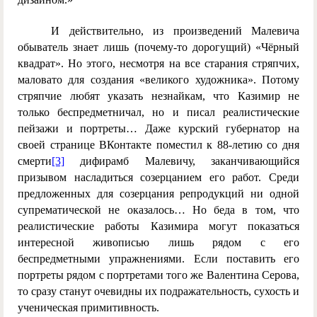
И действительно, и
з произведений Малевича
обыватель знает лишь (почему-то дорогущий) «Чёрный
квадрат». Но этого, несмотря на все старания стряпчих,
маловато для создания «великого художника». Потому
стряпчие любят указать незнайкам, что Казимир не
только беспредметничал, но и писал реалистические
пейзажи и портреты… Даже курский губернатор на
своей странице ВКонтакте поместил к 88-летию со дня
смерти
[3]
дифирамб Малевичу, заканчивающийся
призывом насладиться созерцанием его работ. Среди
предложенных для созерцания репродукций ни одной
супрематической не оказалось… Но беда в том, что
реалистические работы Казимира могут показаться
интересной живописью лишь рядом с его
беспредметными упражнениями. Если поставить его
портреты рядом с портретами того же Валентина Серова,
то сразу станут очевидны их подражательность, сухость и
ученическая примитивность.