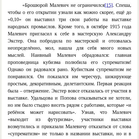
«Брошюрой Малевич не ограничился
[15]
. Спеша,
чтобы о его открытии узнали как можно скорее, ещё до
«0,10» он выставил три свои работы на выставке
народных промыслов. Кроме того, в октябре 1915 года
Малевич пригласил к себе в мастерскую Александру
Экстер. Она побродила по мастерской и отозвалась
неопределённо, мол, нашла для себя много новых
мыслей. Наивный Малевич обрадовался: главная
проповедница кубизма полюбила его супрематизм!
Однако он радовался рано. Кубисткам супрематизм не
понравился. Он показался им чересчур, шокирующе
простым, декоративным, дилетантским. Первая реакция
была – отвержение. Экстер вовсе отказалась от участия в
выставке. Удальцова и Попова отказываться не хотели,
но им было стыдно висеть рядом с работами, которые «и
ребёнок может нарисовать». Узнав, что Малевич
«выходит из футуризма», участники выставки
возмутились и приказали Малевичу отказаться от слова
«супрематизм» не только в названии выставки, но и в