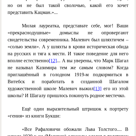
но он не был такой сволочью, какой его хочет
представить Кацман.»...
Милая лауреатка, представьте себе, мог! Ваши
«прекраснодушные» домыслы не опровергают
свидетельства современника. Малевич был шляхтичем –
«солью земли». А у шляхты в крови историческая обида
на русских и тяга к мести. И такое поведение для него
вполне естественно
[12]
... А вы уверены, что Марк Шагал
не называл Казимира тем же самым словом? Когда
приглашённый в голодном 1919-м подкормиться в
Витебск и поработать в созданной Шагалом
художественной школе Малевич выжил
[13]
его из этой
школы? И Шагалу пришлось покинуть родное местечко.
Ещё один выразительный штришок к портрету
«гения» из книги Букши:
«Все Рафаловичи обожали Льва Толстого.... В