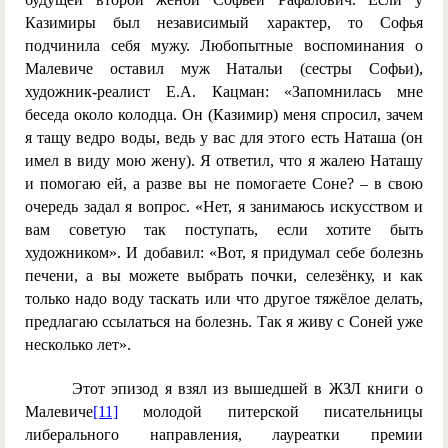
Казимиры был независимый характер, то Софья
подчинила себя мужу. Любопытные воспоминания о
Малевиче оставил муж Натальи (сестры Софьи),
художник-реалист Е.А. Кацман: «Запомнилась мне
беседа около колодца. Он (Казимир) меня спросил, зачем
я тащу ведро воды, ведь у вас для этого есть Наташа (он
имел в виду мою жену). Я ответил, что я жалею Наташу
и помогаю ей, а разве вы не помогаете Соне? – в свою
очередь задал я вопрос. «Нет, я занимаюсь искусством и
вам советую так поступать, если хотите быть
художником». И добавил: «Вот, я придумал себе болезнь
печени, а вы можете выбрать почки, селезёнку, и как
только надо воду таскать или что другое тяжёлое делать,
предлагаю ссылаться на болезнь. Так я живу с Соней уже
несколько лет».
Этот эпизод я взял из вышедшей в ЖЗЛ книги о
Малевиче
[11]
молодой питерской писательницы
либерального направления, лауреатки премии