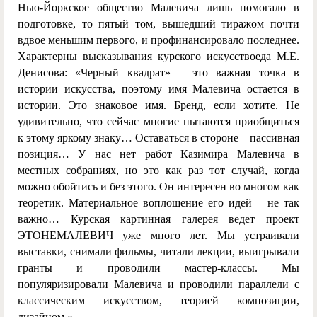
Нью-Йоркское общество Малевича лишь помогало в
подготовке, то пятый том, вышедший тиражом почти
вдвое меньшим первого, и профинансировало последнее.
Характерны высказывания курского искусствоеда
М.Е.
Денисова:
«
Черный квадрат» – это важная точка в
истории искусства, поэтому имя Малевича остается в
истории. Это знаковое имя. Бренд, если хотите. Не
удивительно, что сейчас многие пытаются приобщиться
к этому яркому знаку… Оставаться в стороне – пассивная
позиция… У нас нет работ Казимира Малевича в
местных собраниях, но это как раз тот случай, когда
можно обойтись и без этого. Он интересен во многом как
теоретик. Материальное воплощение его идей – не так
важно… Курская картинная галерея ведет проект
ЭТОНЕМАЛЕВИЧ уже много лет. Мы устраивали
выставки, снимали фильмы, читали лекции, выигрывали
гранты и проводили мастер-классы. Мы
популяризировали Малевича и проводили параллели с
классическим искусством, теорией композиции,
дизайном.»