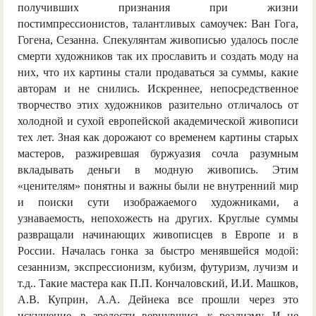
получивших признания при жизни
постимпрессионистов, талантливых самоучек: Ван Гога,
Гогена, Сезанна. Спекулянтам живописью удалось после
смерти художников так их прославить и создать моду на
них, что их картины стали продаваться за суммы, какие
авторам и не снились. Искреннее, непосредственное
творчество этих художников разительно отличалось от
холодной и сухой европейской академической живописи
тех лет. Зная как дорожают со временем картины старых
мастеров, разжиревшая буржуазия сочла разумным
вкладывать деньги в модную живопись. Этим
«ценителям» понятны и важны были не внутренний мир
и поиски сути изображаемого художниками, а
узнаваемость, непохожесть на других. Круглые суммы
развращали начинающих живописцев в Европе и в
России. Началась гонка за быстро менявшейся модой:
сезаннизм, экспрессионизм, кубизм, футуризм, лучизм и
т.д.. Такие мастера как П.П. Кончаловский, И.И. Машков,
А.В. Куприн, А.А. Дейнека все прошли через это
искушение, в зрелости вернувшись к реализму. И не