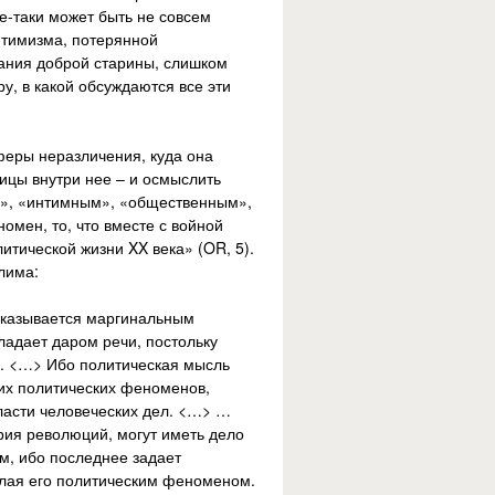
е-таки может быть не совсем
птимизма, потерянной
ания доброй старины, слишком
, в какой обсуждаются все эти
 сферы неразличения, куда она
ницы внутри нее – и осмыслить
м», «интимным», «общественным»,
мен, то, что вместе с войной
итической жизни XX века» (OR, 5).
лима:
оказывается маргинальным
ладает даром речи, постольку
м. <…> Ибо политическая мысль
их политических феноменов,
бласти человеческих дел. <…> …
ория революций, могут иметь дело
м, ибо последнее задает
лая его политическим феноменом.