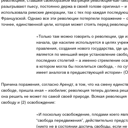
революцией, ставшей своеобразной матрицей революции-как-так
разыгрывают пьесу, постоянно держа в своей голове оригинал – 
использовала римские декорации, так с тех пор каждая последую
Французской. Однако все эти революции потерпели поражение – он
точнее, единственной цели, которая может стоять перед революци
«Только там можно говорить о революции, где 
начала, где насилие используется в целях уч
правления, создания нового государства, где ц
является по меньшей мере установление своб
последних столетий – а именно стремление осв
в котором могла бы поселиться свобода, - по с
имеет аналогов в предшествующей истории» (OR
Причина поражения, согласно Арендт, в том, что на смену единс
свободе, пришла иная – изобилие; революция теперь должна реш
она решить не может по самой своей природе. Всякая революция 
свободу и (2) освобождение:
«И поскольку освобождение, плодами коего явл
“свобода передвижения”, действительно предст
(никто не в состоянии достичь свободы, если н