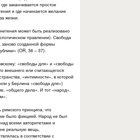
 где заканчивается простое
ения и где начинается желание
за жизни.
гнетения может быть реализовано
еспотическом правлении). Свобода
е, заново созданной формы
блики» (OR, 36 – 37).
вскому: «свободы для» и «свободы
о-то внешнего или считающегося
транства, «интимности», в которой
(или у Берлина «свобода для»)
е, «общего дела». И тот «народ»,
ом»:
 римского принципа, что
о не было фикцией. Народ не был
 над всеми авторитетами и
лне реальную вещь,
твлялась в соответствии с