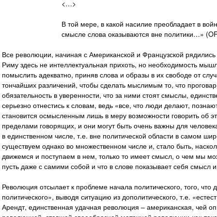
<…>
В той мере, в какой насилие преобладает в вой
смысле слова оказываются вне политики…» (OR,
Все революции, начиная с Американской и Французской рядились
Риму здесь не интеллектуальная прихоть, но необходимость мыш
помыслить адекватно, приняв слова и образы в их свободе от случ
тончайших различений, чтобы сделать мыслимым то, что проговар
обязательность в уверенности, что за ними стоят смыслы, единст
серьезно отнестись к словам, ведь «все, что люди делают, познаю
становится осмысленным лишь в меру возможности говорить об э
пределами говорящих, и они могут быть очень важны для человека,
в единственном числе, т.е. вне политической области в самом ши
существуем однако во множественном числе и, стало быть, наскол
движемся и поступаем в нем, только то имеет смысл, о чем мы мо
пусть даже с самими собой и что в слове показывает себя смысл 
Революция отсылает к проблеме начала политического, того, что
политического», выводя ситуацию из дополитического, т.е. «естес
Арендт, единственная удачная революция – американская, чей оп