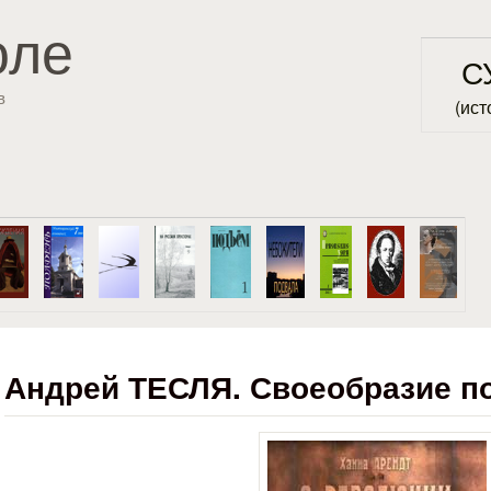
Перейти к основному
оле
содержанию
С
в
(ист
Андрей ТЕСЛЯ. Своеобразие по