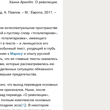
Ханна Арендт.
О революции.
ед. А. Павлов. – М.: Европа, 2011. –
ом интеллектуальном пространстве
й к пустому слову «тоталитаризм»,
ов тоталитаризма», имеющего
т в тексте – и ленящегося его
еобычный текст, уходящий в глубь
ению к
Марксу
и опыту русской
ь, что ее главные тексты оказались
ми, которые рассматривались ею
ределенных ситуациях обязанного
овершая предательства.
чно, что выход переводов основных
ии оригиналов. Ныне, после
азад перевода «О революции»,
е полным комплексом основных
поздние эссе
[1]
). В некотором