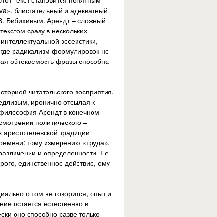
этот текст становится понятным
iva», блистательный и адекватный
В. Бибихиным. Арендт – сложный
текстом сразу в нескольких
 интеллектуальной эссеистики,
 где радикализм формулировок не
ивая обтекаемость фразы способна
сторией читательского восприятия,
едливым, иронично отсылая к
 философия Арендт в конечном
смотрении политического –
к аристотелевской традиции
времени: тому измерению «труда»,
 различении и определенности. Ее
рого, единственное действие, ему
ально о том не говорится, опыт и
ие остается естественно в
ски оно способно разве только