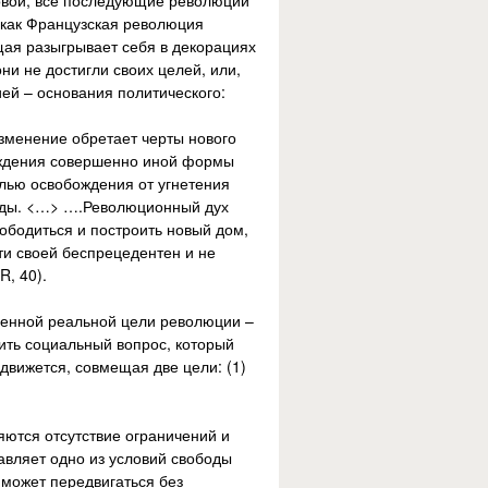
овой; все последующие революции
и как Французская революция
щая разыгрывает себя в декорациях
и не достигли своих целей, или,
ей – основания политического:
изменение обретает черты нового
реждения совершенно иной формы
елью освобождения от угнетения
оды. <…> ….Революционный дух
ободиться и построить новый дом,
ути своей беспрецедентен и не
, 40).
твенной реальной цели революции –
ить социальный вопрос, который
движется, совмещая две цели: (1)
яются отсутствие ограничений и
авляет одно из условий свободы
е может передвигаться без