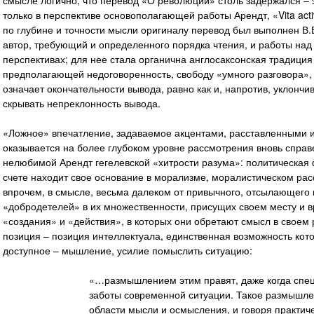
смысле логично, что перевод «О революции» столь задержался – 
только в перспективе основополагающей работы Арендт, «Vita act
по глубине и точности мысли оригиналу перевод был выполнен В.
автор, требующий и определенного порядка чтения, и работы над 
перспективах; для нее стала органична англосаксонская традиция
предполагающей недоговоренность, свободу «умного разговора»,
означает окончательности вывода, равно как и, напротив, уклонч
скрывать непреклонность вывода.
«Ложное» впечатление, задаваемое акцентами, расставленными и
оказывается на более глубоком уровне рассмотрения вновь справ
нелюбимой Арендт гегелевской «хитрости разума»: политическая
счете находит свое основание в морализме, моралистическом рас
впрочем, в смысле, весьма далеком от привычного, отсылающего 
«добродетелей» в их множественности, присущих своем месту и 
«создания» и «действия», в которых они обретают смысл в своем
позиция – позиция интеллектуала, единственная возможность кото
доступное – мышление, усилие помыслить ситуацию:
«…размышлением этим правят, даже когда специ
заботы современной ситуации. Такое размышлен
области мысли и осмысления, и говоря практиче