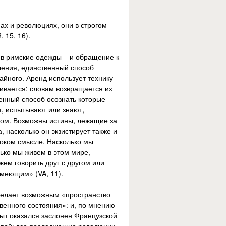
нах и революциях, они в строгом
 15, 16).
 в римские одежды – и обращение к
ления, единственный способ
айного. Аренд использует технику
ивается: словам возвращается их
венный способ осознать которые –
т, испытывают или знают,
том. Возможны истины, лежащие за
 насколько он экзистирует также и
роком смысле. Насколько мы
ько мы живем в этом мире,
жем говорить друг с другом или
имеющим» (VA, 11).
 делает возможным «пространство
твенного состояния»: и, по мнению
ыт оказался заслонен Французской