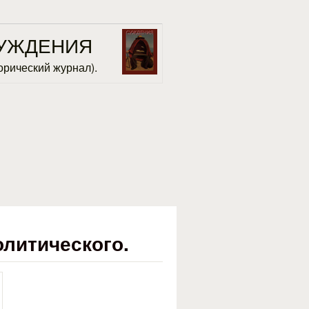
УЖДЕНИЯ
орический журнал).
литического.