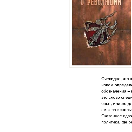
Очевидно, что 
новом определе
обозначения – 
это слово спец
опыт, или же д
смысла использ
Сказанное вдв
политики, где 