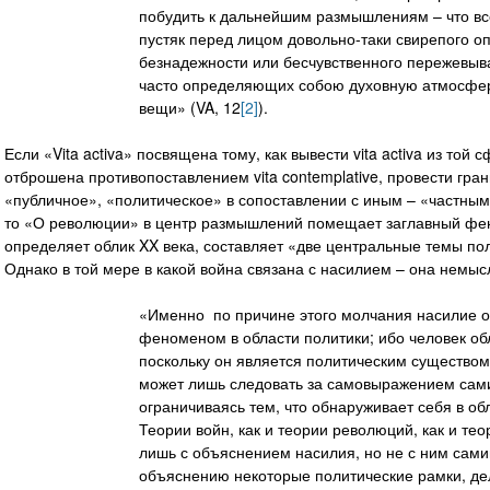
побудить к дальнейшим размышлениям – что вс
пустяк перед лицом довольно-таки свирепого о
безнадежности или бесчувственного пережевыв
часто определяющих собою духовную атмосферу
вещи» (VA, 12
[2]
).
Если «Vita activa» посвящена тому, как вывести vita activa из той
отброшена противопоставлением vita contemplative, провести гра
«публичное», «политическое» в сопоставлении с иным – «частны
то «О революции» в центр размышлений помещает заглавный фено
определяет облик XX века, составляет «две центральные темы пол
Однако в той мере в какой война связана с насилием – она немыс
«Именно по причине этого молчания насилие 
феноменом в области политики; ибо человек об
поскольку он является политическим существо
может лишь следовать за самовыражением сам
ограничиваясь тем, что обнаруживает себя в о
Теории войн, как и теории революций, как и те
лишь с объяснением насилия, но не с ним сами
объяснению некоторые политические рамки, де