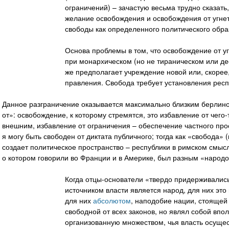
ограничений) – зачастую весьма трудно сказать,
желание освобождения и освобождения от угнет
свободы как определенного политического обра
Основа проблемы в том, что освобождение от у
при монархическом (но не тираническом или д
же предполагает учреждение новой или, скоре
правления. Свобода требует установления респу
Данное разграничение оказывается максимально близким берлино
от»: освобождение, к которому стремятся, это избавление от чег
внешним, избавление от ограничения – обеспечение частного прос
я могу быть свободен от диктата публичного; тогда как «свобода» 
создает политическое пространство – республики в римском смысл
о котором говорили во Франции и в Америке, был разным «народ
Когда отцы-основатели «твердо придерживались
источником власти является народ, для них эт
для них
абсолютом
, наподобие нации, стоящей
свободной от всех законов, но являл собой впо
организованную множеством, чья власть осущес