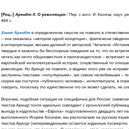
[Рец.:]
Арендт Х.
О революции
/ Пер. с англ. И. Косича; науч. р
464 с.
Ханне Арендт
в определенном смысле не повезло в отечественн
– она оказалась «автором одной концепции», фактически сведенно
в интерпретации, весьма далекой от авторской. Читателя «Исток
твердые и казалось бы бесспорные ожидания на то, что он встрети
читать как нечто общеизвестное и пропагандистское – встречает н
европейской интеллектуальной истории, сочувственный по отнош
революции. Но Арендт не повезло, и видимо этого уже не исправит
заслонены текстами «популярными», ею самою нелюбимыми – те
скорее как поступок «публичного человека», интеллектуала, в оп
говорить, поскольку это единственное что он может сделать, не с
Впрочем, подобная ситуация не специфична для России: символи
текстов Арендт почти идеально совпадает с хронологией публикац
выхода в издательстве «Европа» подготовленного двадцать лет н
выполненного Игорем Косичем, мы располагаем на русском язык
текстов Арендт (непереведенными остаются изданные посмертно 