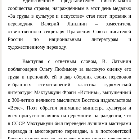
Единственным представителем писательского
сообщества страны, награждённым в этот день медалью
«За труды в культуре и искусстве» стал поэт, прозаик и
переводчик Валерий Латынин – заместитель
ответственного секретаря Правления Союза писателей
России по национальным литературам и
художественному переводу.
Выступая с ответным словом, В. Латынин
поблагодарил Ольгу Любимову за высокую оценку его
труда и преподнёс ей в дар сборник своих переводов
избранных стихотворений классика туркменской
литературы Махтумкули Фраги «Истины», выпущенный
к 300-летию великого мыслителя Востока издательством
«Вече». Поэт обратил внимание министра культуры и
всех присутствовавших на церемонии награждения, что
в СССР Махтумкули был переведён лучшими мастерами
перевода и многократно переиздан, а в постсоветской
России вышла только одна эта книга новых переводов.