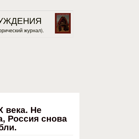
УЖДЕНИЯ
орический журнал).
 века. Не
, Россия снова
бли.