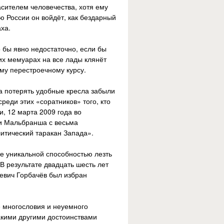
сителем человечества, хотя ему
ю России он войдёт, как бездарный
ха.
 бы явно недостаточно, если бы
их мемуарах на все лады клянёт
ому перестроечному курсу.
а потерять удобные кресла забыли
реди этих «соратников» того, кто
и, 12 марта 2009 года во
ти Мальбранша с весьма
тический таракан Запада».
же уникальной способностью лезть
В результате двадцать шесть лет
евич Горбачёв был избран
е многословия и неуемного
акими другими достоинствами