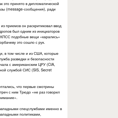
ак это принято в дипломатической
разы (message-сообщения), ради
 из приемов он раскритиковал ввод
ндропов был одним из инициаторов
К КПСС подобные вещи «карались»
орбачеву это сошло с рук.
и, в том числе и из США, которые
служба разведки и безопасности
дничала с американским ЦРУ (CIA,
ьной службой СИС (SIS, Secret
ептались, что первые смотрины
треч с ним Трюдо «не раз говорил
внимание».
 западными спецслужбами именно в
с западными политиками,