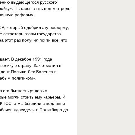
жению выдающегося русского
ойку». Пытаясь взять под контроль
ционную реформу.
СР, который одобрил эту реформу,
-секретарь главы государства
 этот раз получил почти все, что
шает. В декабре 1991 года
великую страну. Как отметил в
идент Польши Лех Валенса в
лабым политиком».
 в его бытность рядовым
ые могли стоить ему карьеры. И,
 КПСС, а мы бы жили в подлинно
рбачев «досидел» в Политбюро до