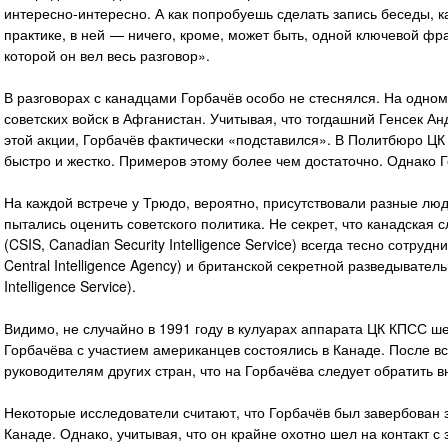
интересно-интересно. А как попробуешь сделать запись беседы, к
практике, в ней — ничего, кроме, может быть, одной ключевой ф
которой он вел весь разговор».
В разговорах с канадцами Горбачёв особо не стеснялся. На одном
советских войск в Афганистан. Учитывая, что тогдашний Генсек А
этой акции, Горбачёв фактически «подставился». В Политбюро Ц
быстро и жестко. Примеров этому более чем достаточно. Однако Г
На каждой встрече у Трюдо, вероятно, присутствовали разные люд
пытались оценить советского политика. Не секрет, что канадская 
(CSIS, Canadian Security Intelligence Service) всегда тесно сотру
Central Intelligence Agency) и британской секретной разведывател
Intelligence Service).
Видимо, не случайно в 1991 году в кулуарах аппарата ЦК КПСС ш
Горбачёва с участием американцев состоялись в Канаде. После вс
руководителям других стран, что на Горбачёва следует обратить 
Некоторые исследователи считают, что Горбачёв был завербован
Канаде. Однако, учитывая, что он крайне охотно шел на контакт 