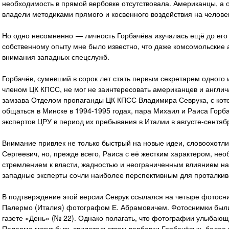
необходимость в прямой вербовке отсутствовала. Американцы, а о
владели методиками прямого и косвенного воздействия на человек
Но одно несомненно — личность Горбачёва изучалась ещё до его 
собственному опыту мне было известно, что даже комсомольские а
внимания западных спецслужб.
Горбачёв, сумевший в сорок лет стать первым секретарем одного 
членом ЦК КПСС, не мог не заинтересовать американцев и англи
замзава Отделом пропаганды ЦК КПСС Владимира Севрука, с кот
общаться в Минске в 1994-1995 годах, пара Михаил и Раиса Горб
экспертов ЦРУ в период их пребывания в Италии в августе-сентяб
Внимание привлек не только быстрый на новые идеи, словоохот
Сергеевич, но, прежде всего, Раиса с её жестким характером, н
стремлением к власти, жадностью и неограниченным влиянием н
западные эксперты сочли наиболее перспективным для проталкив
В подтверждение этой версии Севрук ссылался на четыре фотосни
Палермо (Италия) фотографом Е. Абрамовичем. Фотоснимки были 
газете «День» (№ 22). Однако полагать, что фотографии улыбаю
Палермо могут быть свидетельством вербовки Горбачёвых, более 