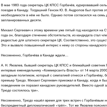
В мае 1983 года секретарь ЦК КПСС Горбачёв, курировавший сельс
поездке в Канаду. Тогдашний Генсек Ю. В. Андропов был против это
необходимости в нём не было. Однако потом согласился на семь 
запланированных десяти.
Михаил Сергеевич к этому времени уже пятый год находился на С
года он, благодаря стечению обстоятельств, из кандидата стал ч
редкостью для штатного секретаря ЦК. Соответственно, это сущес
Это и вызвало повышенный интерес к нему со стороны канадского 
Несомненно, Горбачёва в Канаде ждали…
А. Н. Яковлев, бывший секретарь ЦК КПСС и ближайший советник Г
интервью еженедельнику «Коммерсантъ-Власть» от 14 марта 200
западным политиком, который с симпатией отнесся к Горбачёву, б
премьер Трюдо. Михаил Сергеевич приезжал в Канаду, когда я б
поведением он поразил канадских руководителей. Вместо одной з
Трюдо состоялось три».
Несомненно, Трюдо нашёл время для трех встреч с Горбачёвым не
беспредметный дипломатический «трёп». Тот же Яковлев пояснял, 