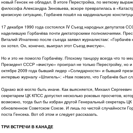
новый Генсек не обладал. В итоге Перестройка, по меткому выра
философа Александра Зиновьева, вскоре превратилась в «Катастр
кризисную ситуацию, Горбачев пошёл на кардинальную конститу
17 декабря 1990 года состоялся IV Съезд народных депутатов СС
наделившую Горбачёва почти диктаторскими полномочиями. Пресс
Виталий Игнатенко после съезда заявил журналистам: «Горбачёв на
он хотел. Он, конечно, выиграл этот Съезд вчистую».
Но и это не помогло Горбачёву. Плохому танцору всегда что то ме
Президент СССР «вчистую» проиграл не только Перестройку, но и 
октябре 2009 года бывший лидер «Солидарности» и бывший през
интервью журналу «Шпигель»: «Нам повезло, что Горбачёв был с
Однако всё могло быть иначе. Как выясняется, Михаил Сергеевич
секретарем ЦК КПСС допустил несколько роковых просчетов, котор
возможно, тогда был бы избран другой Генеральный секретарь ЦК
обновленном Советском Союзе. И лишь по чистой случайности Го
поста Генсека. Вот об этом и следует рассказать.
ТРИ ВСТРЕЧИ В КАНАДЕ