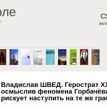
Перейти к основному
оле
содержанию
С
в
(ист
Владислав ШВЕД. Герострат ХХ
осмыслив феномена Горбачёва
рискует наступить на те же гра