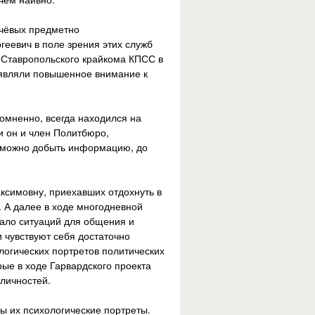
ачёвых предметно
еевич в поле зрения этих служб
 Ставропольского крайкома КПСС в
оявляли повышенное внимание к
омненно, всегда находился на
и он и член Политбюро,
ы можно добыть информацию, до
аксимовну, приехавших отдохнуть в
. А далее в ходе многодневной
мало ситуаций для общения и
 чувствуют себя достаточно
логических портретов политических
рые в ходе Гарвардского проекта
личностей.
ы их психологические портреты.