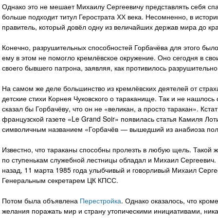
Однако это не мешает Михаилу Сергеевичу представлять себя спа
больше подходит титул Герострата ХХ века. Несомненно, в истори
правитель, который довёл одну из величайших держав мира до кра
Конечно, разрушительных способностей Горбачёва для этого было
ему в этом не помогло кремлёвское окружение. Оно сегодня в сво
своего бывшего патрона, заявляя, как противилось разрушительн
На самом же деле большинство из кремлёвских деятелей от страх
детские стихи Корнея Чуковского о тараканище. Так и не нашлось с
сказал бы Горбачёву, что он не «великан, а просто таракан». Кстат
французской газете «Le Grand Soir» появилась статья Камиля Ло
символичным названием «Горбачёв — вышедший из анабиоза поли
Известно, что тараканы способны пролезть в любую щель. Такой 
по ступенькам служебной лестницы обладал и Михаил Сергеевич. 
назад, 11 марта 1985 года улыбчивый и говорливый Михаил Серге
Генеральным секретарем ЦК КПСС.
Потом была объявлена
Перестройка
. Однако оказалось, что кром
желания поражать мир и страну утопическими инициативами, ник