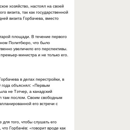
кое хозяйство, настоял на своей
го визита, так как государственной
дней визита Горбачева, вместо
тарой площади. В течение первого
леном Политбюро, что было
твенно увеличило его перспективы.
премьер-министра и не только его.
орбачева в делах перестройки, в
0 года объяснял: «Первым
ыла не Тэтчер, а канадский
ыл там послом. Своим свободным
апланированной его встречи с
 для того, чтобы слушать его
что Горбачёв: «говорит вроде как