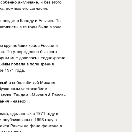
собенно англичане, и без этого
а, помимо его согласия.
поездки в Канаду и Англию. По
ктивисты в те годы были в зоне
из крупнейших краев России и
чан. По утверждению бывшего
орым мне довелось неоднократно
ачёвы попала в поле зрения
ре 1971 года.
ливый и себялюбивый Михаил
еобузданным честолюбием,
а мужа. Тандем «Михаил & Раиса»
ания «наверх».
мка, сделанных в 1971 году в
опубликованы в 1993 году в
щейся Раисы на фоне фонтана в
чем наивно.