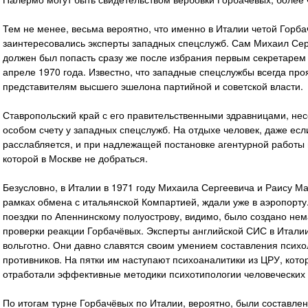
Тем не менее, весьма вероятно, что именно в Италии четой Горб
заинтересовались эксперты западных спецслужб. Сам Михаил Серг
должен был попасть сразу же после избрания первым секретарем
апреле 1970 года. Известно, что западные спецслужбы всегда пр
представителям высшего эшелона партийной и советской власти.
Ставропольский край с его правительственными здравницами, нес
особом счету у западных спецслужб. На отдыхе человек, даже есл
расслабляется, и при надлежащей постановке агентурной работ
которой в Москве не добраться.
Безусловно, в Италии в 1971 году Михаила Сергеевича и Раису М
рамках обмена с итальянской Компартией, ждали уже в аэропорту
поездки по Апеннинскому полуострову, видимо, было создано не
проверки реакции Горбачёвых. Эксперты английской СИС в Италии
вольготно. Они давно славятся своим умением составления психо
противников. На пятки им наступают психоаналитики из ЦРУ, кото
отработали эффективные методики психотипологии человеческих 
По итогам турне Горбачёвых по Италии, вероятно, были составлен