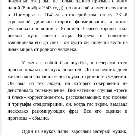
покойный отец был не только одного призыва с моим
папой (8 ноября 1943 года), но они ещё и вместе служили
в Приморье в 1041-м артиллерийском полку 231-й
стрелковой дивизии второго формирования, а после
участвовали в войне с Японией. Сергей хорошо знал
боевой путь своего отца. Встреча в больнице
взволновала его до слёз – он будто бы получил весть из
иных миров от родного человека.
У меня с собой был ноутбук, и вечерами отец
просил показать выпуск новостей. До последних дней
жизни папа сохранил ясность ума и трезвость суждений.
Он был из тех людей, на которых совершенно не
действовало телевнушение. Внимательно слушая «треск
и блеск» корреспондентов, рассказывающих про победы
и триумфы спецоперации, он, когда гас экран, выдавал
несколько резюмирующих фраз. Все его оценки и
прогнозы – сбылись.
Один из внуков папы, взрослый матёрый мужик,