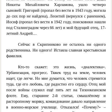
Никиты Михайловича Харламова, ушло четверо
сыновей: Григорий (пропал без вести в 1943 году, могила
до сих пор не найдена), Леонтий (вернулся с ранением),
Иосиф (пропал без вести в 1942 году, поисковики нашли
под Сталинградом через 66 лет) и мой будущий отец, 17-
летний Андрей…
Сейчас в Скрипниково не осталось ни одного
родственника. Ни одного! Истаяла славная крестьянская
фамилия.
Кто-то скажет: это жизнь, «диалектика».
Урбанизация, прогресс. Тяжек труд на земле, человек
ищет, где легче. Но мне думается, что человек стремится
туда, где его любовь, где радостно его сердцу. Отец мой
после войны служил ещё пять лет на Тихоокеанском
флоте. Ему, старшине 2-й статьи, смышлёному и
расторопному моряку, командование давало направление
в военно-морское училище. Отказался! «Почему?» –