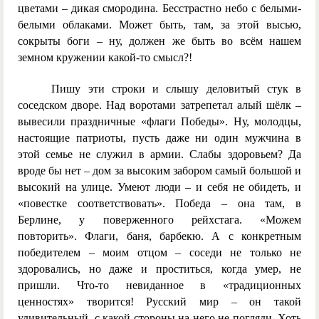
цветами – дикая смородина. Бесстрастно небо с белыми-
белыми облаками. Может быть, там, за этой высью,
сокрыты боги – ну, должен же быть во всём нашем
земном кружении какой-то смысл?!
Пишу эти строки и слышу деловитый стук в
соседском дворе. Над воротами затрепетал алый шёлк –
вывесили праздничные «флаги Победы». Ну, молодцы,
настоящие патриоты, пусть даже ни один мужчина в
этой семье не служил в армии. Слабы здоровьем? Да
вроде бы нет – дом за высоким забором самый большой и
высокий на улице. Умеют люди – и себя не обидеть, и
«повестке соответствовать». Победа – она там, в
Берлине, у поверженного рейхстага. «Можем
повторить». Флаги, баня, барбекю. А с конкретным
победителем – моим отцом – соседи не только не
здоровались, но даже и проститься, когда умер, не
пришли. Что-то невиданное в «традиционных
ценностях» творится! Русский мир – он такой
удивительный, с какой стороны на него не погляди. Хоть