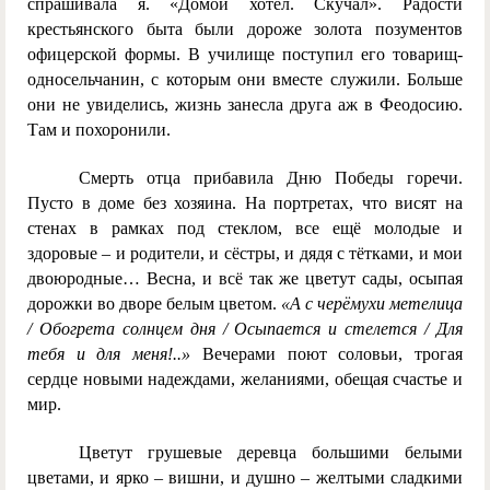
спрашивала я. «Домой хотел. Скучал». Радости
крестьянского быта были дороже золота позументов
офицерской формы. В училище поступил его товарищ-
односельчанин, с которым они вместе служили. Больше
они не увиделись, жизнь занесла друга аж в Феодосию.
Там и похоронили.
Смерть отца прибавила Дню Победы горечи.
Пусто в доме без хозяина. На портретах, что висят на
стенах в рамках под стеклом, все ещё молодые и
здоровые – и родители, и сёстры, и дядя с тётками, и мои
двоюродные… Весна, и всё так же цветут сады, осыпая
дорожки во дворе белым цветом.
«А с черёмухи метелица
/ Обогрета солнцем дня / Осыпается и стелется / Для
тебя и для меня!..»
Вечерами поют соловьи, трогая
сердце новыми надеждами, желаниями, обещая счастье и
мир.
Цветут грушевые деревца большими белыми
цветами, и ярко – вишни, и душно – желтыми сладкими