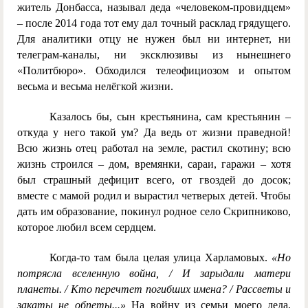
житель Донбасса, называл деда «человеком-провидцем»
– после 2014 года тот ему дал точный расклад грядущего.
Для аналитики отцу не нужен был ни интернет, ни
телеграм-каналы, ни эксклюзивы из нынешнего
«Политбюро». Обходился телеофициозом и опытом
весьма и весьма нелёгкой жизни.
Казалось бы, сын крестьянина, сам крестьянин –
откуда у него такой ум? Да ведь от жизни праведной!
Всю жизнь отец работал на земле, растил скотину; всю
жизнь строился – дом, времянки, сараи, гаражи – хотя
был страшный дефицит всего, от гвоздей до досок;
вместе с мамой родил и вырастил четверых детей. Чтобы
дать им образование, покинул родное село Скрипниково,
которое любил всем сердцем.
Когда-то там была целая улица Харламовых.
«Но
потрясла вселенную война, / И зарыдали матери
планеты. / Кто перечтет погибших имена? / Рассветы и
закаты не обпеты...»
На войну из семьи моего деда,