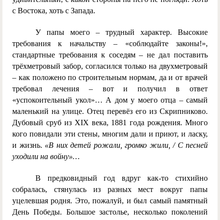
с Востока, хоть с Запада.
У папы моего – трудный характер. Высокие
требования к начальству – «соблюдайте законы!»,
стандартные требования к соседям – не дал поставить
трёхметровый забор, согласился только на двухметровый
– как положено по строительным нормам, да и от врачей
требовал лечения – вот и получил в ответ
«успокоительный укол»… А дом у моего отца – самый
маленький на улице. Отец перевёз его из Скрипниково.
Дубовый сруб из
XIX
века, 1881 года рождения. Много
кого повидали эти стены, многим дали и приют, и ласку,
и жизнь.
«В них детей рожали, громко жили, / С песней
уходили на войну»…
В предковидный год вдруг как-то стихийно
собралась, стянулась из разных мест вокруг папы
уцелевшая родня. Это, пожалуй, и был самый памятный
День Победы. Большое застолье, несколько поколений