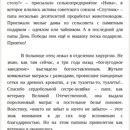
столу!» – присылало сельхозпредприятие «Нива», в
которое влились активы советского совхоза «Спутник» –
папа несколько десятилетий проработал животноводом.
Приезжали милые дамы из сельсовета с памятным
подарком – одеялом или чайником. А в последний для
папы День Победы они ещё и машину песка подарили.
Приятно!
В больнице отец лежал в отделении хирургии. Не
знаю, как там сейчас, а три года назад «богоугодное
заведение» выглядело богооставленным. Жуткие
комковатые матрасы с разводами, провисшие панцирные
сетки на древних кроватях, а уж туалеты-то, туалеты!..
Спасибо сердобольной сестре-хозяйке – папе, как
ветерану Великой Отечественной, она выдала
поролоновый матрас и постельное бельё поновее.
Воистину, «никто не забыт и ничто не забыто» – этот
знак внимания я до сих пор вспоминаю с
благодарностью. Но на этом папины привилегии как
ветерана и окончились.