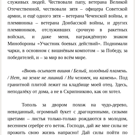
служивых людей. Чествовали папу, ветерана Великой
Отечественной, чествовали зятя – офицера Советской
армии, и ещё одного зятя – ветерана Чеченской войны, и
племянника – ветерана Донбасской войны, и других
племянников, отслуживших срочную в ракетных
войсках, и даже меня, награждённую знаком
Минобороны «Участник боевых действий». Поднимали
чарки, в основном с вишнёвым компотом – за Победу, за
победителей, и – за мир во всём мире.
«Вновь осыпает вишня / Белый, холодный пламень.
/ Нет, на земле не лишний / Ни человек, ни камень».
Под
гранитной плитой лежит на кладбище моей отец. Здесь,
неподалёку от дома, а не в Скрипниково, как он хотел.
Тополь за двором похож на чудо-дерево,
невиданный, огромный букет с драгоценными, сизыми
цветами – листья только-только рождаются в молодом,
весеннем серебре его веток. Господи, дай же мне силы не
прожить свою жизнь напрасно! Дай силы пойти по