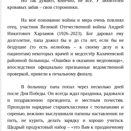
Но так думают, конечно, не все. У любителей
кровавых забав – свои сторонники.
На моё понимание войны и мира очень повлиял
отец, участник Великой Отечественной войны Андрей
Никитович Харламов (1926–2023). Бог даровал ему
долголетие, папа дожил бы и до ста лет, если бы не
бездушие (то есть нелюбовь – к своему делу и к
пациентам) некоторых врачей и медсестёр Калачеевской
районной больницы. «Ошибки в оказании медпомощи»,
впоследствии официально признанные ведомственной
проверкой, привели к печальному финалу.
В больницу папа попал через несколько дней
после Дня Победы. Он всегда ждал праздника, радовался
и поздравлению президента, и местным почестям.
Приходили нарядные старшеклассники с тюльпанами и
сиренью, вежливо выслушивали папины наставления: не
пить, не курить, делать зарядку и хорошо учиться.
Щедрый продуктовый набор – «это Вам к праздничному