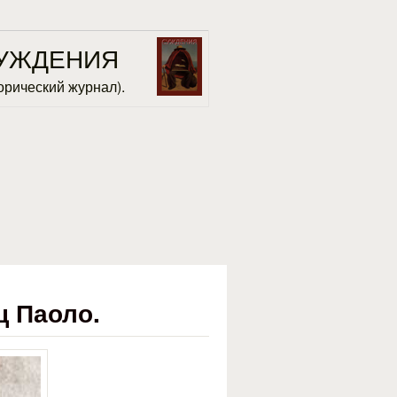
УЖДЕНИЯ
орический журнал).
ц Паоло.