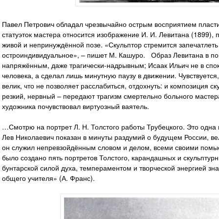
Павел Петрович обладал чрезвычайно острым восприятием пласти
статуэток мастера относится изображение И. И. Левитана (1899),
живой и непринуждённой позе. «Скульптор стремится запечатлеть
остроиндивидуальное», – пишет М. Кашуро. Образ Левитана в по
напряжённым, даже трагически-надрывным; Исаак Ильич не в сп
человека, а сделал лишь минутную паузу в движении. Чувствуется
велик, что не позволяет расслабиться, отдохнуть: и композиция ску
резкий, нервный – передают трагизм смертельно больного мастера
художника почувствовал виртуозный ваятель.
…Смотрю на портрет Л. Н. Толстого работы Трубецкого. Это одна 
Лев Николаевич показан в минуты раздумий о будущем России, вел
он служил непревзойдённым словом и делом, всеми своими помыс
было создано пять портретов Толстого, карандашных и скульптурн
бунтарской силой духа, темпераментом и творческой энергией зн
общего учителя» (А. Франс).