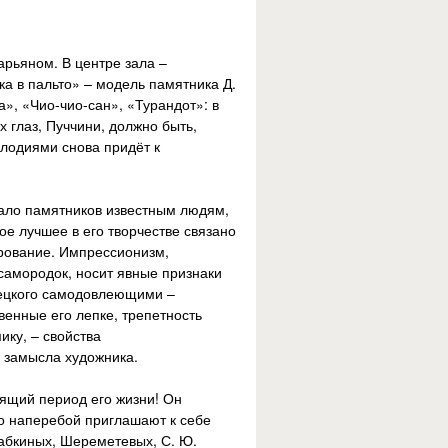
рьяном. В центре зала –
ка в пальто» – модель памятника Д.
», «Чио-чио-сан», «Турандот»: в
 глаз, Пуччини, должно быть,
лодиями снова придёт к
мало памятников известным людям,
ое лучшее в его творчестве связано
арование. Импрессионизм,
амородок, носит явные признаки
бецкого самодовлеющими –
енные его лепке, трепетность
ку, – свойства
 замысла художника.
тящий период его жизни! Он
го наперебой приглашают к себе
Бабкиных, Шереметевых, С. Ю.