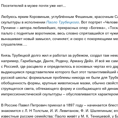
Посетителей в музее почти уже нет...
Любуюсь ярким Коровиным, углублённым Фешиным, красочным Са
скульптуры в исполнении
Паоло Трубецкого
. Вот портрет «Челове
Пуччини – автора любимейших, прекрасных опер «Богема», «Тоска
пальто с поднятым воротником, весь словно спрятавшийся от чужих
вынашивает новый замысел, сочиняет; и скоро с покоряющими ме
слушателям….
Князь Трубецкой долго жил и работал за рубежом, создал там не
например, Гарибальди, Данте, Родену, Арману Дейо. И всё же сам
с Россией, где расцвело и определилось в основных чертах его д
выдающимся представителем которого был этот талантливейший с
русской школы: формальные проблемы никогда не были для Тру
обобщенность формы, крупные живописные мазки, обычно свойств
струящегося света, обтекающего форму и сообщающего ей динами
импрессионистической скульптуры – обусловливаются характером
В Россию Павел Петрович приехал в 1897 году – начинается блес
знакомится с Л. Н Толстым, И. И. Левитаном, Ф. И. Шаляпиным; е
известные русские семейства: Паоло живёт у М. К. Тенишевой, у 