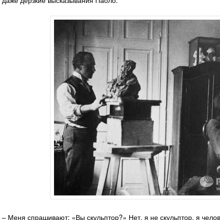
даже дерзкие высказывания Паоло.
– Меня спрашивают: «Вы скульптор?» Нет, я не скульптор, я челов