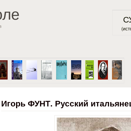
Перейти к основному
оле
содержанию
С
в
(ист
Игорь ФУНТ. Русский итальяне