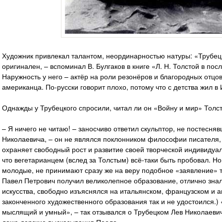
Художник привлекал талантом, неординарностью натуры: «Трубец
оригинален, – вспоминал В. Булгаков в книге «Л. Н. Толстой в посл
Наружность у него – актёр на роли резонёров и благородных отцо
американца. По-русски говорит плохо, потому что с детства жил в
Однажды у Трубецкого спросили, читал ли он «Войну и мир» Толст
– Я ничего не читаю! – заносчиво ответил скульптор, не постесня
Николаевича, – он не являлся поклонником философии писателя, 
охраняет свободный рост и развитие своей творческой индивидуал
что вегетарианцем (вслед за Толстым) всё-таки быть пробовал. Но
молодые, не принимают сразу же на веру подобное «заявление» тв
Павел Петрович получил великолепное образование, отлично зна
искусства, свободно изъяснялся на итальянском, французском и а
законченного художественного образования так и не удостоился.)
мыслящий и умный», – так отзывался о Трубецком Лев Николаеви