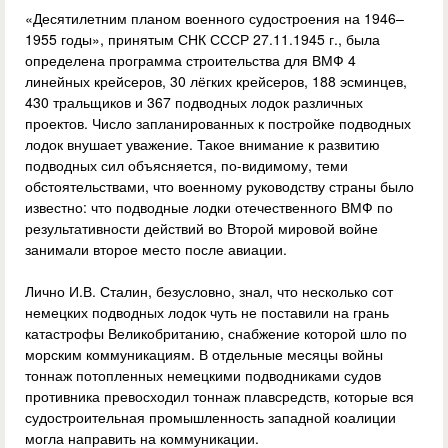
«Десятилетним планом военного судостроения на 1946–
1955 годы», принятым СНК СССР 27.11.1945 г., была
определена программа строительства для ВМФ 4
линейных крейсеров, 30 лёгких крейсеров, 188 эсминцев,
430 тральщиков и 367 подводных лодок различных
проектов. Число запланированных к постройке подводных
лодок внушает уважение. Такое внимание к развитию
подводных сил объясняется, по-видимому, теми
обстоятельствами, что военному руководству страны было
известно: что подводные лодки отечественного ВМФ по
результативности действий во Второй мировой войне
занимали второе место после авиации.
Лично И.В. Сталин, безусловно, знал, что несколько сот
немецких подводных лодок чуть не поставили на грань
катастрофы Великобританию, снабжение которой шло по
морским коммуникациям. В отдельные месяцы войны
тоннаж потопленных немецкими подводниками судов
противника превосходил тоннаж плавсредств, которые вся
судостроительная промышленность западной коалиции
могла направить на коммуникации.