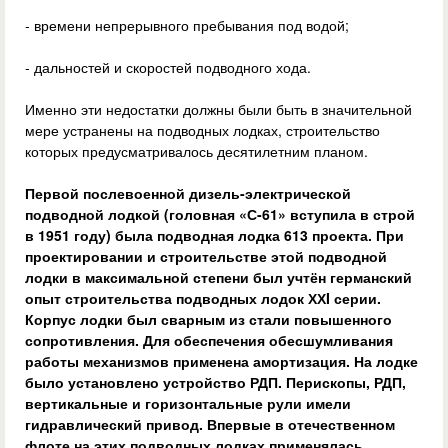
- времени непрерывного пребывания под водой;
- дальностей и скоростей подводного хода.
Именно эти недостатки должны были быть в значительной
мере устранены на подводных лодках, строительство
которых предусматривалось десятилетним планом.
Первой послевоенной дизель-электрической
подводной лодкой (головная «С-61» вступила в строй
в 1951 году) была подводная лодка 613 проекта. При
проектировании и строительстве этой подводной
лодки в максимальной степени был учтён германский
опыт строительства подводных лодок ХХI серии.
Корпус лодки был сварным из стали повышенного
сопротивления. Для обеспечения обесшумливания
работы механизмов применена амортизация. На лодке
было установлено устройство РДП. Перископы, РДП,
вертикальные и горизонтальные рули имели
гидравлический привод. Впервые в отечественном
флоте на этих подводных лодках применялась