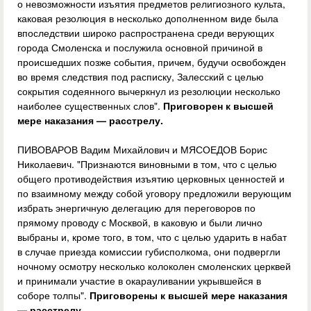
о невозможности изъятия предметов религиозного культа,
каковая резолюция в несколько дополненном виде была
впоследствии широко распространена среди верующих
города Смоленска и послужила основной причиной в
происшедших позже события, причем, будучи освобожден
во время следствия под расписку, Залесский с целью
сокрытия содеянного вычеркнул из резолюции несколько
наиболее существенных слов".
Приговорен к высшей
мере наказания — расстрелу.
ПИВОВАРОВ Вадим Михайлович и МЯСОЕДОВ Борис
Николаевич. "Признаются виновными в том, что с целью
общего противодействия изъятию церковных ценностей и
по взаимному между собой уговору предложили верующим
избрать энергичную делегацию для переговоров по
прямому проводу с Москвой, в каковую и были лично
выбраны и, кроме того, в том, что с целью ударить в набат
в случае приезда комиссии губисполкома, они подвергли
ночному осмотру несколько колоколен смоленских церквей
и принимали участие в окарауливании укрывшейся в
соборе толпы".
Приговорены к высшей мере наказания
— расстрелу.