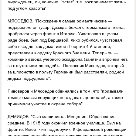
вырожденец, он, конечно, "эстет", т.е. воспринимает жизнь
под углом красоты".
МЯСОЕДОВ. "Похождения самые романтические —
недаром же он гусар. Дважды бежал с германского плена,
пробрался через фронт в Италию. Участвовал в целом
ряде боев, был под Варшавой, лихо рубился, чувствовал
себя в седле, как дома, имеет Георгия 4-й степени,
представлен к ордену Красного Знамени. Теперь он —
командир взвода учебного эскадрона (занятий впрочем нет,
за отсутствием лошадей)... Полковник Мясоедов, который
за шпионство в пользу Германии был расстрелян, родной
дядька подсудимого".
Пивоваров и Мясоедов обвинялись в том, что "призывали
темные массы верующих не отдавать ценностей, а также
принимали участие в охране собора".
ДЕМИДОВ. "Сын машиниста. Мещанин. Образование
среднее. В 1915 году окончил военное училище. Был на
фронте. Имеет чин подпоручик. К февральской революции
он отнесся неодобрительно: революция в военное время