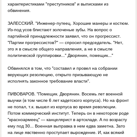
характеристиками "преступников" и выписками из
обвинения.
ЗАЛЕССКИЙ. "Инженер-путеец. Хорошие манеры и костюм.
Из-под усов блистают золоченые зубы. На вопрос о
партийной принадлежности заявил, что он прогрессист.
"Партии прогрессистов?" — спросил председатель. "Нет,
это я в смысле общего направления, а не в смысле
политической группировки..." Дворянин, помещик..."
Обвинялся в том, что "составил и провел на собрании
верующих резолюцию, открыто призывающую не
исполнять законное требование власти".
ПИВОВАРОВ. "Помещик. Дворянин. Восемь лет военной
выучки (в том числе 6 лет кадетского корпуса). Но на фронт
не попал, т.к. вышел из корпуса во время революции.
Потом коммерческий институт. Теперь он в некотором роде
"красноармеец" — канцелярист в артскладе. А по возрасту
ему под 30... Военная выправка в нем едва заметна. Зато
на лице явственно проступает вырождение. И, как всякий