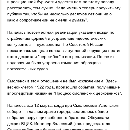
и реакционной буржуазии удастся нам по этому поводу
расстрелять, тем лучше. Надо именно теперь проучить эту
публику так, чтобы на несколько десятков лет они ни о
каком сопротивлении не смели и думать".
Началась повсеместная реализация указаний вождя по
ограблению церквей и устранению идеологических
конкурентов — духовенства. По Советской России
прокатилась мощная волна выступлений верующих против
этого декрета и "перегибов" в его реализации. После их
подавления была устроена кампания образцово-
показательных судов.
Смоленск в этом отношении не был исключением. Здесь
весной-летом 1922 года, произошли события, получившие
впоследствии название "Процесс смоленских церковников".
Началось все 12 марта, когда при Смоленском Успенском
соборе — главном храме города, состоялось общее
собрание верующих соборного братства. Обсуждали
декрет ВЦИК. Инженер Залесский (тов. председателя
Совета соборного братства) предложил резолюцию,