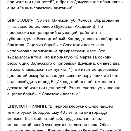
при изъятии ценностей", а братья Домуховские обвинялись
еще и "в антисоветской агитации".
БИРЮКОВИЧ. "36 лет. Минской губ. Холост. Образование
— высшее богословное (Духовная Академия). По
профессии канцелярский служащий, работает в
губфинотделе. Беспартийный. Кандидат совета соборного
братства. С целью борьбы с Советской властью он
использовал религиозные предрассудки масс. Это
выразилось в том, что в принятую 12 марта за основу
резолюцию Залесского с поправкой Щечкина, он внес два
не заключающихся там пункта: 1) что изъятие церковных
ценностей оскорбительно для совести верующих и 2) что
надо возбудить перед ВЦИК ходатайство об отмене его
декрета об изъятии ценностей. Это он сделал умышленно,
в целях борьбы с Советской властью".
ЕПИСКОП ФИЛИПП. "В черном клобуке с широчайшей
темно-русой бородой. Ему 48 лет, а на вид гораздо
меньше. Высокий, стройный, грудь впалая, а под
монашеской рясой чувствуется железная сила. Облик
аскета и фанатика... Епископ Филипп (Виталий Ставицкий)