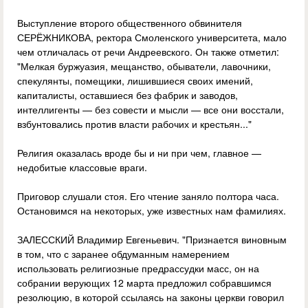
Выступление второго общественного обвинителя
СЕРЁЖНИКОВА, ректора Смоленского университета, мало
чем отличалась от речи Андреевского. Он также отметил:
"Мелкая буржуазия, мещанство, обыватели, лавочники,
спекулянты, помещики, лишившиеся своих имений,
капиталисты, оставшиеся без фабрик и заводов,
интеллигенты — без совести и мысли — все они восстали,
взбунтовались против власти рабочих и крестьян..."
Религия оказалась вроде бы и ни при чем, главное —
недобитые классовые враги.
Приговор слушали стоя. Его чтение заняло полтора часа.
Остановимся на некоторых, уже известных нам фамилиях.
ЗАЛЕССКИЙ Владимир Евгеньевич. "Признается виновным
в том, что с заранее обдуманным намерением
использовать религиозные предрассудки масс, он на
собрании верующих 12 марта предложил собравшимся
резолюцию, в которой ссылаясь на законы церкви говорил