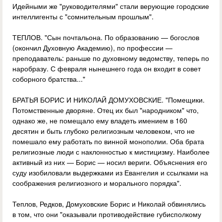
Идейными же "руководителями" стали верующие городские
интеллигенты с "сомнительным прошлым".
ТЕПЛОВ. "Сын почтальона. По образованию — богослов
(окончил Духовную Академию), по профессии —
преподаватель: раньше по духовному ведомству, теперь по
наробразу. С февраля нынешнего года он входит в совет
соборного братства..."
БРАТЬЯ БОРИС И НИКОЛАЙ ДОМУХОВСКИЕ. "Помещики.
Потомственные дворяне. Отец их был "народником" что,
однако же, не помещало ему владеть имением в 160
десятин и быть глубоко религиозным человеком, что не
помешало ему работать по винной монополии. Оба брата
религиозные люди с наклонностью к мистицизму. Наиболее
активный из них — Борис — носил вериги. Объяснения его
суду изобиловали выдержками из Евангелия и ссылками на
соображения религиозного и морального порядка".
Теплов, Редков, Домуховские Борис и Николай обвинялись
в том, что они "оказывали противодействие губисполкому