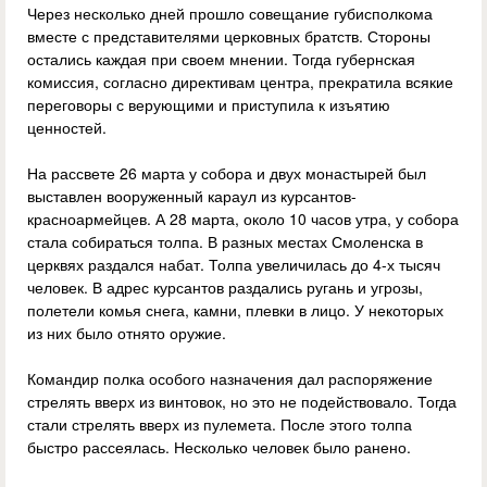
Через несколько дней прошло совещание губисполкома
вместе с представителями церковных братств. Стороны
остались каждая при своем мнении. Тогда губернская
комиссия, согласно директивам центра, прекратила всякие
переговоры с верующими и приступила к изъятию
ценностей.
На рассвете 26 марта у собора и двух монастырей был
выставлен вооруженный караул из курсантов-
красноармейцев. А 28 марта, около 10 часов утра, у собора
стала собираться толпа. В разных местах Смоленска в
церквях раздался набат. Толпа увеличилась до 4-х тысяч
человек. В адрес курсантов раздались ругань и угрозы,
полетели комья снега, камни, плевки в лицо. У некоторых
из них было отнято оружие.
Командир полка особого назначения дал распоряжение
стрелять вверх из винтовок, но это не подействовало. Тогда
стали стрелять вверх из пулемета. После этого толпа
быстро рассеялась. Несколько человек было ранено.