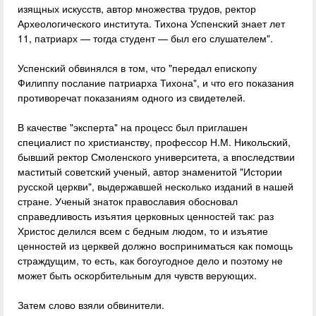
изящных искусств, автор множества трудов, ректор
Археологического института. Тихона Успенский знает лет
11, патриарх — тогда студент — был его слушателем".
Успенский обвинялся в том, что "передал епископу
Филиппу послание патриарха Тихона", и что его показания
противоречат показаниям одного из свидетелей.
В качестве "эксперта" на процесс был приглашен
специалист по христианству, профессор Н.М. Никольский,
бывший ректор Смоленского университета, а впоследствии
маститый советский ученый, автор знаменитой "Истории
русской церкви", выдержавшей несколько изданий в нашей
стране. Ученый знаток православия обосновал
справедливость изъятия церковных ценностей так: раз
Христос делился всем с бедным людом, то и изъятие
ценностей из церквей должно восприниматься как помощь
страждущим, то есть, как богоугодное дело и поэтому не
может быть оскорбительным для чувств верующих.
Затем слово взяли обвинители.