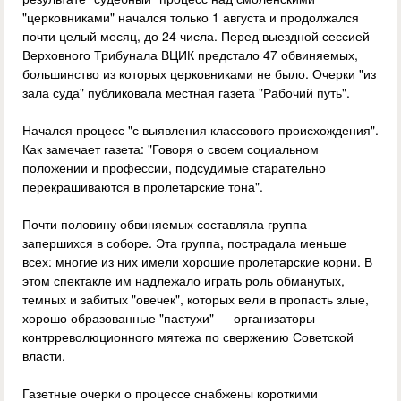
"церковниками" начался только 1 августа и продолжался
почти целый месяц, до 24 числа. Перед выездной сессией
Верховного Трибунала ВЦИК предстало 47 обвиняемых,
большинство из которых церковниками не было. Очерки "из
зала суда" публиковала местная газета "Рабочий путь".
Начался процесс "с выявления классового происхождения".
Как замечает газета: "Говоря о своем социальном
положении и профессии, подсудимые старательно
перекрашиваются в пролетарские тона".
Почти половину обвиняемых составляла группа
запершихся в соборе. Эта группа, пострадала меньше
всех: многие из них имели хорошие пролетарские корни. В
этом спектакле им надлежало играть роль обманутых,
темных и забитых "овечек", которых вели в пропасть злые,
хорошо образованные "пастухи" — организаторы
контрреволюционного мятежа по свержению Советской
власти.
Газетные очерки о процессе снабжены короткими