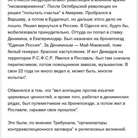
"несвоевременна". После Октябрьской революции он
решил "попытать счастье" в Америке. Пробрался в
Варшаву, а потом в Будапешт, но дальше этого дело не
пошло. Решил вернуться в Россию. В Одессе его, будто бы,
мобилизовали принудительно. Оттуда он попал в ставку
Деникина, в Екатеринодар. Был назначен на бронепоезд
"Единая Россия". За Деникиным — Май-Маевский, тоже
белый генерал. Красное наступление. И вот Демидов на
территории Р.С.Ф.С.Р. Явился в Рославль: был там сначала
переписчиком, потом помощником завхоза, музыкантом. В
свои 22 года он много видел и, может быть, многое
испытал".
Обвинялся в том, что "вел агитацию против изъятия
церковных ценностей, и кроме того, работал в деникинских
рядах, был пулеметчиком на бронепоезде, а потом жил в
Рославле, скрывая свое прошлое".
Это были, по мнению Трибунала, "организаторы
контрреволюционного заговора" и религиозных волнений.