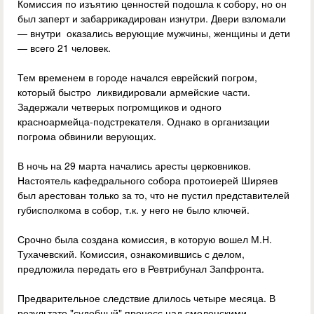
Комиссия по изъятию ценностей подошла к собору, но он
был заперт и забаррикадирован изнутри. Двери взломали
— внутри оказались верующие мужчины, женщины и дети
— всего 21 человек.
Тем временем в городе начался еврейский погром,
который быстро ликвидировали армейские части.
Задержали четверых погромщиков и одного
красноармейца-подстрекателя. Однако в организации
погрома обвинили верующих.
В ночь на 29 марта начались аресты церковников.
Настоятель кафедрального собора протоиерей Ширяев
был арестован только за то, что не пустил представителей
губисполкома в собор, т.к. у него не было ключей.
Срочно была создана комиссия, в которую вошел М.Н.
Тухачевский. Комиссия, ознакомившись с делом,
предложила передать его в Ревтрибунал Запфронта.
Предварительное следствие длилось четыре месяца. В
результате "судебный" процесс над смоленскими