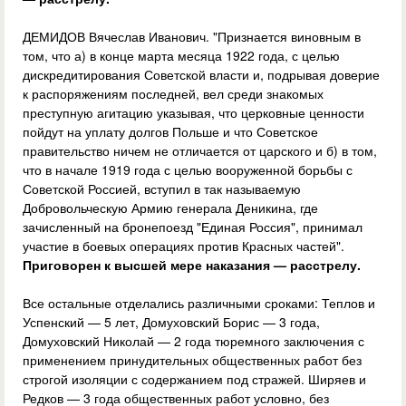
ДЕМИДОВ Вячеслав Иванович. "Признается виновным в
том, что а) в конце марта месяца 1922 года, с целью
дискредитирования Советской власти и, подрывая доверие
к распоряжениям последней, вел среди знакомых
преступную агитацию указывая, что церковные ценности
пойдут на уплату долгов Польше и что Советское
правительство ничем не отличается от царского и б) в том,
что в начале 1919 года с целью вооруженной борьбы с
Советской Россией, вступил в так называемую
Добровольческую Армию генерала Деникина, где
зачисленный на бронепоезд "Единая Россия", принимал
участие в боевых операциях против Красных частей".
Приговорен к высшей мере наказания — расстрелу.
Все остальные отделались различными сроками: Теплов и
Успенский — 5 лет, Домуховский Борис — 3 года,
Домуховский Николай — 2 года тюремного заключения с
применением принудительных общественных работ без
строгой изоляции с содержанием под стражей. Ширяев и
Редков — 3 года общественных работ условно, без