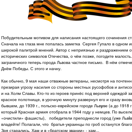
Побудительным мотивом для написания настоящего сочинения ст
Сначала на глаза мне попалась заметка Сергея Гупало в одном и
широкой палитрой мнений. Автор с неприязнью и раздражением о
исторических символов Отечества, о чём позже, погодите малость.
заграничного теперь города Львова частное письмо. В нём отме
Днём Победы. С этого и начну.
Как обычно, 9 мая наши отважные ветераны, несмотря на почтенн
презирая угрозу насилия со стороны местных русофобов и антисо
и на Холм Славы. Кто-то из героев принёс под верхней одеждой 
красное полотнище, в урочную минуту развернул его и сразу вновь
бывшем, до 1939 г., польско-еврейском городе Льв
у
ве (а до 1918 
который Красная армия отобрала в 1944 году у немцев. По высел
«очистили» фашисты), победители преподнесли город (уже Льв
i
владейте! Полагали, что братья-украинцы по гроб останутся благ
Зря старались. Хам и в «братском звании» - хам...