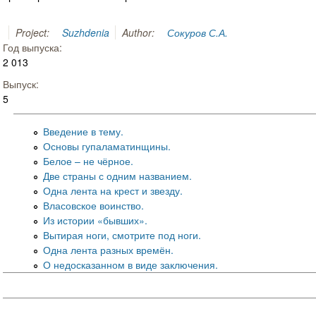
Project:
Suzhdenia
Author:
Сокуров С.А.
Год выпуска:
2 013
Выпуск:
5
Введение в тему.
Основы гупаламатинщины.
Белое – не чёрное.
Две страны с одним названием.
Одна лента на крест и звезду.
Власовское воинство.
Из истории «бывших».
Вытирая ноги, смотрите под ноги.
Одна лента разных времён.
О недосказанном в виде заключения.