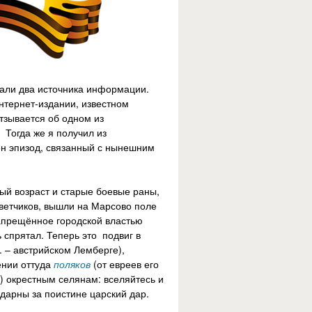
али два источника информации.
нтернет-издании, известном
тзывается об одном из
 Тогда же я получил из
чен эпизод, связанный с нынешним
ый возраст и старые боевые раны,
ветчиков, вышли на Марсово поле
запрещённое городской властью
 спрятал. Теперь это подвиг в
г. – австрийском Лемберге),
ении оттуда
поляков
(от евреев его
в) окрестным селянам: вселяйтесь и
одарны за поистине царский дар.