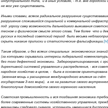
индустриального типа, и в иных условиях, - т.е. вне городской
не мог уже существовать.
Иными словами, всякое радикальное разрушение существовав
разрушение сложившейся социальной и коммунальной инфраст
под угрозу саму возможность дальнейшего выживания советско
тесном и физическом смысле этого слова. Тем более что и де
русских в последний советский период были весьма неблагопри
скрыть никакие приписки и статистические фальсификации.
[iv
Таким образом, и без всяких специальных экономических знани
(за которыми скрывались интересы либеральной номенклатуры
без того дефектной экономики. Забюрократизированная, с гр
директивной системой управления и распределения, - вся совет
народное хозяйство в целом, - была в основном ориентирована
(военная мощь и расширение международного влияния за счё
государствам 3-его мира), а не на развитие своего внутренне
благополучие домохозяйств своего коренного населения.
Советская промышленность и вся тогдашняя экономика требо
более современные системы хозяйственного управления, преж
механизмы следовало сначала устранить имеющиеся диспропор