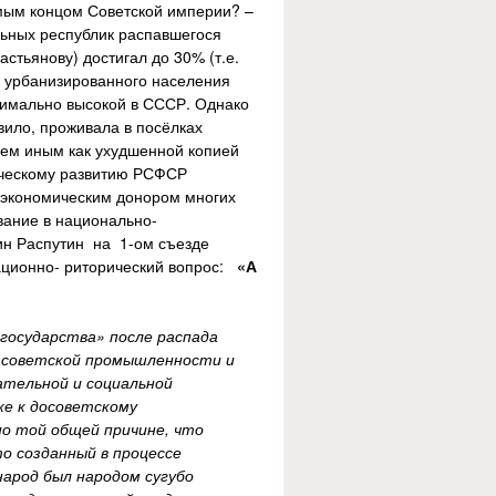
мым концом Советской империи? –
льных республик распавшегося
стьянову) достигал до 30% (т.е.
я урбанизированного населения
симально высокой в СССР. Однако
вило, проживала в посёлках
ичем иным как ухудшенной копией
ческому развитию РСФСР
ь экономическим донором многих
вание в национально-
тин Распутин на 1-ом съезде
ационно- риторический вопрос:
«А
государства» после распада
й советской промышленности и
ательной и социальной
же к досоветскому
по той общей причине, что
то созданный в процессе
народ был народом сугубо