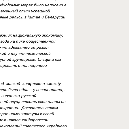
обходимых мерах было написано в
временный опыт успешной
ные рельсы в Китае и Беларусии
ающих национальную экономику,
года на пике общественной
очно адекватно отражал
ой и научно-технической
рной группировки Ельцина как
ировать и полноценное
 под маской конфликта «между
ть была одна – у госаппарата),
 советско-русской
о ей осуществить свои планы по
утократии. Доказательством
ерие номенклатуры к своей
мом начале гайдаровской
накоплений советского «среднего