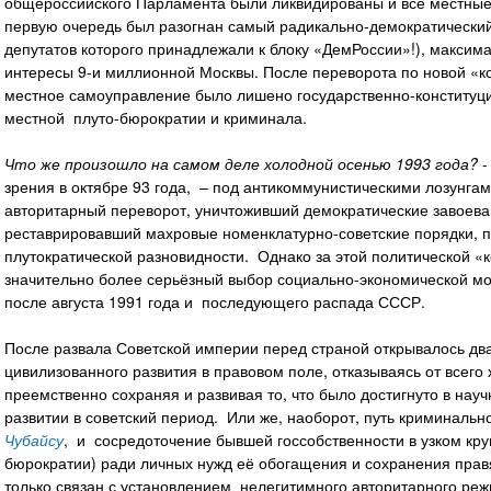
общероссийского Парламента были ликвидированы и все местные
первую очередь был разогнан самый радикально-демократически
депутатов которого принадлежали к блоку «ДемРоссии»!), максим
интересы 9-и миллионной Москвы. После переворота по новой «ко
местное самоуправление было лишено государственно-конституцио
местной плуто-бюрократии и криминала.
Что же произошло на самом деле холодной осенью 1993 года?
-
зрения в октябре 93 года, – под антикоммунистическими лозунг
авторитарный переворот, уничтоживший демократические завоева
реставрировавший махровые номенклатурно-советские порядки, п
плутократической разновидности. Однако за этой политической 
значительно более серьёзный выбор социально-экономической мо
после августа 1991 года и последующего распада СССР.
После развала Советской империи перед страной открывалось два
цивилизованного развития в правовом поле, отказываясь от всего 
преемственно сохраняя и развивая то, что было достигнуто в нау
развитии в советский период. Или же, наоборот, путь криминаль
Чубайсу
, и сосредоточение бывшей госсобственности в узком кру
бюрократии) ради личных нужд её обогащения и сохранения правя
только связан с установлением нелегитимного авторитарного реж