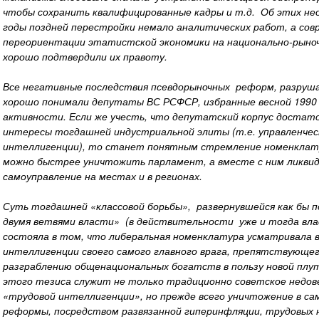
чтобы сохранить квалифицированные кадры и т.д. Об этих не
годы поздней перестройки немало аналитических работ, а со
переориентации этатистской экономики на национально-рыноч
хорошо подтвердили их правоту.
Все негативные последствия псевдорыночных реформ, разруш
хорошо понимали депутаты ВС РСФСР, избранные весной 1990 
активности. Если же учесть, что депутатский корпус достат
интересы тогдашней индустриальной элиты (т.е. управленческ
интеллигенции), то станет понятным стремление номенклату
можно быстрее уничтожить парламент, а вместе с ним ликвид
самоуправление на местах и в регионах.
Суть тогдашней «классовой борьбы», развернувшейся как бы
двумя ветвями власти» (в действительности уже и тогда влас
состояла в том, что либеральная номенклатура усматривала в
интеллигенции своего самого главного врага, препятствующег
разграблению общенациональных богатств в пользу новой пл
этого тезиса служит не только традиционно советское недов
«трудовой интеллигенции», но прежде всего уничтожение в са
реформы, посредством развязанной гиперинфляции, трудовых 