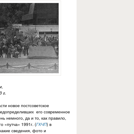
м,
 г.
асти новое постсоветское
 предопределивших его современное
ь немного, да и то, как правило,
о «путча» 1991г. (
ГКЧП
) в
акие сведения, фото и