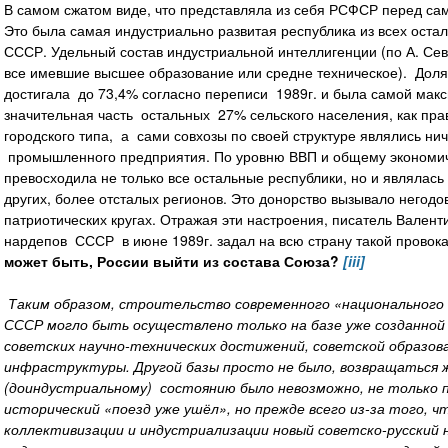
В самом сжатом виде, что представляла из себя РСФСР перед са
Это была самая индустриально развитая республика из всех оста
СССР. Удельный состав индустриальной интеллигенции (по А. Сева
все имевшие высшее образование или средне техническое). Дол
достигала до 73,4% согласно переписи 1989г. и была самой мак
значительная часть остальных 27% сельского населения, как пра
городского типа, а сами совхозы по своей структуре являлись н
промышленного предприятия. По уровню ВВП и общему экономи
превосходила не только все остальные республики, но и являлас
других, более отсталых регионов. Это донорство вызывало негодо
патриотических кругах. Отражая эти настроения, писатель Вален
нардепов СССР в июне 1989г. задал на всю страну такой провок
может быть, России выйти из состава Союза?
[iii]
Таким образом, строительство современного «национального 
СССР могло быть осуществлено только на базе уже созданно
советских научно-технических достижений, советской образов
инфраструктуры. Другой базы просто не было, возвращаться 
(доиндустриальному) состоянию было невозможно, не только 
исторический «поезд уже ушёл», но прежде всего из-за того, ч
коллективизации и индустриализации новый советско-русский 