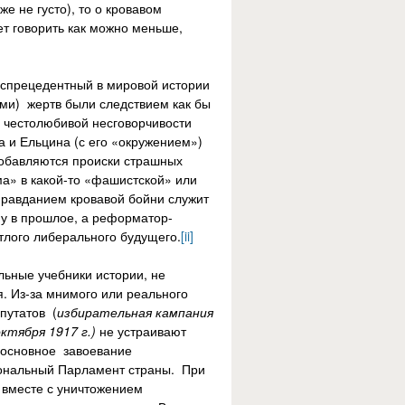
е не густо), то о кровавом
т говорить как можно меньше,
еспрецедентный в мировой истории
ами) жертв были следствием как бы
е честолюбивой несговорчивости
а и Ельцина (с его «окружением»)
добавляются происки страшных
а» в какой-то «фашистской» или
оправданием кровавой бойни служит
ну в прошлое, а реформатор-
тлого либерального будущего.
[ii]
льные учебники истории, не
я. Из-за мнимого или реального
путатов (
избирательная кампания
ктября 1917 г.)
не устраивают
е основное завоевание
иональный Парламент страны. При
- вместе с уничтожением