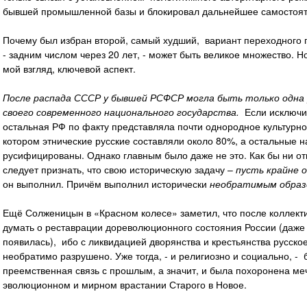
бывшей промышленной базы и блокировал дальнейшее самостоят
Почему был избран второй, самый худший, вариант переходного п
- задним числом через 20 лет, - может быть великое множество. 
мой взгляд, ключевой аспект.
После распада СССР у бывшей РСФСР могла быть только одна 
своего современного национального государства.
Если исключит
остальная РФ по факту представляла почти однородное культурно
котором этнические русские составляли около 80%, а остальные
русифицированы. Однако главным было даже не это. Как бы ни от
следует признать, что свою историческую задачу –
пусть крайне 
он выполнил. Причём выполнил исторически
необратимым обра
Ещё Солженицын в «Красном колесе» заметил, что после коллекти
думать о реставрации дореволюционного состояния России (даже 
появилась), ибо с ликвидацией дворянства и крестьянства русск
необратимо разрушено. Уже тогда, - и религиозно и социально, -
преемственная связь с прошлым, а значит, и была похоронена м
эволюционном и мирном врастании Старого в Новое.