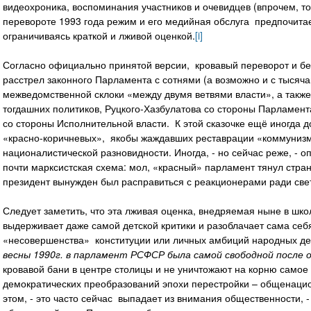
видеохроника, воспоминания участников и очевидцев (впрочем, тож
перевороте 1993 года режим и его медийная обслуга предпочитае
ограничиваясь краткой и лживой оценкой.
[i]
Согласно официально принятой версии, кровавый переворот и б
расстрел законного Парламента с сотнями (а возможно и с тысяч
межведомственной склоки «между двумя ветвями власти», а такж
тогдашних политиков, Руцкого-Хазбулатова со стороны Парламент
со стороны Исполнительной власти. К этой сказочке ещё иногда 
«красно-коричневых», якобы жаждавших реставрации «коммунизм
националистической разновидности. Иногда, - но сейчас реже, - 
почти марксистская схема: мол, «красный» парламент тянул стра
президент вынужден был расправиться с реакционерами ради све
Следует заметить, что эта лживая оценка, внедряемая ныне в шко
выдерживает даже самой детской критики и разоблачает сама себ
«несовершенства» конституции или личных амбиций народных де
весны 1990г. в парламент РСФСР была самой свободной после о
кровавой бани в центре столицы и не уничтожают на корню само
демократических преобразований эпохи перестройки – общенац
этом, - это часто сейчас выпадает из внимания общественности, 