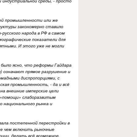
 и индустриальной среды, - просто
шей промышленности или же
руктуры закономерно ставило
-русского народа в РФ в самом
мографические показатели для
ятными. И этого уже не могли
]
й было ясно, что реформы Гайдара
) означают прямое разрушение и
омадными диспропорциями, с
ская промышленность, - да и всё
 на внешние имперские цели
т «помощи» слаборазвитым
го национального рынка и
вала постепенной перестройки в
де чем включить рыночные
ции, делать всё возможное,