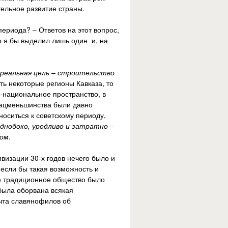
ельное развитие страны.
ериода? – Ответов на этот вопрос,
Но я бы выделил лишь один и, на
реальная цель – строительство
ь некоторые регионы Кавказа, то
-национальное пространство, в
 нацменьшинства были давно
носиться к советскому периоду,
однобоко, уродливо и затратно
–
зом
.
визации 30-х годов нечего было и
если бы такая возможность и
ое традиционное общество было
 была оборвана всякая
ечта славянофилов об