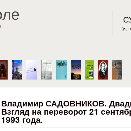
Перейти к основному
оле
содержанию
С
в
(ист
Владимир САДОВНИКОВ. Двадца
Взгляд на переворот 21 сентяб
1993 года.