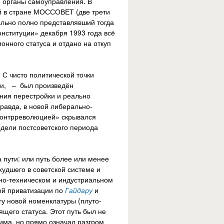
 органы самоуправления. В
й в стране МОССОВЕТ (две трети
ально полно представлявший тогда
нституции» декабря 1993 года всё
нного статуса и отдано на откуп
 С чисто политической точки
ами, – был произведён
ния перестройки и реально
равда, в новой либерально-
«контрреволюцией» скрывался
дели постсоветского периода
 пути: или путь более или менее
худшего в советской системе и
чно-техническом и индустриальном
ной приватизации по
Гайдару
и
гу новой номенклатуры (плуто-
щего статуса. Этот путь был не
има, но прямо означал разгром