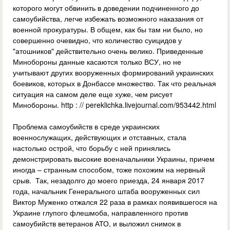
которого могут обвинить в доведении подчиненного до
самоубийства, легче избежать возможного наказания от
военной прокуратуры. В общем, как бы там ни было, но
совершенно очевидно, что количество суицидов у
"атошников" действительно очень велико. Приведенные
Минобороны данные касаются только ВСУ, но не
учитывают других вооруженных формирований украинских
боевиков, которых в Донбассе множество. Так что реальная
ситуация на самом деле еще хуже, чем рисует
Минобороны. http : // pereklichka.livejournal.com/953442.html
Проблема самоубийств в среде украинских
военнослужащих, действующих и отставных, стала
настолько острой, что борьбу с ней принялись
демонстрировать высокие военачальники Украины, причем
иногда – странным способом, тоже похожим на нервный
срыв. Так, незадолго до моего приезда, 24 января 2017
года, начальник Генерального штаба вооруженных сил
Виктор Муженко отжался 22 раза в рамках появившегося на
Украине глупого флешмоба, направленного против
самоубийств ветеранов АТО, и выложил снимок в