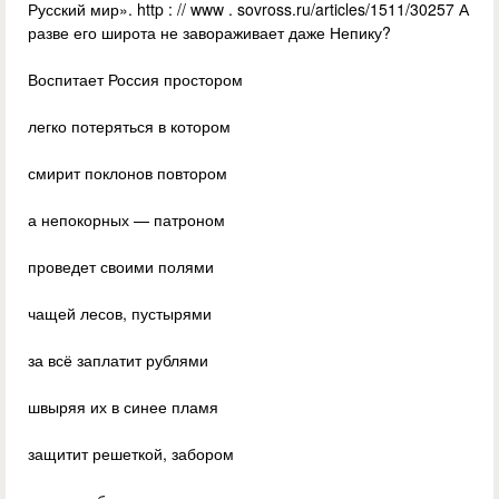
Русский мир». http : // www . sovross.ru/articles/1511/30257 А
разве его широта не завораживает даже Непику?
Воспитает Россия простором
легко потеряться в котором
смирит поклонов повтором
а непокорных — патроном
проведет своими полями
чащей лесов, пустырями
за всё заплатит рублями
швыряя их в синее пламя
защитит решеткой, забором