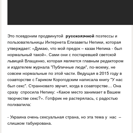
Это псевдоним продвинутой
русскоязчной
поэтессы и
пользовательницы Интернета Елизаветы Непики, которая
утверждает: «Думаю, что мой предок – казак Непика - был
нормальный такой». Сами они с постаревшей светской
львицей Влащенко, которая является главным редактором
и издателем журнала "Публичные люди", по-моему, не
совсем нормальные по этой части. Ведущая в 2015 году в
соавторстве с Гариком Корогодским написала книгу "У нас
был секс". Странновато звучит, когда в соавторстве… Она
сразу спросила Непику: «Какое место занимает в Вашем
творчестве секс?». Готфрик не растерялась, с радостью
полхватила:
- Украина очень сексуальная страна, но эта тема у нас –
слишком табуирована.