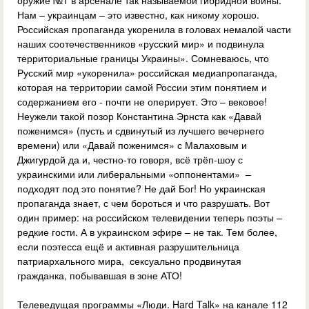
оружие №1 в арсенале так называемой гибридной войны.
Нам – украинцам – это известно, как никому хорошо.
Российская пропаганда укоренила в головах немалой части
наших соотечественников «русский мир» и подвинула
территориальные границы Украины». Сомневаюсь, что
Русский мир «укоренила» российская медиапропаганда,
которая на территории самой России этим понятием и
содержанием его - почти не оперирует. Это – вековое!
Неужели такой позор Константина Эрнста как «Давай
поженимся» (пусть и сдвинутый из лучшего вечернего
времени) или «Давай поженимся» с Малаховым и
Джигурдой да и, честно-то говоря, всё трёп-шоу с
украинскими или либеральными «оппонентами» –
подходят под это понятие? Не дай Бог! Но украинская
пропаганда знает, с чем бороться и что разрушать. Вот
один пример: на российском телевидении теперь поэты –
редкие гости. А в украинском эфире – не так. Тем более,
если поэтесса ещё и активная разрушительница
патриархального мира, сексуально продвинутая
гражданка, побывавшая в зоне АТО!
Телеведущая программы «Люди. Hard Talk» на канале 112