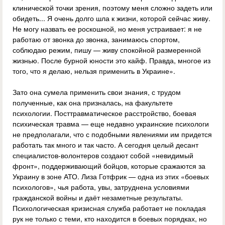
клинической точки зрения, поэтому меня сложно задеть или
обидеть... Я очень долго шла к жизни, которой сейчас живу.
Не могу назвать ее роскошной, но меня устраивает: я не
работаю от звонка до звонка, занимаюсь спортом,
соблюдаю режим, пишу — живу спокойной размеренной
жизнью. После бурной юности это кайф. Правда, многое из
того, что я делаю, нельзя применить в Украине».
Зато она сумела применить свои знания, с трудом
полученные, как она призналась, на факультете
психологии. Посттравматическое расстройство, боевая
психическая травма — еще недавно украинские психологи
не предполагали, что с подобными явлениями им придется
работать так много и так часто. А сегодня целый десант
специалистов-волонтеров создают собой «невидимый
фронт», поддерживающий бойцов, которые сражаются за
Украину в зоне АТО. Лиза Готфрик — одна из этих «боевых
психологов», чья работа, увы, затруднена условиями
гражданской войны и даёт незаметные результаты.
Психологическая кризисная служба работает не покладая
рук не только с теми, кто находится в боевых порядках, но