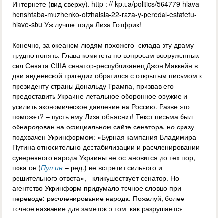
Интернете (вид сверху). http : // kp.ua/politics/564779-hlava-
henshtaba-muzhenko-otzhalsia-22-raza-y-peredal-estafetu-
hlave-sbu Уж лучше тогда Лиза Готфрик!
Конечно, за океаном людям похожего склада эту драму
трудно понять. Глава комитета по вопросам вооруженных
сил Сената США сенатор-республиканец Джон Маккейн в
дни авдеевской трагедии обратился с открытым письмом к
президенту страны Дональду Трампа, призвав его
предоставить Украине летальное оборонное оружие и
усилить экономическое давление на Россию. Разве это
поможет? – пусть ему Лиза объяснит! Текст письма был
обнародован на официальном сайте сенатора, но сразу
подхвачен Укринформом: «Бурная кампания Владимира
Путина относительно дестабилизации и расчленировании
суверенного народа Украины не остановится до тех пор,
пока он (
Путин
– ред.) не встретит сильного и
решительного ответа», - кликушествует сенатор. Но
агентство Укринформ придумало точное словцо при
переводе: расчленирование народа. Пожалуй, более
точное название для заметок о том, как разрушается