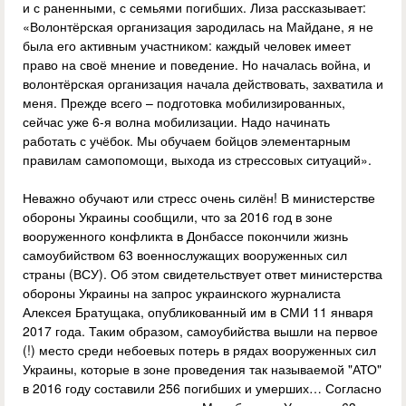
и с раненными, с семьями погибших. Лиза рассказывает:
«Волонтёрская организация зародилась на Майдане, я не
была его активным участником: каждый человек имеет
право на своё мнение и поведение. Но началась война, и
волонтёрская организация начала действовать, захватила и
меня. Прежде всего – подготовка мобилизированных,
сейчас уже 6-я волна мобилизации. Надо начинать
работать с учёбок. Мы обучаем бойцов элементарным
правилам самопомощи, выхода из стрессовых ситуаций».
Неважно обучают или стресс очень силён! В министерстве
обороны Украины сообщили, что за 2016 год в зоне
вооруженного конфликта в Донбассе покончили жизнь
самоубийством 63 военнослужащих вооруженных сил
страны (ВСУ). Об этом свидетельствует ответ министерства
обороны Украины на запрос украинского журналиста
Алексея Братущака, опубликованный им в СМИ 11 января
2017 года. Таким образом, самоубийства вышли на первое
(!) место среди небоевых потерь в рядах вооруженных сил
Украины, которые в зоне проведения так называемой "АТО"
в 2016 году составили 256 погибших и умерших… Согласно