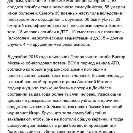
данным, указанным в письме Минобороны Украины, 63
солдата погибли там в результате самоубийства, 58 умерли
из-за болезней. Смерть 39 военных наступила вследствие
неосторожного обращения с оружием, 30 были убиты, 29
смертей квалифицированы как несчастные случаи. Кроме
того, 18 человек погибли в ДТП, 10 смертельно отравились
(алкоголем, наркотическими веществами и др.), 5 – другие
случаи, 4 – нарушение мер безопасности.
В декабре 2016 года начальник Генерального штаба Виктор
Муженко обнародовал потери ВСУ в период начала АТО,
согласно которым в украинской армии погибшими
насчитывается свыше трех тысяч человек. В свою очередь,
главный военный прокурор страны Анатолий Матиос
подчеркнул, что только небоевые потери в Донбассе
составили за два года более тысячи человек. Ужасающие
цифры не раскрывают всех нюансов учёта или причинно-
следственных связей. Бывает, как пишет бывший киевский
журналист Игорь Друзь, что тела самоубийц тайно
закапывают, чтобы они не портили общую картину, и тогда
самоубийц записывают в ряды без вести пропавши или
"самовольщиков", убежавших из армии. Так командиру,