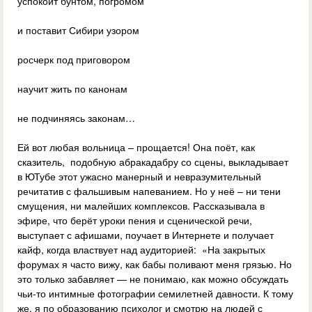
успокоит бунтом, погромом
и поставит Сибири узором
росчерк под приговором
научит жить по канонам
не подчиняясь законам…
Ей вот любая вольница – прощается! Она поёт, как
сказитель, подобную абракадабру со сцены, выкладывает
в ЮТубе этот ужасно манерный и невразумительный
речитатив с фальшивым напеванием. Но у неё – ни тени
смущения, ни малейших комплексов. Рассказывала в
эфире, что берёт уроки пения и сценической речи,
выступает с афишами, поучает в Интернете и получает
кайф, когда властвует над аудиторией: «На закрытых
форумах я часто вижу, как бабы поливают меня грязью. Но
это только забавляет — не понимаю, как можно обсуждать
чьи-то интимные фотографии семилетней давности. К тому
же, я по образованию психолог и смотрю на людей с