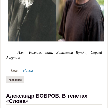
Илл.: Коллаж наш. Вильгельм Вундт, Сергей
Алхутов
Tags:
Наука
подробнее
о алёна юрченко. как идеи вильгельма вундта живут в современной 
Александр БОБРОВ. В тенетах
«Слова»