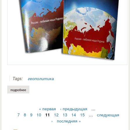
Tags:
геополитика
подробнее
о читайте «геополитический курс молодого бойца россии»
« первая
‹ предыдущая
…
Страницы
7
8
9
10
11
12
13
14
15
…
следующая
›
последняя »