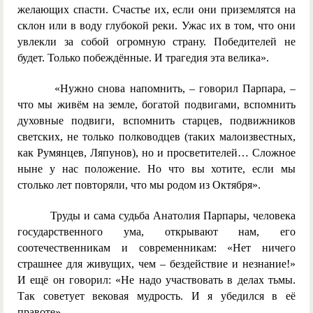
желающих спасти. Счастье их, если они приземлятся на
склон или в воду глубокой реки. Ужас их в том, что они
увлекли за собой огромную страну. Победителей не
будет. Только побеждённые. И трагедия эта велика».
«Нужно снова напомнить, – говорил Парпара, –
что мы живём на земле, богатой подвигами, вспомнить
духовные подвиги, вспомнить старцев, подвижников
светских, не только полководцев (таких малоизвестных,
как Румянцев, Ляпунов), но и просветителей… Сложное
ныне у нас положение. Но что вы хотите, если мы
столько лет повторяли, что мы родом из Октября».
Труды и сама судьба Анатолия Парпары, человека
государственного ума, открывают нам, его
соотечественникам и современникам: «Нет ничего
страшнее для живущих, чем – бездействие и незнание!»
И ещё он говорил: «Не надо участвовать в делах тьмы.
Так советует вековая мудрость. И я убедился в её
правоте».