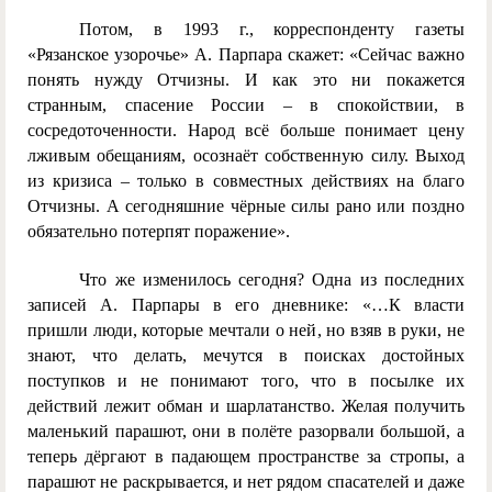
Потом, в 1993 г., корреспонденту газеты
«Рязанское узорочье» А. Парпара скажет: «Сейчас важно
понять нужду Отчизны. И как это ни покажется
странным, спасение России – в спокойствии, в
сосредоточенности. Народ всё больше понимает цену
лживым обещаниям, осознаёт собственную силу. Выход
из кризиса – только в совместных действиях на благо
Отчизны. А сегодняшние чёрные силы рано или поздно
обязательно потерпят поражение».
Что же изменилось сегодня? Одна из последних
записей А. Парпары в его дневнике: «…
К власти
пришли люди, которые мечтали о ней, но взяв в руки, не
знают, что делать, мечутся в поисках достойных
поступков и не понимают того, что в посылке их
действий лежит обман и шарлатанство. Желая получить
маленький парашют, они в полёте разорвали большой, а
теперь дёргают в падающем пространстве за стропы, а
парашют не раскрывается, и нет рядом спасателей и даже