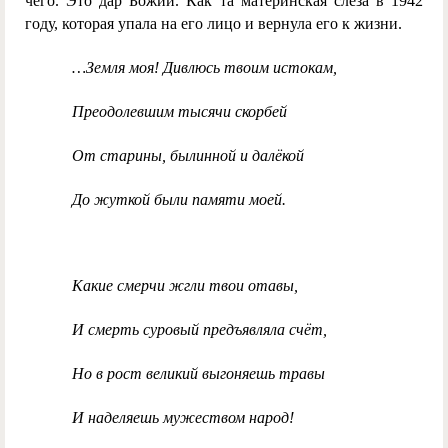
чего. Это дар Божий. Как та материнская слеза в 1942
году, которая упала на его лицо и вернула его к жизни.
…Земля моя! Дивлюсь твоим истокам,
Преодолевшим тысячи скорбей
От старины, былинной и далёкой
До жуткой были памяти моей.
Какие смерчи жгли твои отавы,
И смерть суровый предъявляла счёт,
Но в рост великий выгоняешь травы
И наделяешь мужеством народ!