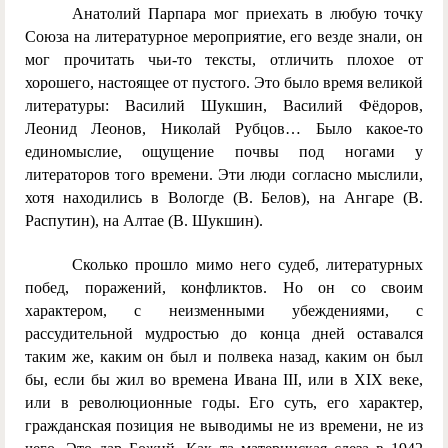
Анатолий Парпара мог приехать в любую точку
Союза на литературное мероприятие, его везде знали, он
мог прочитать чьи-то тексты, отличить плохое от
хорошего, настоящее от пустого. Это было время великой
литературы: Василий Шукшин, Василий Фёдоров,
Леонид Леонов, Николай Рубцов… Было какое-то
единомыслие, ощущение почвы под ногами у
литераторов того времени. Эти люди согласно мыслили,
хотя находились в Вологде (В. Белов), на Ангаре (В.
Распутин), на Алтае (В. Шукшин).
Сколько прошло мимо него судеб, литературных
побед, поражений, конфликтов. Но он со своим
характером, с неизменными убеждениями, с
рассудительной мудростью до конца дней оставался
таким же, каким он был и полвека назад, каким он был
бы, если бы жил во времена Ивана
III
,
или в
XIX
веке,
или в революционные годы. Его суть, его характер,
гражданская позиция
не выводимы не из времени, не из