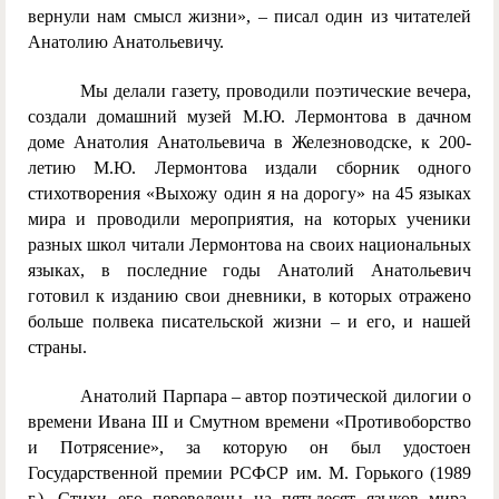
вернули нам смысл жизни», – писал один из читателей
Анатолию Анатольевичу.
Мы делали газету, проводили поэтические вечера,
создали домашний музей М.Ю. Лермонтова в дачном
доме Анатолия Анатольевича в Железноводске, к 200-
летию М.Ю. Лермонтова издали сборник одного
стихотворения «Выхожу один я на дорогу» на 45 языках
мира и проводили мероприятия, на которых ученики
разных школ читали Лермонтова на своих национальных
языках, в последние годы Анатолий Анатольевич
готовил к изданию свои дневники, в которых отражено
больше полвека писательской жизни – и его, и нашей
страны.
Анатолий Парпара – автор поэтической дилогии о
времени Ивана III и Смутном времени «Противоборство
и Потрясение», за которую он был удостоен
Государственной премии РСФСР им. М. Горького (1989
г.). Стихи его переведены на пятьдесят языков мира,