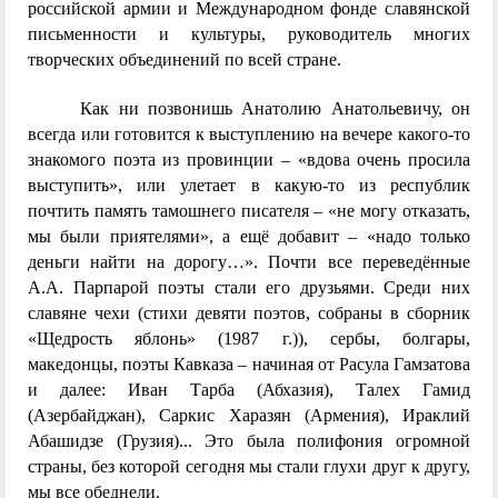
российской армии и Международном фонде славянской
письменности и культуры, руководитель многих
творческих объединений по всей стране.
Как ни позвонишь Анатолию Анатольевичу, он
всегда или готовится к выступлению на вечере какого-то
знакомого поэта из провинции – «вдова очень просила
выступить», или улетает в какую-то из республик
почтить память тамошнего писателя – «не могу отказать,
мы были приятелями», а ещё добавит – «надо только
деньги найти на дорогу…». Почти все переведённые
А.А. Парпарой поэты стали его друзьями. Среди них
славяне чехи (стихи девяти поэтов, собраны в сборник
«Щедрость яблонь» (1987 г.)), сербы, болгары,
македонцы, поэты Кавказа – начиная от Расула Гамзатова
и далее: Иван Тарба (Абхазия), Талех Гамид
(Азербайджан), Саркис Харазян (Армения), Ираклий
Абашидзе (Грузия)... Это была полифония огромной
страны, без которой сегодня мы стали глухи друг к другу,
мы все обеднели.