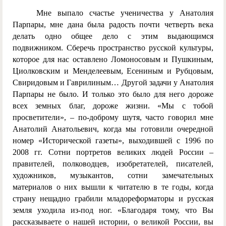
Мне выпало счастье ученичества у Анатолия
Парпары, мне дана была радость почти четверть века
делать одно общее дело с этим выдающимся
подвижником. Сберечь пространство русской культуры,
которое для нас оставлено Ломоносовым и Пушкиным,
Циолковским и Менделеевым, Есениным и Рубцовым,
Свиридовым и Гаврилиным… Другой задачи у Анатолия
Парпары не было. И только это было для него дороже
всех земных благ, дороже жизни. «Мы с тобой
просветители», – по-доброму шутя, часто говорил мне
Анатолий Анатольевич, когда мы готовили очередной
номер «Исторической газеты», выходившей с 1996 по
2008 гг. Сотни портретов великих людей России –
правителей, полководцев, изобретателей, писателей,
художников, музыкантов, сотни замечательных
материалов о них вышли к читателю в те годы, когда
страну нещадно грабили младореформаторы и русская
земля уходила из-под ног. «Благодаря тому, что Вы
рассказываете о нашей истории, о великой России, вы