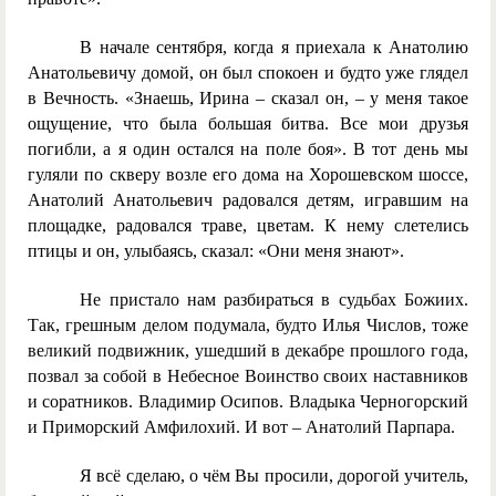
В начале сентября, когда я приехала к Анатолию
Анатольевичу домой, он был спокоен и будто уже глядел
в Вечность. «Знаешь, Ирина – сказал он, – у меня такое
ощущение, что была большая битва. Все мои друзья
погибли, а я один остался на поле боя». В тот день мы
гуляли по скверу возле его дома на Хорошевском шоссе,
Анатолий Анатольевич радовался детям, игравшим на
площадке, радовался траве, цветам. К нему слетелись
птицы и он, улыбаясь, сказал: «Они меня знают».
Не пристало нам разбираться в судьбах Божиих.
Так, грешным делом подумала, будто Илья Числов, тоже
великий подвижник, ушедший в декабре прошлого года,
позвал за собой в Небесное Воинство своих наставников
и соратников. Владимир Осипов. Владыка Черногорский
и Приморский Амфилохий. И вот – Анатолий Парпара.
Я всё сделаю, о чём Вы просили, дорогой учитель,