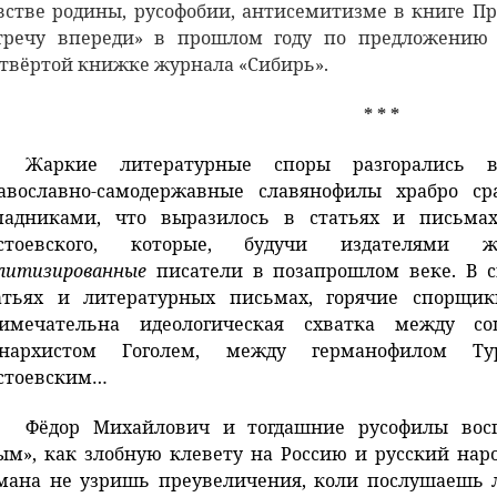
встве родины, русофобии, антисемитизме в книге П
тречу впереди» в прошлом году по предложению 
твёртой книжке журнала «Сибирь».
* * *
Жаркие литературные споры разгорались 
авославно-самодержавные славянофилы храбро с
падниками, что выразилось в статьях и письма
стоевского, которые, будучи издателями 
литизированные
писатели в позапрошлом веке. В с
атьях и литературных письмах, горячие спорщик
имечательна идеологическая схватка между с
нархистом Гоголем, между германофилом Т
стоевским…
Фёдор Михайлович и тогдашние русофилы вос
ым», как злобную клевету на Россию и русский наро
мана не узришь преувеличения, коли послушаешь л