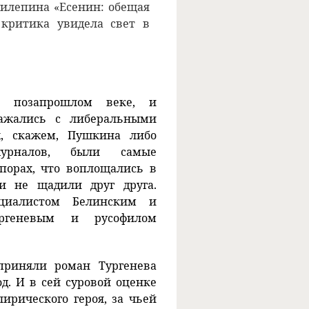
рилепина «Есенин: обещая
критика увидела свет в
в позапрошлом веке, и
ражались с либеральными
х, скажем, Пушкина либо
журналов, были самые
порах, что воплощались в
и не щадили друг друга.
оциалистом Белинским и
ургеневым и русофилом
приняли роман Тургенева
д. И в сей суровой оценке
ирического героя, за чьей