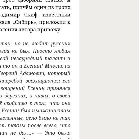
тать, причём один из троих
адимир Скиф, известный
нала «Сибирь», приложил к
воления автора привожу:
тан, но не любит русских
огда не был. Просто любил
свой незаурядный талант и
а то он и Есенин! Многие из
 Георгий Адамович, который
наперебой восхищаются его
изощрений Есенин принялся
 берёзках, о нивах, о своей
ё свойство в том, что она
а Есенин был имажинистом
ысленные, дело было не так
ыть таким после всего, что
нин не дал...» — Это было