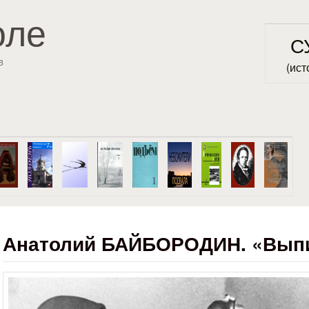
Перейти к основному
оле
содержанию
С
в
(ист
Анатолий БАЙБОРОДИН. «Вып