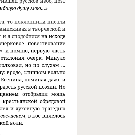
ившей русское небо, поэт
гибшую душу мою…»
а, то поклонники писали
 выискивая в творческой и
 и я сподобился н
а исходе
очерковое повествование
», и помню, первую часть
 отклонил очерк. Минуло
толковал, но по слухам …
у: вроде, слишком вольно
 Есенина, поминая даже и
рдость русской поэзии. Но
щением отобразил мощь
 крестьянской обрядовой
тлел и духовную трагедию
авославием
, в кое вплелось
кой воли.