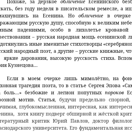
Похоже, за дерзкое
обличение
Есенинского безб
скать, без году неделя в писательском ремесле, а и
махнувшись на Есенина. Но
обличение
в очерке
ражающим русскую душу, способную к великим неб
мным падениями, особо в лихолетье кровавой
вествовании – русская народная мощь есенинской л
 дотянулись иные именитые стихотворцы «серебряного
сский народный поэт, а другие – русские книжные, ч
 яркие дарования, высокую русскость стиха. Вспо
ия Кузнецова…
Если в моем очерке лишь мимолётно, на фон
ховная трагедия поэта, то в статье Сергея Эпова
«Са
а боль…» безбожие и легион попутных
пороков
Ес
возной мотив. Статья
, будучи предельно спорной,
ачимая, глубокомысленная, интересная, как интерес
енина, хотя книгу подверг обширной и жёсткой кри
тературный критик Юрий Павлов, доктор филолог
аснодарского университета. Его фундаментальная исс