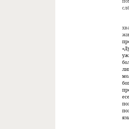
по
сл
хв
жи
пр
«Д
уж
бо
ли
мо
бо
пр
ес
по
по
яз