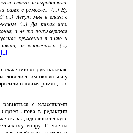
ичего своего не выработала,
, ни даже в ремесле… (…) Ну
? (…) Лезут мне в глаза с
инктом (…) Да какая это
онья, а не то полузвериная
 Русское кружение я знаю и
новат, не встречался. (…)
[1]
»
 сожжению от рук палача»,
ы, доведись им оказаться у
бросили в пламя роман, зло
 равняться с классиками
я Сергея Эпова в редакции
же сказал, идеологическую,
ельскому спору. И члены
: трое одобрили статью и