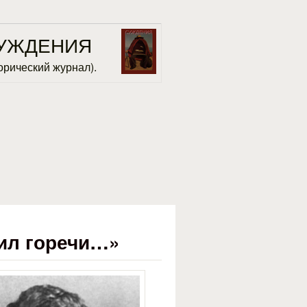
УЖДЕНИЯ
орический журнал).
ил горечи…»