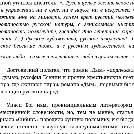
иной утаился писатель:
«
…Русь в целые десять веков н
 в управлении, ни в суде, ни в науке, ни в искусстве
ажите мне на милость, зачем врёт русский человек
ровитостью русской натуры, с гениальным инст
ровитость, помилуйте, господа? Это лепетание спрос
етка. (…) Русское художество, русское искусство!..
сское бессилие тоже, а с русским художеством, ви
сские люди – самые изолгавшиеся люди в целом свете…
Достоевский полагал, что роман «Дым» «подлежал
я думаю, русофил Есенин и прочие крестьянские поэт
стра, где сжигают тираж романа «Дым», первыми бы 
рочащий русский народ.
Упаси Бог нам, провинциальным литераторам,
ечественной словесности, но, тем не менее, стать
рнала «Сибирь» породила буйную полемику, и я бы да
некой степени созвучную вышеупомянутому писат
дакционного Совета резко разошлись во мнениях