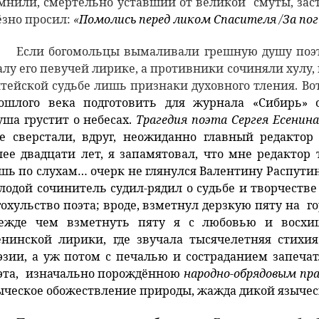
мнили, смертельно уставший от великой смуты, заст
ёзно просил:
«
Помолись перед ликом Спасителя
/
За по
Если богомольцы вымаливали грешную душу поэт
алу его певучей лирике, а противники сочиняли хулу,
тейской судьбе лишь признаки духовного тления. Вот
ошлого века подготовить для журнала «Сибирь» 
уша грустит о небесах.
Трагедия поэта Сергея Есенина
е сверстали, вдруг, неожиданно главный редактор
лее двадцати лет, я запамятовал, что мне редактор 
шь по слухам… очерк не глянулся Валентину Распутин
лодой сочинитель судил-рядил о судьбе и творчестве
гохульство поэта; вроде, взметнул дерзкую пяту на го
ежде чем взметнуть пяту я с любовью и восхи
енинской лирики, где звучала тысячелетняя стихия
эзии, а уж потом с печалью и состраданием запеча
эта, изначально порождённою
народно-обрядовым пр
ыческое обожествление природы, жажда дикой язычес