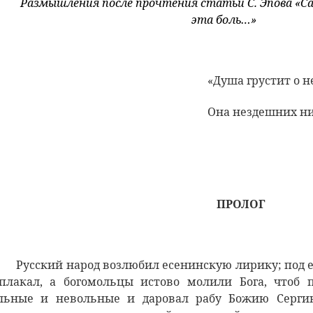
Размышления после прочтения статьи С. Эпова
«Са
эта боль…»
«Душа грустит о н
Она нездешних ни
ПРОЛОГ
Русский народ возлюбил есенинскую лирику; под 
плакал, а богомольцы истово молили Бога, чтоб 
льные и невольные и даровал рабу Божию Сергию