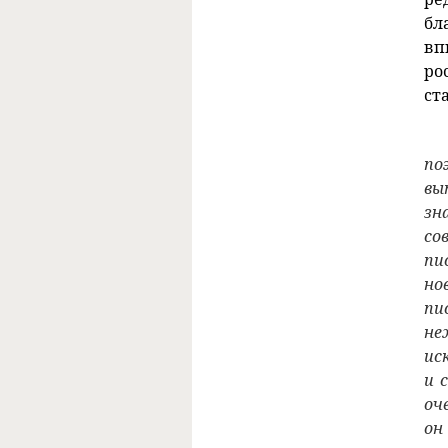
бл
вп
ро
ст
по
вы
зн
со
пи
но
пи
не
ис
и 
оч
он