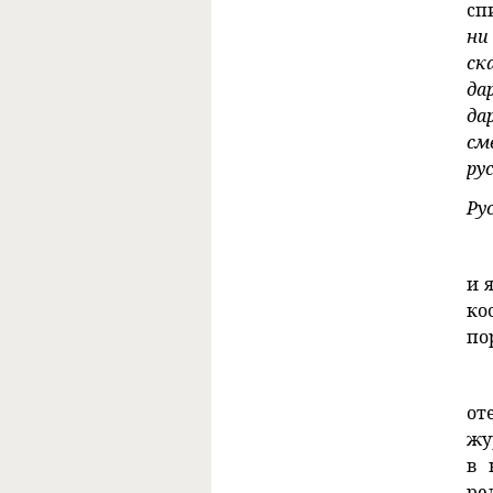
сп
ни
ск
да
да
см
ру
Ру
и 
ко
по
от
жу
в 
ре