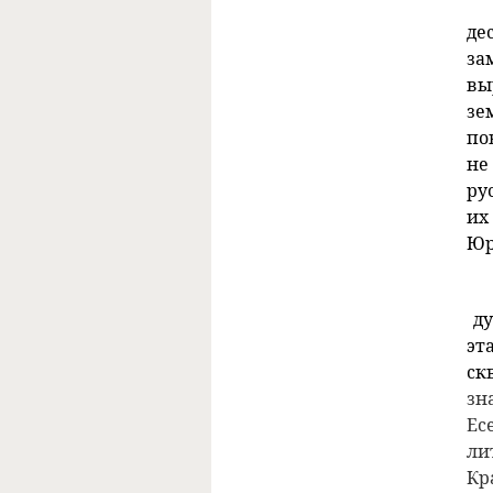
де
за
вы
зе
по
не
ру
их
Юр
ду
эт
ск
зн
Ес
ли
Кр