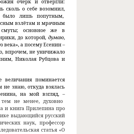
ожия очерк и отвергли:
шь сколь о себе возомнил,
 было лишь попутным,
есным взлётам и мрачным
 смуты; основное же в
ирики, до которой
, думаю
,
 века», а посему Есенин –
то, впрочем, не уничижало
мним, Николая Рубцова и
е величания поминается
м не знаю, откуда взялась
енина, на мой взгляд, –
 тем не менее, духовно
на и книга Прилепина про
тике выдающийся русский
ических наук, профессор
ледовательская статья «О