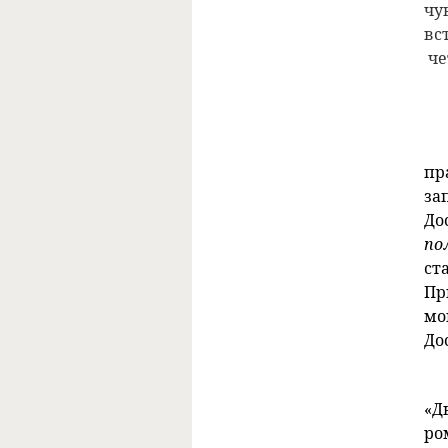
чу
вс
че
пр
за
До
по
ст
Пр
мо
До
«Д
ро