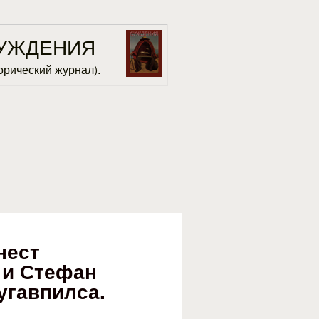
УЖДЕНИЯ
орический журнал).
нест
 и Стефан
угавпилса.