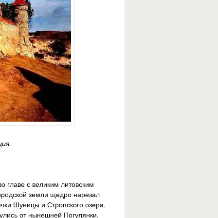
ция.
во главе с великим литовским
городской земли щедро нарезал
ечки Шуницы и Стропского озера.
нулись от нынешней Погулянки,