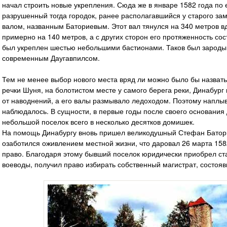
начал строить новые укрепления. Сюда же в январе 1582 года по
разрушенный тогда городок, ранее располагавшийся у старого за
валом, названным Баториевым. Этот вал тянулся на 340 метров вд
примерно на 140 метров, а с других сторон его протяженность со
был укреплен шестью небольшими бастионами. Таков был зародыш
современным Даугавпилсом.
Тем не менее выбор нового места вряд ли можно было бы назвать
речки Шуня, на болотистом месте у самого берега реки, Динабург
от наводнений, а его валы размывало ледоходом. Поэтому наплыв
наблюдалось. В сущности, в первые годы после своего основания
небольшой поселок всего в несколько десятков домишек.
На помощь Динабургу вновь пришел великодушный Стефан Баторий
озаботился оживлением местной жизни, что даровал 26 марта 158
право. Благодаря этому бывший поселок юридически приобрел ста
воеводы, получил право избирать собственный магистрат, состояв