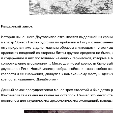
Рыцарский замок
История нынешнего Даугавпилса открывается выдержкой из хрони
магистр Эрнест Растенбургский по прибытии в Ригу и ознакомлени
ему придется иметь дело главным образом с литовцами, участивш
орденских владений со стороны Литвы другого средства не было, 
и содержание в них постоянных немецких гарнизонов, которые в 
сопротивление вторжениям… Место для новой крепости было выбр
двухстах от Риги. Новый магистр собрал войско и, взяв с собою вс
крепости и ее снабжения, двинулся к намеченному месту и здесь 
крепость, названную Динабургом».
Данный замок просуществовал менее трех столетий и был дотла р
Фактически там камня на камне не осталось. Сейчас это место с
полигоном для студенческих археологических экспедиций, наведы