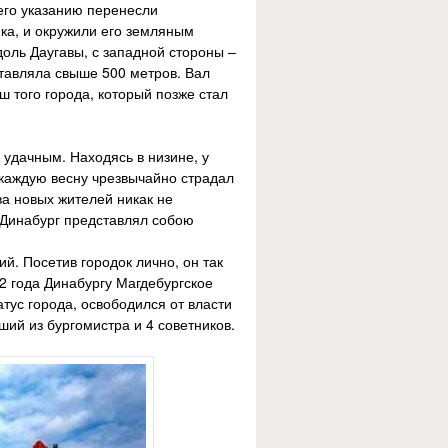
 его указанию перенесли
мка, и окружили его земляным
оль Даугавы, с западной стороны –
ставляла свыше 500 метров. Вал
 того города, который позже стал
 удачным. Находясь в низине, у
 каждую весну чрезвычайно страдал
а новых жителей никак не
 Динабург представлял собою
. Посетив городок лично, он так
2 года Динабургу Магдебургское
тус города, освободился от власти
ший из бургомистра и 4 советников.