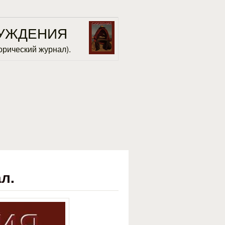
УЖДЕНИЯ
орический журнал).
л.