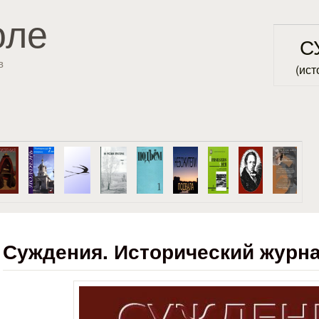
Перейти к основному
оле
содержанию
С
в
(ист
Суждения. Исторический журна