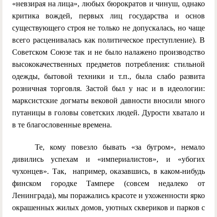
«невзирая на лица», любых бюрократов и чинуш, однако
критика вождей, первых лиц государства и основ
существующего строя не только не допускалась, но чаще
всего расценивалась как политическое преступление). В
Советском Союзе так и не было налажено производство
высококачественных предметов потребления: стильной
одежды, бытовой техники и т.п., была слабо развита
розничная торговля. Застой был у нас и в идеологии:
марксистские догматы вековой давности вносили много
путаницы в головы советских людей. Дурости хватало и
в те благословенные времена.
Те, кому повезло бывать «за бугром», немало
дивились успехам и «империалистов», и «убогих
чухонцев». Так, например, оказавшись, в каком-нибудь
финском городке Тампере (совсем недалеко от
Ленинграда), мы поражались красоте и ухоженности ярко
окрашенных жилых домов, уютных сквериков и парков с