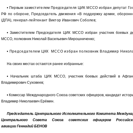
• Первым заместителем Председателя ЦИК МССО избран депутат Гос
РФ по обороне, Председатель движения «В поддержку армии, оборон
(ДПА), генерал-лейтенант Виктор Иванович Соболев;
• Заместителем Председателя ЦИК МССО избран участник боевых де
МССО, полковник Николай Васильевич Мирошниченко;
• Председателем ЦКК МССО избран полковник Владимир Никола
На своих местах остаются ранее избранные:
• Начальник штаба ЦИК МССО, участник боевых действий в Афгани
Владимирович Суховеев;
• Комиссар Международного Союза советских офицеров, кандидат истор
Владимир Николаевич Ерёмин.
Председатель Центрального Исполнительного Комитета
Междуна
Центрального
Совета Союза советских офицеров Россий
авиации
Геннадий БЕНОВ