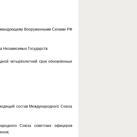
окомандующему Вооруженными Силами РФ
а Независимых Государств.
едной четырёхлетний срок обновлённые
водящий состав Международного Союза
народного Союза советских офицеров
енов;