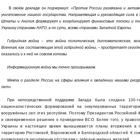
В своём докладе он подчеркнул:
«Против России развязана и актив
уничтожение нашего государства. Направляющая и руководящая сила в
Штаты и Англия формируют и координируют финансовые потоки и пос
Украину странами НАТО, а по сути, всеми странами Западной Европы.
Гибридная война – это война политическая, дипломатическая, экон
Военная, как составляющая этой гибридной войны, – приобретает сегод
оказались и к ней не совсем готовы.
Информационную войну мы точно проигрываем.
Мечта о разделе России на сферы влияния и овладении нашими ресу
лет».
При непосредственной поддержке Зап
ада была создана 130-ты
националистических формирований на оккупированных террито
вооружённых сил этих республик. Поэтому Президентом Российской
и своевременное решение о проведении ВСО. Более того, у правого
Украины в настоящее время вынашиваются планы вторжения в п
территорию Ростовской, Воронежской и Белгородской областей. К с
подвергаются регулярным обстрелам с гибелью мирных жителей.