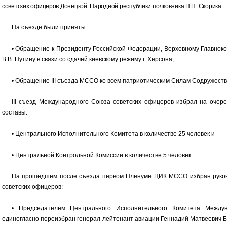
советских офицеров Донецкой Народной республики полковника Н.П. Скорика.
На съезде были приняты:
• Обращение к Президенту Российской Федерации, Верховному Главн
В.В. Путину в связи со сдачей киевскому режиму г. Херсона;
• Обращение III съезда МССО ко всем патриотическим Силам Содружеств
III съезд Международного Союза советских офицеров избрал на очер
составы:
• Центрального Исполнительного Комитета в количестве 25 человек и
• Центральной Контрольной Комиссии в количестве 5 человек.
На прошедшем после съезда первом Пленуме ЦИК МССО избран руко
советских офицеров:
• Председателем Центрального Исполнительного Комитета Между
единогласно переизбран генерал-лейтенант авиации Геннадий Матвеевич Б