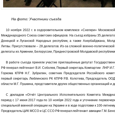
На фото: Участники съезда
10 ноября 2022 г. в оздоровительном комплексе «Снегири» Московской
Международного Союза советских офицеров. На съезд избраны 35 делегато
Донецкой и Луганской Народных республик, а также Азербайджана, Молд
Литвы. Присутствовали – 28 делегатов. Из-за сложной военно-политической
делегаты из Армении, Белоруссии, Приднестровской Молдавской республики,
В работе съезда приняли участие приглашённые депутат Государствен
РФ генерал-лейтенант В.И. Соболев, Первый секретарь Компартии ЛНР И.Г.
Горкома КПРФ Н.Г. Зубрилин, советник Председателя Российского комит
первый секретарь Люблинского РК КПРФ Р.В. Колотева, Председатель ОО
области М.Г. Пушкина, представители других общественных организаций и 
С докладом «Отчёт Центрального Исполнительного Комитета Междуна
период с 17 июня 2017 года по 10 ноября 2022 года и уточнение первооч
специальной военной операции на Украине и в ходе подготовки к 100-летне
Председатель ЦИК МССО и ЦС ССО РФ генерал-лейтенант авиации Г.М. Бено