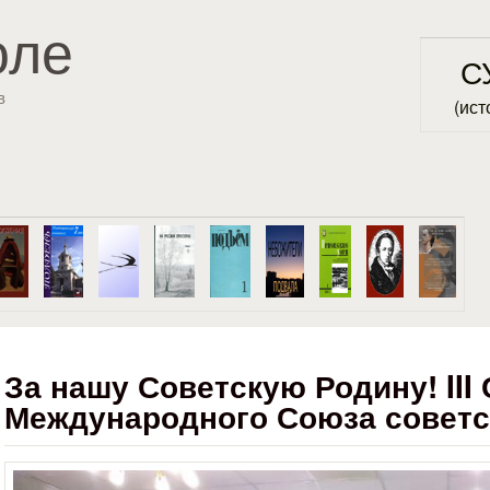
Перейти к основному
оле
содержанию
С
в
(ист
За нашу Советскую Родину! III
Международного Союза совет