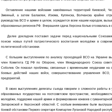
Оставление нашими войсками завоёванных территорий Киевской, Чер
Змеиный, а затем Балаклеи, Изюма, Купянска, Волчанска крайне отр
руководства ВСО и армии в целом, осуждается всем нашим народом, вызы
образованных регионов РФ. Вчерашняя сдача Херсона болью отозвалась в с
Далее докладчик поставил задачи перед национальными Союзами
поиске новых путей патриотического воспитания молодёжи в соврем
политической обстановки.
С большим выступлением по анализу проходящей ВСО на Украине выс
член Комитета ГД РФ по Обороне, член Международного Союза советс
Соболев. Он показал проблемы, связанные с временными неудачами на 
боевых действий наших войск, совершенствованию управления ВСО,
предприятий.
В своих выступлениях делегаты съезда говорили о сложности работы в
образованных государствах на постсоветском п
ространстве, необходимост
молодёжи, поддержке нашей армии и формировании конвоев с гуманитарно
Запорожской и Херсонской областей. С особым вниманием были выслуша
боевой обстановки Первого секретаря Компартии Луганской Народной респуб