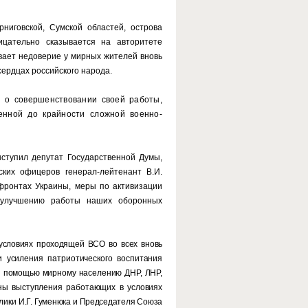
ниговской, Сумской областей, острова
ицательно сказывается на авторитете
вает недоверие у мирных жителей вновь
ердцах российского народа.
 о совершенствовании своей работы,
енной до крайности сложной военно-
тупил депутат Государственной Думы,
ких офицеров генерал-лейтенант В.И.
фронтах Украины, меры по активизации
 улучшению работы наших оборонных
 условиях проходящей ВСО во всех вновь
и усиления патриотического воспитания
й помощью мирному населению ДНР, ЛНР,
ны выступления работающих в условиях
лики
И.Г. Гуменюка и Председателя Союза