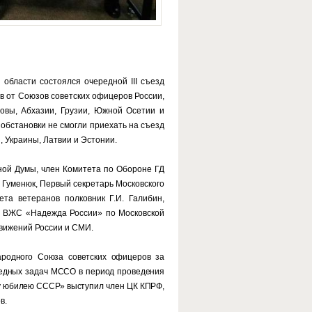
 области состоялся очередной III съезд
в от Союзов советских офицеров России,
овы, Абхазии, Грузии, Южной Осетии и
 обстановки не смогли приехать на съезд
 Украины, Латвии и Эстонии.
ной Думы, член Комитета по Обороне ГД
 Гуменюк, Первый секретарь Московского
ета ветеранов полковник Г.И. Галибин,
Д ВЖС «Надежда России» по Московской
движений России и СМИ.
родного Союза советских офицеров за
ередных задач МССО в период проведения
му юбилею СССР» выступил член ЦК КПРФ,
в.