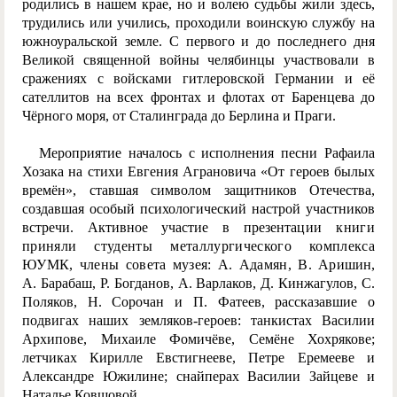
родились в нашем крае, но и волею судьбы жили здесь,
трудились или учились, проходили воинскую службу на
южноуральской земле. С первого и до последнего дня
Великой священной войны челябинцы участвовали в
сражениях с войсками гитлеровской Германии и её
сателлитов на всех фронтах и флотах от Баренцева до
Чёрного моря, от Сталинграда до Берлина и Праги.
Мероприятие началось с исполнения песни Рафаила
Хозака на стихи Евгения Аграновича «От героев былых
времён», ставшая символом защитников Отечества,
создавшая особый психологический настрой участников
встречи. Активное участие в презен
тации книги
приняли студенты металлургического комплекса
ЮУМК, члены совета музея: А. Адамян, В. Ари
шин,
А. Барабаш, Р. Богданов, А. Варлаков, Д. Кинжагулов, С.
Поляков, Н. Сорочан и П. Фатеев, рассказавшие о
подвигах наших земляков-героев: танкистах Василии
Архипове, Михаиле Фомичёве, Cемёне Хохрякове;
летчиках Кирилле Евстигнееве, Петре Еремееве и
Александре Южилине; снайперах Василии Зайцеве и
Наталье Ковшовой.