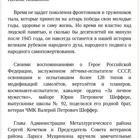
Время не щадит поколения фронтовиков и тружеников
тыла, которые принесли на алтарь победы свои молодые
годы, здоровье и саму жизнь. Но время не властно над
людской памятью, и сколько бы десятилетий ни минуло
после 1945 года, он навсегда останется в нашей истории
великим рубежом народного духа, народного подвига и
народного самопожертвования.
Своими воспоминаниями о Герое Российской
Федерации, заслуженном лётчике-испытателе СССР,
освоившим и испытавшим более 128 типов и
модификаций самолётов, вертолётов и планеров,
космонавте-испытателе, кавалере ордена «За личное
мужество», майоре Юрии Петровиче Шеффере,
выпускнике школы № 92, поделился его родной брат,
ветеран ЧМК Валерий Петрович Шеффер.
Глава Администрации Металлургического района
Сергей Кочетков и Председатель Совета ветеранов
района Лариса Мущинкина вручили замечательные