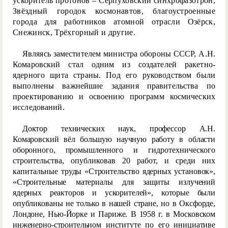
ускоритель протонов – Серпуховский синхрофазотрон,
Звёздный городок космонавтов, благоустроенные
города для работников атомной отрасли Озёрск,
Снежинск, Трёхгорный и другие.
Являясь заместителем министра обороны СССР, А.Н.
Комаровский стал одним из создателей ракетно-
ядерного щита страны. Под его руководством были
выполнены важнейшие задания правительства по
проектированию и освоению программ космических
исследований.
Доктор технических наук, профессор А.Н.
Комаровский вёл большую научную работу в области
оборонного, промышл
енного и гидротехнического
строительства, опубликовав 20 работ, и среди них
капитальные т
руды «Строительство ядерных установок»,
«Строительные материалы для защиты излучений
ядерных реакторов и ускорителей», которые были
опубликованы не только в нашей стране, но в Оксфорде,
Лондоне, Нью-Йорке и Париже. В 1958 г. в Московском
инженерно-строительном институте по его инициативе