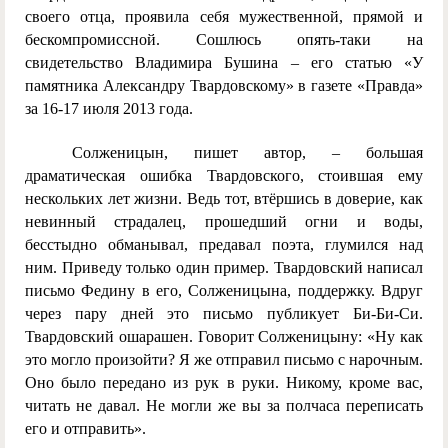
своего отца, проявила себя мужественной, прямой и
бескомпромиссной. Сошлюсь опять-таки на
свидетельство Владимира Бушина – его статью «У
памятника Александру Твардовскому» в газете «Правда»
за 16-17 июля 2013 года.
Солженицын, пишет автор, – большая
драматическая ошибка Твардовского, стоившая ему
нескольких лет жизни. Ведь тот, втёршись в доверие, как
невинный страдалец, прошедший огни и воды,
бесстыдно обманывал, предавал поэта, глумился над
ним. Приведу только один пример. Твардовский написал
письмо Федину в его, Солженицына, поддержку. Вдруг
через пару дней это письмо публикует Би-Би-Си.
Твардовский ошарашен. Говорит Солженицыну: «Ну как
это могло произойти? Я же отправил письмо с нарочным.
Оно было передано из рук в руки. Никому, кроме вас,
читать не давал. Не могли же вы за полчаса переписать
его и отправить».