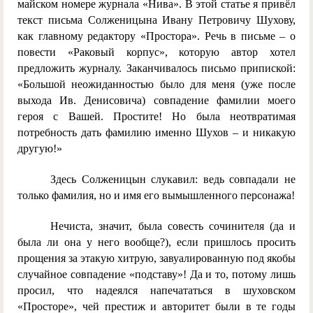
майском номере журнала «Нива». В этой статье я привёл
текст письма Солженицына Ивану Петровичу Шухову,
как главному редактору «Простора». Речь в письме – о
повести «Раковый корпус», которую автор хотел
предложить журналу. Заканчивалось письмо припиской:
«Большой неожиданностью было для меня (уже после
выхода Ив. Денисовича) совпадение фамилии моего
героя с Вашей. Простите! Но была неотвратимая
потребность дать фамилию именно Шухов – и никакую
другую!»
Здесь Солженицын слукавил: ведь совпадали не
только фамилия, но и имя его вымышленного персонажа!
Нечиста, значит, была совесть сочинителя (да и
была ли она у него вообще?), если пришлось просить
прощения за этакую хитрую, завуалированную под якобы
случайное совпадение «подставу»! Да и то, потому лишь
просил, что надеялся напечататься в шуховском
«Просторе», чей престиж и авторитет были в те годы