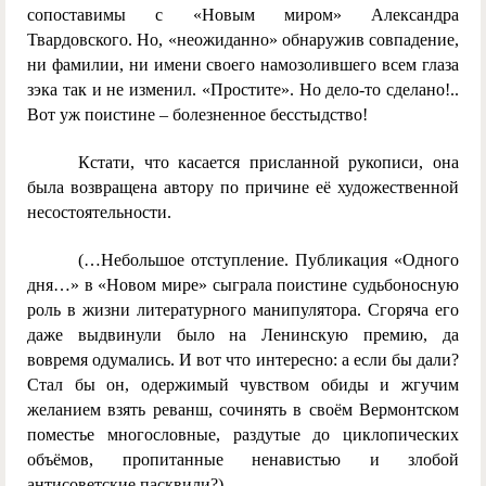
сопоставимы с «Новым миром» Александра
Твардовского. Но, «неожиданно» обнаружив совпадение,
ни фамилии, ни имени своего намозолившего всем глаза
зэка так и не изменил. «Простите». Но дело-то сделано!..
Вот уж поистине – болезненное бесстыдство!
Кстати, что касается присланной рукописи, она
была возвращена автору по причине её художественной
несостоятельности.
(…Небольшое отступление. Публикация «Одного
дня…» в «Новом мире» сыграла поистине судьбоносную
роль в жизни литературного манипулятора. Сгоряча его
даже выдвинули было на Ленинскую премию, да
вовремя одумались. И вот что интересно: а если бы дали?
Стал бы он, одержимый чувством обиды и жгучим
желанием взять реванш, сочинять в своём Вермонтском
поместье многословные, раздутые до циклопических
объёмов, пропитанные ненавистью и злобой
антисоветские пасквили?)