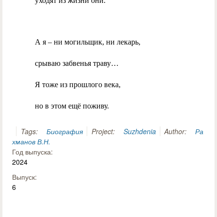
уходят из жизни они.
А я – ни могильщик, ни лекарь,
срываю забвенья траву…
Я тоже из прошлого века,
но в этом ещё поживу.
Tags:
Биография
Project:
Suzhdenia
Author:
Ра
хманов В.Н.
Год выпуска:
2024
Выпуск:
6