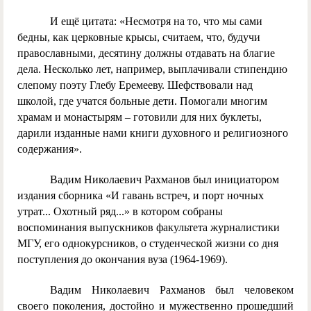
И ещё цитата: «Несмотря на то, что мы сами
бедны, как церковные крысы, считаем, что, будучи
православными, десятину должны отдавать на благие
дела. Несколько лет, например, выплачивали стипендию
слепому поэту Глебу Еремееву. Шефствовали над
школой, где учатся больные дети. Помогали многим
храмам и монастырям – готовили для них буклеты,
дарили изданные нами книги духовного и религиозного
содержания».
Вадим Николаевич Рахманов был инициатором
издания сборника «И гавань встреч, и порт ночных
утрат... Охотный ряд...» в котором собраны
воспоминания выпускников факультета журналистики
МГУ, его однокурсников, о студенческой жизни со дня
поступления до окончания вуза (1964-1969).
Вадим Николаевич Рахманов был человеком
своего поколения, достойно и мужественно прошедший