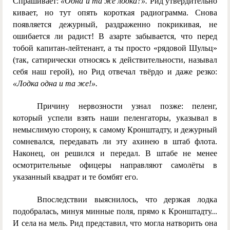
Спрашивает:
«Одна и та же лодка?».
Рид утвердительно
кивает, но тут опять короткая радиограмма. Снова
появляется дежурный, раздраженно покрикивая, не
ошибается ли радист! В азарте забывается, что перед
тобой капитан-лейтенант, а ты просто «рядовой Шульц»
(так, сатирически относясь к действительности, называл
себя наш герой), но Рид отвечал твёрдо и даже резко:
«Лодка одна и та же!».
Причину нервозности узнал позже: пеленг,
который успели взять наши пеленгаторы, указывал в
немыслимую сторону, к самому Кронштадту, и дежурный
сомневался, передавать ли эту ахинею в штаб флота.
Наконец, он решился и передал. В штабе не менее
осмотрительные офицеры направляют самолёты в
указанный квадрат и те бомбят его.
Впоследствии выяснилось, что дерзкая лодка
подобралась, минуя минные поля, прямо к Кронштадту...
И села на мель. Рид представил, что могла натворить она