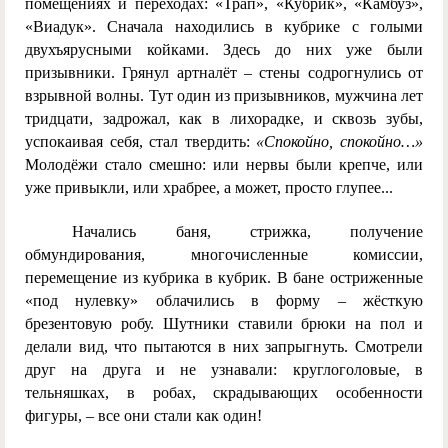
помещениях и переходах: «Трап», «Кубрик», «Камбуз»,
«Виадук». Сначала находились в кубрике с голыми
двухъярусными койками. Здесь до них уже были
призывники. Грянул артналёт – стены содрогнулись от
взрывной волны. Тут один из призывников, мужчина лет
тридцати, задрожал, как в лихорадке, и сквозь зубы,
успокаивая себя, стал твердить:
«Спокойно, спокойно…»
Молодёжи стало смешно: или нервы были крепче, или
уже привыкли, или храбрее, а может, просто глупее...
Начались баня, стрижка, получение
обмундирования, многочисленные комиссии,
перемещение из кубрика в кубрик. В бане остриженные
«под нулевку» облачились в форму – жёсткую
брезентовую робу. Шутники ставили брюки на пол и
делали вид, что пытаются в них запрыгнуть. Смотрели
друг на друга и не узнавали: круглоголовые, в
тельняшках, в робах, скрадывающих особенности
фигуры, – все они стали как один!