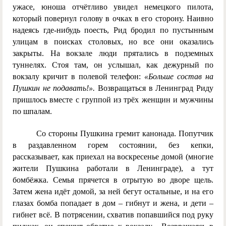
ужасе, юноша отчётливо увидел немецкого пилота,
который повернул голову в очках в его сторону. Наивно
надеясь где-нибудь поесть, Рид бродил по пустынным
улицам в поисках столовых, но все они оказались
закрыты. На вокзале люди прятались в подземных
туннелях. Стоя там, он услышал, как дежурный по
вокзалу кричит в полевой телефон:
«Больше состав на
Пушкин не подавать!».
Возвращаться в Ленинград Риду
пришлось вместе с группой из трёх женщин и мужчины
по шпалам.
Со стороны Пушкина гремит канонада. Попутчик
в раздавленном горем состоянии, без кепки,
рассказывает, как приехал на воскресенье домой (многие
жители Пушкина работали в Ленинграде), а тут
бомбёжка. Семья прячется в отрытую во дворе щель.
Затем жена идёт домой, за ней бегут остальные, и на его
глазах бомба попадает в дом – гибнут и жена, и дети –
гибнет всё. В потрясении, схватив попавшийся под руку