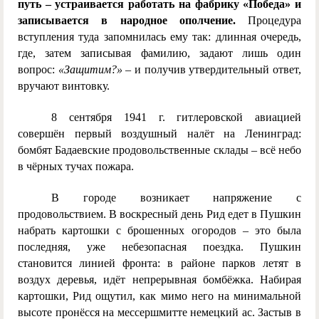
путь – устраивается работать на фабрику «Победа» и
записывается в народное ополчение.
Процедура
вступления туда запомнилась ему так: длинная очередь,
где, затем записывая фамилию, задают лишь один
вопрос:
«Защитим?»
– и получив утвердительный ответ,
вручают винтовку.
8 сентября 1941 г. гитлеровской авиацией
совершён первый воздушный налёт на Ленинград:
бомбят Бадаевские продовольственные склады – всё небо
в чёрных тучах пожара.
В городе возникает напряжение с
продовольствием. В воскресный день Рид едет в Пушкин
набрать картошки с брошенных огородов – это была
последняя, уже небезопасная поездка. Пушкин
становится линией фронта: в районе парков летят в
воздух деревья, идёт непрерывная бомбёжка. Набирая
картошки, Рид ощутил, как мимо него на минимальной
высоте пронёсся на мессершмитте немецкий ас. Застыв в