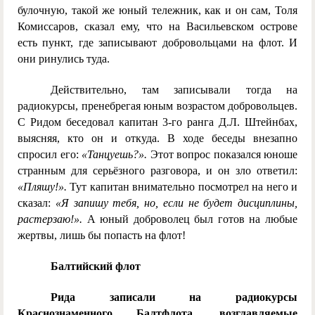
булочную, такой же юный тележник, как и он сам, Толя
Комиссаров, сказал ему, что на Васильевском острове
есть пункт, где записывают добровольцами на флот. И
они ринулись туда.
Действительно, там записывали тогда на
радиокурсы, пренебрегая юным возрастом добровольцев.
С Ридом беседовал капитан 3-го ранга Д.Л. Штейнбах,
выясняя, кто он и откуда. В ходе беседы внезапно
спросил его:
«Танцуешь?».
Этот вопрос показался юноше
странным для серьёзного разговора, и он зло ответил:
«Пляшу!».
Тут капитан внимательно посмотрел на него и
сказал:
«Я запишу тебя, но, если не будет дисциплины,
растерзаю!».
А юный доброволец был готов на любые
жертвы, лишь бы попасть на флот!
Балтийский флот
Рида записали на радиокурсы
Краснознаменного Балтфлота, возглавляемые