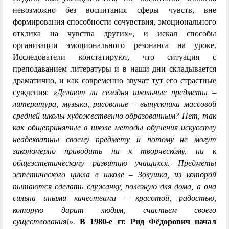
невозможно без воспитания сферы чувств, вне
формирования способности сочувствия, эмоционального
отклика на чувства других», и искал способы
организации эмоционального резонанса на уроке.
Исследователи констатируют, что ситуация с
преподаванием литературы и в наши дни складывается
драматично, и как современно звучат тут его страстные
суждения:
«Делают ли сегодня школьные предметы –
литература, музыка, рисование – выпускника массовой
средней школы художественно образованным? Нет, так
как общепринятые в школе методы обучения искусству
неадекватны своему предмету и потому не могут
закономерно приводить ни к творческому, ни к
общеэстетическому развитию учащихся. Предметы
эстетического цикла в школе – Золушка, из которой
пытаются сделать служанку, полезную для дома, а она
сильна иными качествами – красотой, радостью,
которую дарит людям, счастьем своего
существования!».
В 1980-е гг. Рид Фёдорович начал