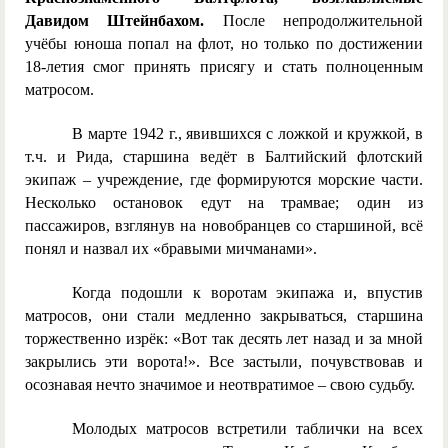
Давидом Штейнбахом.
После непродолжительной
учёбы юноша попал на флот, но только по достижении
18-летия смог принять присягу и стать полноценным
матросом.
В марте 1942 г., явившихся с ложкой и кружкой, в
т.ч. и Рида, старшина ведёт в Балтийский флотский
экипаж – учреждение, где формируются морские части.
Несколько остановок едут на трамвае; один из
пассажиров, взглянув на новобранцев со старшиной, всё
понял и назвал их «бравыми мичманами».
Когда подошли к воротам экипажа и, впустив
матросов, они стали медленно закрываться, старшина
торжественно изрёк: «Вот так десять лет назад и за мной
закрылись эти ворота!». Все застыли, почувствовав и
осознавая нечто значимое и неотвратимое – свою судьбу.
Молодых матросов встретили таблички на всех