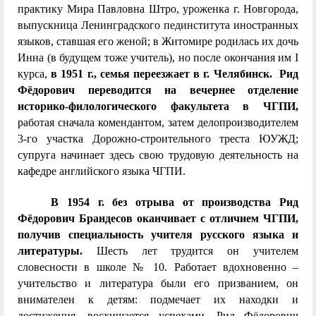
практику Мира Павловна Штро, уроженка г. Новгорода,
выпускница Ленинградского пединститута иностранных
языков, ставшая его женой; в Житомире родилась их дочь
Инна (в будущем тоже учитель), но после окончания им I
курса,
в 1951 г., семья переезжает в г. Челябинск. Рид
Фёдорович переводится на вечернее отделение
историко-филологического факультета в ЧГПИ,
работая сначала комендантом, затем делопроизводителем
3-го участка Дорожно-строительного треста ЮУЖД;
супруга начинает здесь свою трудовую деятельность на
кафедре английского языка ЧГПИ.
В 1954 г. без отрыва от производства Рид
Фёдорович Брандесов оканчивает с отличием ЧГПИ,
получив специальность учителя русского языка и
литературы.
Шесть лет трудится он учителем
словесности в школе № 10. Работает вдохновенно –
учительство и литература были его призванием, он
внимателен к детям: подмечает их находки и
достижения, восхищается успехами. Рид Фёдорович