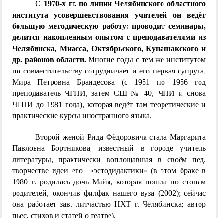
С 1970-х гг. по линии Челябинского областного
института усовершенствования учителей он ведёт
большую методическую работу: проводит семинары,
делится накопленным опытом с преподавателями из
Челябинска, Миасса, Октябрьского, Кунашакского и
др. районов области.
Многие годы с тем же институтом
по совместительству сотрудничает и его первая супруга,
Мира Петровна Брандесова (с 1951 по 1956 год
преподаватель ЧГПИ, затем СШ № 40, ЧПИ и снова
ЧГПИ до 1981 года), которая ведёт там теоретические и
практические курсы иностранного языка.
Второй женой Рида Фёдоровича стала Маргарита
Павловна Бортникова, известный в городе учитель
литературы, практически воплощавшая в своём пед.
творчестве идеи его «эстодидактики» (в этом браке в
1980 г. родилась дочь Майя, которая пошла по стопам
родителей, окончив филфак нашего вуза (2002); сейчас
она работает зав. литчастью НХТ г. Челябинска; автор
пьес, стихов и статей о театре).