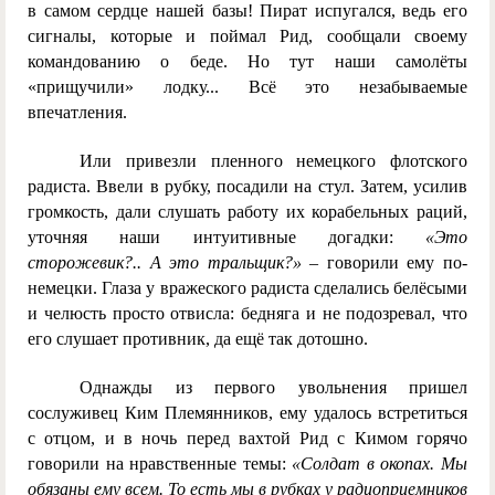
в самом сердце нашей базы! Пират испугался, ведь его
сигналы, которые и поймал Рид, сообщали своему
командованию о беде. Но тут наши самолёты
«прищучили» лодку... Всё это незабываемые
впечатления.
Или привезли пленного немецкого флотского
радиста. Ввели в рубку, посадили на стул. Затем, усилив
громкость, дали слушать работу их корабельных раций,
уточняя наши интуитивные догадки:
«Это
сторожевик?.. А это тральщик?»
– говорили ему по-
немецки. Глаза у вражеского радиста сделались белёсыми
и челюсть просто отвисла: бедняга и не подозревал, что
его слушает противник, да ещё так дотошно.
Однажды из первого увольнения пришел
сослуживец Ким Племянников, ему удалось встретиться
с отцом, и в ночь перед вахтой Рид с Кимом горячо
говорили на нравственные темы:
«Солдат в окопах. Мы
обязаны ему всем. То есть мы в рубках у радиоприемников