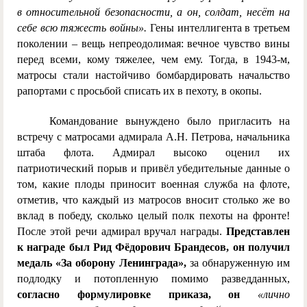
в относительной безопасности, а он, солдат, несёт на
себе всю тяжесть войны».
Гены интеллигента в третьем
поколении – вещь непреодолимая: вечное чувство вины
перед всеми, кому тяжелее, чем ему. Тогда, в 1943-м,
матросы стали настойчиво бомбардировать начальство
рапортами с просьбой списать их в пехоту, в окопы.
Командование вынуждено было пригласить на
встречу с матросами адмирала А.Н. Петрова, начальника
штаба флота. Адмирал высоко оценил их
патриотический порыв и привёл убедительные данные о
том, какие плоды приносит военная служба на флоте,
отметив, что каждый из матросов вносит столько же во
вклад в победу, сколько целый полк пехоты на фронте!
После этой речи адмирал вручал награды.
Представлен
к награде был Рид Фёдорович Брандесов, он получил
медаль «За оборону Ленинграда»,
за обнаруженную им
подлодку и потопленную помимо разведданных,
согласно формулировке приказа, он
«лично