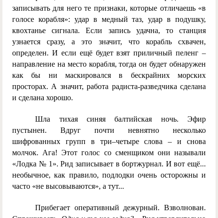
записывать для него те признаки, которые отличаешь «в
голосе корабля»: удар в медный таз, удар в подушку,
квохтанье сигнала. Если запись удачна, то станция
узнается сразу, а это значит, что корабль схвачен,
определен. И если ещё будет взят приличный пеленг –
направление на место корабля, тогда он будет обнаружен
как бы ни маскировался в бескрайних морских
просторах. А значит, работа радиста-разведчика сделана
и сделана хорошо.
Шла тихая синяя балтийская ночь. Эфир
пустынен. Вдруг почти невнятно несколько
шифрованных групп в три–четыре слова – и снова
молчок. Ага! Этот голос со сменщиком они называли
«Лодка № 1». Рид записывает в бортжурнал. И вот ещё...
необычное, как правило, подлодки очень осторожны и
часто «не высовываются», а тут...
Прибегает оперативный дежурный. Взволнован.