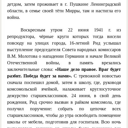
детдом, затем проживает в г. Пушкине Ленинградской
области, в семье своей тёти Мирры, там и настигла его
война.
Воскресным утром 22 июня 1941 г. из
репродуктора, чёрные круги которых тогда висели
повсюду на улицах города, 16-летний Рид услышал
выступление председателя Совета народных комиссаров
В.М. Молотова о нападении Германии и начале Великой
Отечественной войны, в память врезались
заключительные слова:
«Наше дело правое. Враг будет
разбит. Победа будет за нами»
.
С тревожной новостью
сначала поспешил домой, затем в школу, где, руководя
комсомольской ячейкой, налаживает круглосуточное
дежурство старшеклассников. 24 июня, в свой день
рождения, Рид срочно вызван в райком комсомола, где
получил поручение: собрать по цепочке всех
старшеклассников, чтобы до утра освободить помещение
школы от мебели, подготовив для госпиталя. Всю ночь