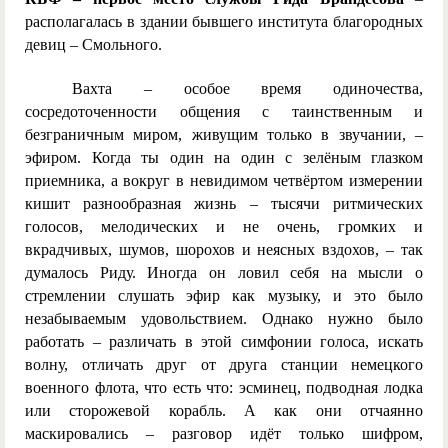
располагалась в здании бывшего института благородных
девиц – Смольного.
Вахта – особое время одиночества,
сосредоточенности общения с таинственным и
безграничным миром, живущим только в звучании, –
эфиром. Когда ты один на один с зелёным глазком
приемника, а вокруг в невидимом четвёртом измерении
кишит разнообразная жизнь – тысячи ритмических
голосов, мелодических и не очень, громких и
вкрадчивых, шумов, шорохов и неясных вздохов, – так
думалось Риду. Иногда он ловил себя на мысли о
стремлении слушать эфир как музыку, и это было
незабываемым удовольствием. Однако нужно было
работать – различать в этой симфонии голоса, искать
волну, отличать друг от друга станции немецкого
военного флота, что есть что: эсминец, подводная лодка
или сторожевой корабль. А как они отчаянно
маскировались – разговор идёт только шифром,