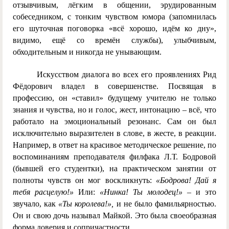
отзывчивым, лёгким в общении, эрудированным
собеседником, с тонким чувством юмора (запомнилась
его шуточная поговорка «всё хорошо, идём ко дну»,
видимо, ещё со времён службы), улыбчивым,
обходительным и никогда не унывающим.
Искусством диалога во всех его проявлениях Рид
Фёдорович владел в совершенстве. Посвящая в
профессию, он «ставил» будущему учителю не только
знания и чувства, но и голос, жест, интонацию – всё, что
работало на эмоциональный резонанс. Сам он был
исключительно выразителен в слове, в жесте, в реакции.
Например, в ответ на красивое методическое решение, по
воспоминаниям преподавателя филфака Л.Т. Бодровой
(бывшей его студентки), на практическом занятии от
полноты чувств он мог воскликнуть:
«Бодрова! Дай я
тебя расцелую!»
Или:
«Нинка! Ты молодец!»
– и это
звучало, как
«Ты королева!»,
и не было фамильярностью.
Он и свою дочь называл Майкой. Это была своеобразная
форма доверия и сопричастности.