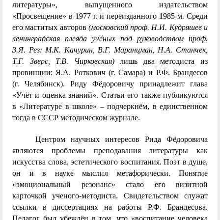
литературы», выпущенного издательством
«Просвещение» в 1977 г. и переизданного 1985-м. Среди
его маститых авторов
(московский проф. Н.И. Кудряшев и
ленинградская плеяда учёных под руководством проф.
З.Я. Рез: М.К. Качурин, В.Г. Маранцман, Н.А. Станчек,
Т.Г. Зверс, Т.В. Чирковская)
лишь два методиста из
провинции: Я.А. Роткович (г. Самара) и Р.Ф. Брандесов
(г. Челябинск). Риду Фёдоровичу принадлежит глава
«Учёт и оценка знаний». Статьи его также публикуются
в «Литературе в школе» – подчеркнём, в единственном
тогда в СССР методическом журнале.
Центром научных интересов Рида Фёдоровича
являются проблемы преподавания литературы как
искусства слова, эстетического воспитания. Поэт в душе,
он и в науке мыслил метафорически. Понятие
«эмоциональный резонанс» стало его визитной
карточкой ученого-методиста. Свидетельством служат
ссылки в диссертациях на работы Р.Ф. Брандесова.
Педагог был убеждён в том, что «воспитание человека