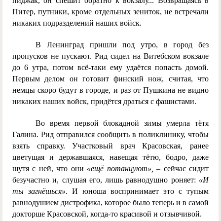
пиджак, он спешит обратно к вокзалу... Возвращаясь в
Питер, путники, кроме отдельных зениток, не встречали
никаких подразделений наших войск.
В Ленинград пришли под утро, в город без
пропусков не пускают. Рид сидел на Витебском вокзале
до 6 утра, потом всё-таки ему удаётся попасть домой.
Первым делом он готовит финский нож, считая, что
немцы скоро будут в городе, и раз от Пушкина не видно
никаких наших войск, придётся драться с фашистами.
Во время первой блокадной зимы умерла тётя
Галина. Рид отправился сообщить в поликлинику, чтобы
взять справку. Участковый врач Красовская, ранее
цветущая и державшаяся, навещая тётю, бодро, даже
шутя с ней, что они
«ещё потанцуют»,
– сейчас сидит
безучастно и, слушая его, лишь равнодушно роняет:
«И
ты загнёшься».
И юноша воспринимает это с тупым
равнодушием дистрофика, которое было теперь и в самой
докторше Красовской, когда-то красивой и отзывчивой.