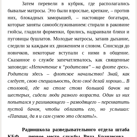
Затем перевели в кубрик, где располагались
бывалые матросы. Это были взрослые, крепкие, – против
них, блокадных заморышей, – настоящие богатыри,
которые заняты самообслуживанием: стирали в раковине
гюйсы, гладили форменки, брились, надраивали бляхи и
пуговицы бушлатов. Молодые матросы, затаив дыхание,
следили за каждым их движением и словом. Снисходя до
новичков, некоторые вступали с ними в общение.
Сказанное о службе запечатлевалось, как священные
заповеди:
«Непочтение к “родителям” – на флоте грех».
Родители здесь – флотское начальство! Знай, как
следует, свою специальность, дело своё делай хорошо... В
столовой, где на столе стоял большой бачок на
шестерых, сидели люди разного возраста. Один из них
попытался у разливающего – разводящего – перехватить
пустой бачок, чтобы облизать его, но услышал:
«Папаша, да я и сам сумею это сделать!».
Радиошкола разведывательного отдела штаба
КБФ – первое место службы Рида Брандесова
–