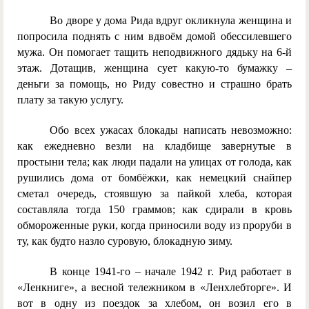
Во дворе у дома Рида вдруг окликнула женщина и
попросила поднять с ним вдвоём домой обессилевшего
мужа. Он помогает тащить неподвижного дядьку на 6-й
этаж. Дотащив, женщина сует какую-то бумажку –
деньги за помощь, но Риду совестно и страшно брать
плату за такую услугу.
Обо всех ужасах блокады написать невозможно:
как ежедневно везли на кладбище завернутые в
простыни тела; как люди падали на улицах от голода, как
рушились дома от бомбёжки, как немецкий снайпер
сметал очередь, стоявшую за пайкой хлеба, которая
составляла тогда 150 граммов; как сдирали в кровь
обмороженные руки, когда приносили воду из проруби в
ту, как будто назло суровую, блокадную зиму.
В конце 1941-го – начале 1942 г. Рид работает в
«Ленкниге», а весной тележником в «Ленхлебторге». И
вот в одну из поездок за хлебом, он возил его в