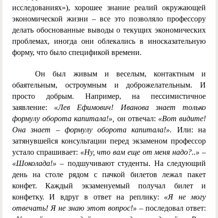
исследованиях»), хорошее знание реалий окружающей
экономической жизни – все это позволяло профессору
делать обоснованные выводы о текущих экономических
проблемах, иногда они облекались в иносказательную
форму, что было спецификой времени.
Он был живым и веселым, контактным и
обаятельным, остроумным и доброжелательным. И
просто добрым. Например, на пессимистичное
заявление:
«Лев Ефимович! Иванова знает только
формулу оборота капитала!»,
он отвечал:
«Вот видите!
Она
знает – формулу оборота капитала!».
Или: на
затянувшейся консультации перед экзаменом профессор
устало спрашивает:
«Ну, что вам еще от меня надо?..» –
«Шоколада!»
– подшучивают студенты. На следующий
день на столе рядом с пачкой билетов лежал пакет
конфет. Каждый экзаменуемый получал билет и
конфетку. И вдруг в ответ на реплику:
«Я не могу
отвечать! Я не знаю этот вопрос!»
– последовал ответ: