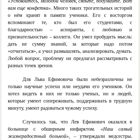
«Успокойтесь, молодой человек, сядьте, подумайте. Вот
вам еще конфетка».
Много таких трогательных историй
о нём хранят в памяти ученики. Его с восторгом
вспоминают те, кто был его студентами, с
благодарностью – аспиранты, с любовью и
признательностью – коллеги. Он умел пробудить мысль:
дать не сумму знаний, за которые надо потом
«отчитаться», а учил размышлять, анализировать, думать.
Любой вопрос, проблему он предлагал рассматривать с
разных точек зрения.
Для Льва Ефимовича были небезразличны не
только научные успехи или неудачи его учеников. Он
хотел видеть в них не только ученых, но и людей,
которые умеют сопереживать, поддерживать в трудную
минуту, умеют радоваться чужому успеху.
Случилось так, что Лев Ефимович оказался в
больнице с обширным инфарктом.
«Наш самый
жизнерадостный больной»,
– утверждали медсестры.