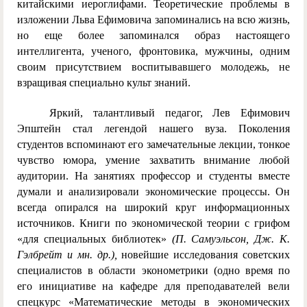
китайскими иероглифами. Теоретические проблемы в
изложении Льва Ефимовича запоминались на всю жизнь,
но еще более запоминался образ настоящего
интеллигента, ученого, фронтовика, мужчины, одним
своим присутствием воспитывавшего молодежь, не
взращивая специально культ знаний.
Яркий, талантливый педагог, Лев Ефимович
Эпштейн стал легендой нашего вуза. Поколения
студентов вспоминают его замечательные лекции, тонкое
чувство юмора, умение захватить внимание любой
аудитории. На занятиях профессор и студенты вместе
думали и анализировали экономические процессы. Он
всегда опирался на широкий круг информационных
источников. Книги по экономической теории с грифом
«для специальных библиотек»
(П. Самуэльсон, Дж. К.
Гэлбрейт и мн. др.),
новейшие исследования советских
специалистов в области эконометрики (одно время по
его инициативе на кафедре для преподавателей вели
спецкурс «Математические методы в экономических