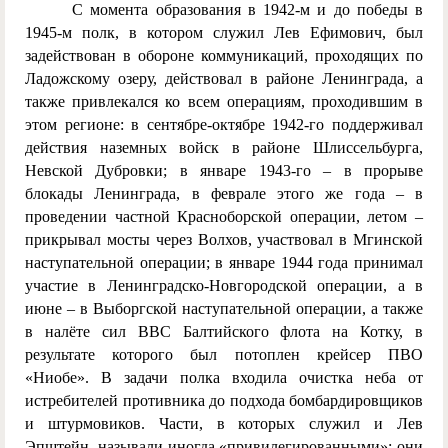
С момента образования в 1942-м и до победы в
1945-м полк, в котором служил Лев Ефимович, был
задействован в обороне коммуникаций, проходящих по
Ладожскому озеру, действовал в районе Ленинграда, а
также привлекался ко всем операциям, проходившим в
этом регионе: в сентябре-октябре 1942-го поддерживал
действия наземных войск в районе Шлиссельбурга,
Невской Дубровки; в январе 1943-го – в прорыве
блокады Ленинграда, в феврале этого же года – в
проведении частной Красноборской операции, летом –
прикрывал мосты через Волхов, участвовал в Мгинской
наступательной операции; в январе 1944 года принимал
участие в Ленинградско-Новгородской операции, а в
июне – в Выборгской наступательной операции, а также
в налёте сил ВВС Балтийского флота на Котку, в
результате которого был потоплен крейсер ПВО
«Ниобе». В задачи полка входила очистка неба от
истребителей противника до подхода бомбардировщиков
и штурмовиков. Части, в которых служил и Лев
Эпштейн, называли иногда «привилегированными»: они