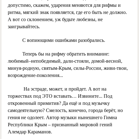
допустимо, скажем, ударения меняются для рифмы и
ритма, мягкий знак появляется, где его быть не должно.
А вот со склонением, уж будьте любезны, не
заигрывайтесь.
С вопиющими ошибками разобрались.
Теперь бы на рифму обратить внимание:
любимый–непобедимый, дали-стояли, домой-весной,
минуя-родную, святым-Крым, силы-России, живи-твои,
возрождение-поколения...
На эстраде, может, и пройдет. А вот на
торжествах под ЭТО вставать… Извините... Под
откровенный примитив? Да ещё и под музычку
самодеятельную? Смелость, конечно, города берёт, но
гения не одолеет. Автор музыки нынешнего Гимна
Республики Крым – признанный мировой гений
Алемдар Караманов.