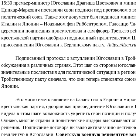
15:30 премьер-министр Югославии Драгиша Цветкович и мини
Цинкар-Маркович поставили свои подписи под протоколом о в
политический союз. Также этот документ был подписан минис
Италии и Японии – Иоахимом фон Риббентропом, Галеаццо Чи
церемонии подписания присутствовал и сам фюрер Третьего ре
крестьянской партии одобрило подписанный правительством Ц
присоединении Югославии к Берлинскому пакту.
(https://dzen
Подписанный протокол о вступлении Югославии в Тройс
обсуждения в различных странах. Этот шаг со стороны югослав
значительные последствия для политической ситуации в регио
Тройственному пакту означало, что они теперь становятся сою
Японии.
Это могло иметь влияние на баланс сил в Европе и миро
крестьянская партия, одобрившая присоединение Югославии к Б
видела в этом шаге возможность укрепить свои позиции и полу
Однако, многие страны и политические лидеры высказывают оп
решения. Подписание договора вызвало активизацию деятельно
резидентур в Югославии.
Советскую военную резидентуру во