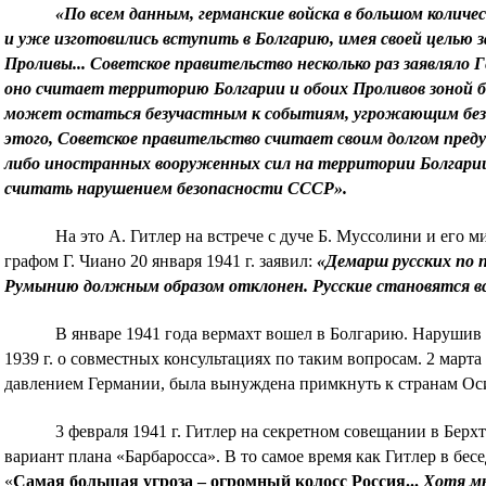
«По всем данным, германские войска в большом количе
и уже изготовились вступить в Болгарию, имея своей целью 
Проливы... Советское правительство несколько раз заявляло 
оно считает территорию Болгарии и обоих Проливов зоной б
может остаться безучастным к событиям, угрожающим безо
этого, Советское правительство считает своим долгом преду
либо иностранных вооруженных сил на территории Болгарии
считать нарушением безопасности СССР».
На это А. Гитлер на встрече с дуче Б. Муссолини и его
графом Г. Чиано 20 января 1941 г. заявил:
«Демарш русских по п
Румынию должным образом отклонен. Русские становятся все
В январе 1941 года вермахт вошел в Болгарию. Нарушив
1939 г. о совместных консультациях по таким вопросам. 2 марта
давлением Германии, была вынуждена примкнуть к странам Ос
3 февраля 1941 г. Гитлер на секретном совещании в Бер
вариант плана «Барбаросса». В то самое время как Гитлер в бес
«
Самая большая угроза – огромный колосс Россия...
Хотя мы