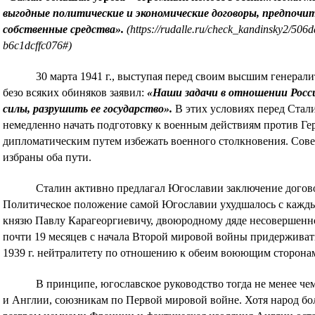
выгодные политические и экономические договоры, предпочи
собственные средства».
(https://rudalle.ru/check_kandinsky2/50
b6c1dcffc076#)
30 марта 1941 г., выступая перед своим высшим генерал
безо всяких обиняков заявил:
«Наши задачи в отношении Росси
силы, разрушить ее государство».
В этих условиях перед Стали
немедленно начать подготовку к военным действиям против Ге
дипломатическим путем избежать военного столкновения. Сов
избраны оба пути.
Сталин активно предлагал Югославии заключение догов
Политическое положение самой Югославии ухудшалось с кажд
князю Павлу Карагеоргиевичу, двоюродному дяде несовершеннол
почти 19 месяцев с начала Второй мировой войны придерживат
1939 г. нейтралитету по отношению к обеим воюющим сторона
В принципе, югославское руководство тогда не менее ч
и Англии, союзникам по Первой мировой войне. Хотя народ бо