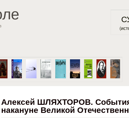
Перейти к основному
оле
содержанию
С
в
(ист
Алексей ШЛЯХТОРОВ. События
накануне Великой Отечествен