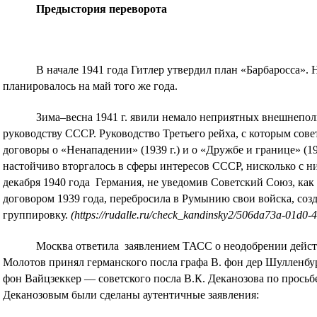
Предыстория переворота
В начале 1941 года Гитлер утвердил план «Барбаросса».
планировалось на май того же года.
Зима–весна 1941 г. явили немало неприятных внешнепо
руководству СССР. Руководство Третьего рейха, с которым сове
договоры о «Ненападении» (1939 г.) и о «Дружбе и границе» (19
настойчиво вторгалось в сферы интересов СССР, нисколько с ни
декабря 1940 года Германия, не уведомив Советский Союз, как
договором 1939 года, перебросила в Румынию свои войска, со
группировку.
(https://rudalle.ru/check_kandinsky2/506da73a-01d0-
Москва ответила заявлением ТАСС о неодобрении дейст
Молотов принял германского посла графа В. фон дер Шулленбург
фон Вайцзеккер — советского посла В.К. Деканозова по прось
Деканозовым были сделаны аутентичные заявления: