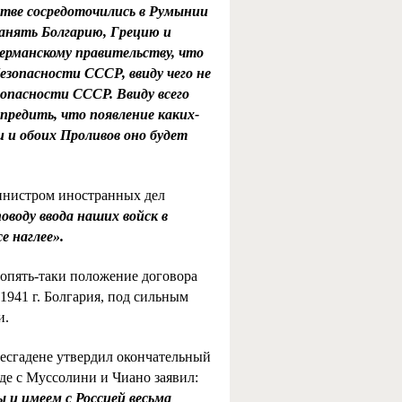
стве сосредоточились в Румынии
занять Болгарию, Грецию и
Германскому правительству, что
езопасности СССР, ввиду чего не
пасности СССР. Ввиду всего
предить, что появление каких-
 и обоих Проливов оно будет
 министром иностранных дел
оводу ввода наших войск в
 наглее».
 опять-таки положение договора
 1941 г. Болгария, под сильным
и.
хтесгадене утвердил окончательный
еде с Муссолини и Чиано заявил:
 и имеем с Россией весьма