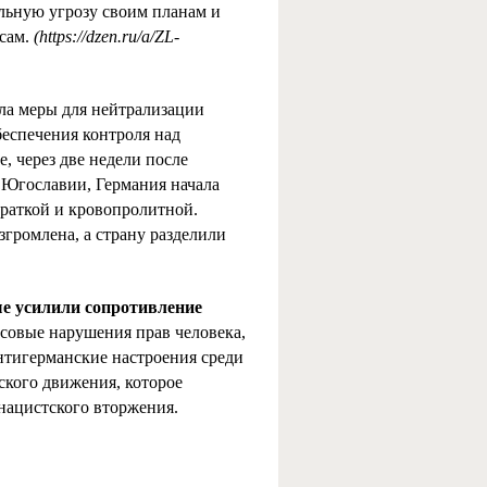
льную угрозу своим планам и
есам.
(https://dzen.ru/a/ZL-
ла меры для нейтрализации
еспечения контроля над
е, через две недели после
 Югославии, Германия начала
краткой и кровопролитной.
згромлена, а страну разделили
ые усилили сопротивление
совые нарушения прав человека,
антигерманские настроения среди
кого движения, которое
нацистского вторжения.