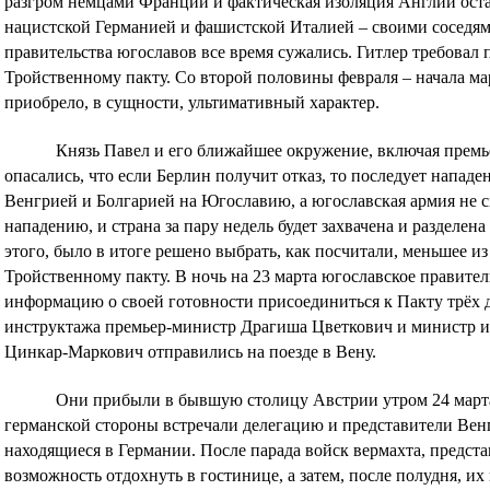
разгром немцами Франции и фактическая изоляция Англии оста
нацистской Германией и фашистской Италией – своими соседя
правительства югославов все время сужались. Гитлер требовал
Тройственному пакту. Со второй половины февраля – начала мар
приобрело, в сущности, ультимативный характер.
Князь Павел и его ближайшее окружение, включая премь
опасались, что если Берлин получит отказ, то последует нападе
Венгрией и Болгарией на Югославию, а югославская армия не 
нападению, и страна за пару недель будет захвачена и разделен
этого, было в итоге решено выбрать, как посчитали, меньшее из
Тройственному пакту. В ночь на 23 марта югославское правите
информацию о своей готовности присоединиться к Пакту трёх 
инструктажа премьер-министр Драгиша Цветкович и министр 
Цинкар-Маркович отправились на поезде в Вену.
Они прибыли в бывшую столицу Австрии утром 24 мар
германской стороны встречали делегацию и представители Вен
находящиеся в Германии. После парада войск вермахта, предс
возможность отдохнуть в гостинице, а затем, после полудня, их