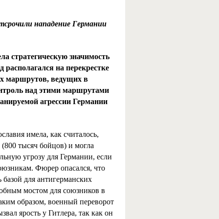
отсрочили нападение Германии
ла стратегическую значимость
д располагался на перекрестке
х маршрутов, ведущих в
нтроль над этими маршрутами
ланируемой агрессии Германии
славия имела, как считалось,
(800 тысяч бойцов) и могла
льную угрозу для Германии, если
оюзникам. Фюрер опасался, что
 базой для антигерманских
добным мостом для союзников в
аким образом, военный переворот
ызвал ярость у Гитлера, так как он