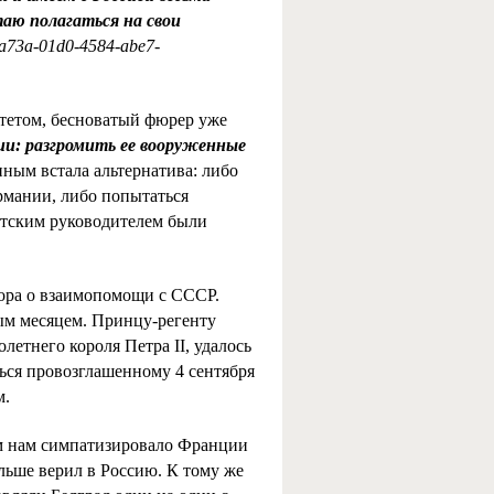
таю полагаться на свои
6da73a-01d0-4584-abe7-
итетом, бесноватый фюрер уже
и: разгромить ее вооруженные
ным встала альтернатива: либо
рмании, либо попытаться
етским руководителем были
ора о взаимопомощи с СССР.
ым месяцем. Принцу-регенту
етнего короля Петра II, удалось
ься провозглашенному 4 сентября
м.
ем нам симпатизировало Франции
льше верил в Россию. К тому же