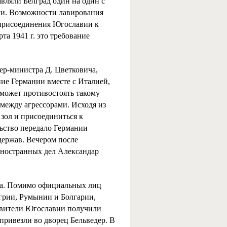
вляли Белград один на один с
ми. Возможности лавирования
 присоединения Югославии к
та 1941 г. это требование
ер-министра Д. Цветковича,
ние Германии вместе с Италией,
сможет противостоять такому
а между агрессорами. Исходя из
 зол и присоединиться к
льство передало Германии
держав. Вечером после
иностранных дел Александар
та. Помимо официальных лиц
грии, Румынии и Болгарии,
тавители Югославии получили
 привезли во дворец Бельведер. В