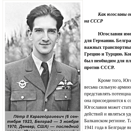
Как югославы 
на СССР
Югославия име
для Германии. Белгра
важных транспортны
Грецию и Турцию. Ко
был необходим для п
против СССР.
Кроме того, Юго
весьма сильную армию 
представлять потенциа
она присоединится к с
Югославия может стать
действий и являться у
Балканском регионе. Т
1941 года в Белграде в