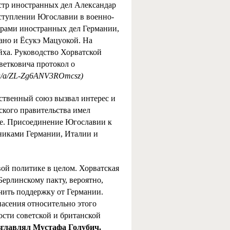
стр иностранных дел Александар
ступлении Югославии в военно-
трами иностранных дел Германии,
ано и Ёсукэ Мацуокой. На
йха. Руководство Хорватской
ветковича протокол о
.ru/a/ZL-Zg6ANV3ROmcsz)
твенный союз вызвал интерес и
ского правительства имел
не. Присоединение Югославии к
зниками Германии, Италии и
вой политике в целом. Хорватская
ерлинскому пакту, вероятно,
чить поддержку от Германии.
асения относительно этого
сти советской и британской
зглавлял Мустафа Голубич.