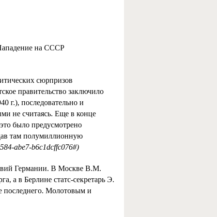
 Нападение на СССР
литических сюрпризов
тское правительство заключило
40 г.), последовательно и
ми не считаясь. Еще в конце
 это было предусмотрено
здав там полумиллионную
4584-abe7-b6c1dcffc076#)
вий Германии. В Москве В.М.
а, а в Берлине статс-секретарь Э.
бе последнего. Молотовым и