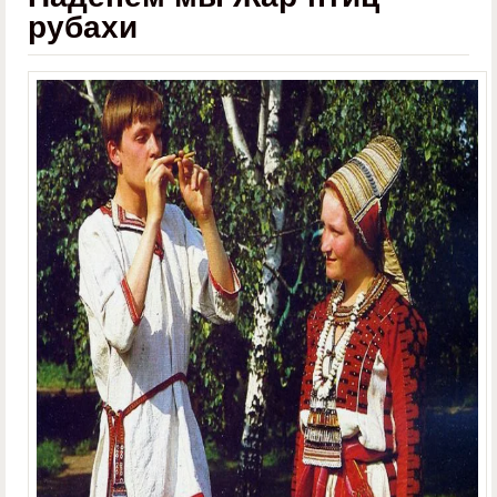
рубахи