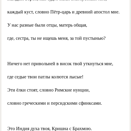
каждый куст, словно Пётр-царь и древний апостол мне.
У нас разные были отцы, матерь общая,
где, сестра, ты не ищешь меня, за той пустынью?
Ничего нет привольней в висок твой уткнуться мне,
где седые твои патлы колются лысые!
Эти ёлки стоят, словно Римские нунции,
словно греческими и персидскими сфинксами.
Это Индия духа твоя, Кришна с Брахмою.