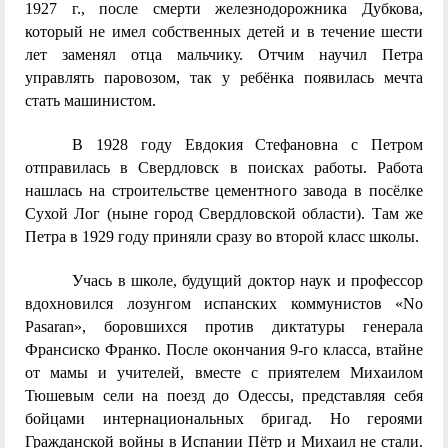
1927 г., после смерти железнодорожника Дубкова,
который не имел собственных детей и в течение шести
лет заменял отца мальчику. Отчим научил Петра
управлять паровозом, так у ребёнка появилась мечта
стать машинистом.
В 1928 году Евдокия Стефановна с Петром
отправилась в Свердловск в поисках работы. Работа
нашлась на строительстве цементного завода в посёлке
Сухой Лог (ныне город Свердловской области). Там же
Петра в 1929 году приняли сразу во второй класс школы.
Учась в школе, будущий доктор наук и профессор
вдохновился лозунгом испанских коммунистов «No
Pasaran», боровшихся против диктатуры генерала
Франсиско Франко. После окончания 9-го класса, втайне
от мамы и учителей, вместе с приятелем Михаилом
Тюшевым сели на поезд до Одессы, представляя себя
бойцами интернациональных бригад. Но героями
Гражданской войны в Испании Пётр и Михаил не стали.