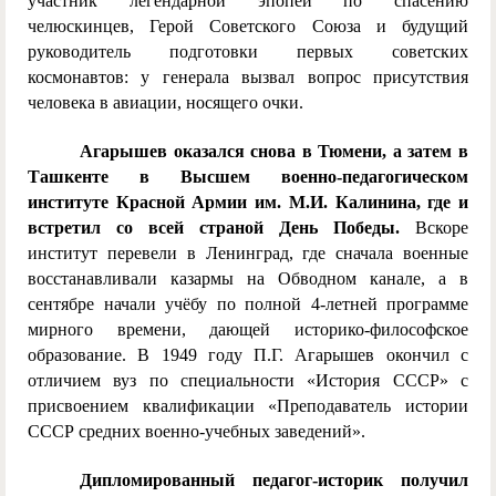
участник легендарной эпопеи по спасению
челюскинцев, Герой Советского Союза и будущий
руководитель подготовки первых советских
космонавтов: у генерала вызвал вопрос присутствия
человека в авиации, носящего очки.
Агарышев оказался снова в Тюмени, а затем в
Ташкенте в Высшем военно-педагогическом
институте Красной Армии им. М.И. Калинина, где и
встретил со всей страной День Победы.
Вскоре
институт перевели в Ленинград, где сначала военные
восстанавливали казармы на Обводном канале, а в
сентябре начали учёбу по полной 4-летней программе
мирного времени, дающей историко-философское
образование. В 1949 году П.Г. Агарышев окончил с
отличием вуз по специальности «История СССР» с
присвоением квалификации «Преподаватель истории
СССР средних военно-учебных заведений».
Дипломированный педагог-историк получил