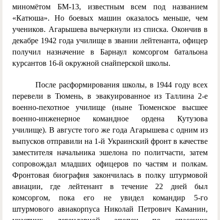
миномётом БМ-13, известным всем под названием
«Катюша». Но боевых машин оказалось меньше, чем
учеников. Агарышева вычеркнули из списка. Окончив в
декабре 1942 года училище в звании лейтенанта, офицер
получил назначение в Барнаул комсоргом батальона
курсантов 16-й окружной снайперской школы.
После расформирования школы, в 1944 году всех
перевели в Тюмень, в эвакуированное из Таллина 2-е
военно-пехотное училище (ныне Тюменское высшее
военно-инженерное командное ордена Кутузова
училище). В августе того же года Агарышева с одним из
выпусков отправили на 1-й Украинский фронт в качестве
заместителя начальника эшелона по политчасти, затем
сопровождал младших офицеров по частям и полкам.
Фронтовая биография закончилась в полку штурмовой
авиации, где лейтенант в течение 22 дней был
комсоргом, пока его не увидел командир 5-го
штурмового авиакорпуса Николай Петрович Каманин,