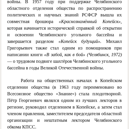
войны. В 1957 году при поддержке Челябинского
областного отделения общества по распространению
политических и научных знаний РСФСР вышла их
совместная брошюра
«Краснознамённый Копейск»,
которая начинается исторической справкой об открытии
и освоении Челябинского угольного бассейна и
завершается разделом
«Копейск будущий».
Михаил
Григорьевич также стал одним из помощников при
написании книги
«В забой, как в бой» (Челябинск, 1972)
— о трудовом подвиге шахтёров Челябинского угольного
бассейна в годы Великой Отечественной войны.
Работа на общественных началах в Копейском
отделении общества (в 1963 году переименовано во
Всесоюзное общество «Знание») стала плодотворной.
Пётр Георгиевич являлся одним из лучших лекторов в
регионе, руководил отделением в Копейске, а затем стал
членом правления, заместителем председателя областной
организации и нештатным лектором Челябинского
обкома КПСС.