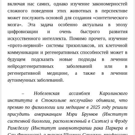
включая нас самих, однако изучение закономерностей
сложного поведения этих животных в перспективе
может послужить основой для создания «синтетического
мозга». Эта задача особенно актуальна в эпоху
цифровизации и очень быстрого развития
искусственного интеллекта. Помимо прочего, изучение
«прото-нервной» системы трихоплаксов, их клеточной
коммуникации и регенеративных способностей может в
будущем подсказать новые подходы в лечении
нейродегенеративных заболеваний или в
регенеративной медицине, а также в лечении
аутоимунных заболеваний.
– Нобелевская ассамблея Каролинского
института в Стокгольме неслучайно объявила, что
премию по физиологии или медицине в 2025 году решили
присудить американцам Мэри Брунков (Институт
системной биологии, расположенный в Сиэтле) и Фрэду
Рамсделлу (Институт иммунотерапии рака Паркера в
Сан-Франциско), а также Шимону Сакагучи, профессору