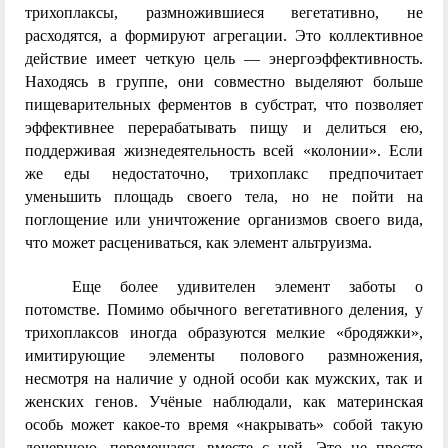
трихоплаксы, размножившиеся вегетативно, не
расходятся, а формируют агрегации. Это коллективное
действие имеет четкую цель — энергоэффективность.
Находясь в группе, они совместно выделяют больше
пищеварительных ферментов в субстрат, что позволяет
эффективнее перерабатывать пищу и делиться ею,
поддерживая жизнедеятельность всей «колонии». Если
же еды недостаточно, трихоплакс предпочитает
уменьшить площадь своего тела, но не пойти на
поглощение или уничтожение организмов своего вида,
что может расцениваться, как элемент альтруизма.
Еще более удивителен элемент заботы о
потомстве. Помимо обычного вегетативного деления, у
трихоплаксов иногда образуются мелкие «бродяжки»,
имитирующие элементы полового размножения,
несмотря на наличие у одной особи как мужских, так и
женских генов. Учёные наблюдали, как материнская
особь может какое-то время «накрывать» собой такую
дочернюю, перемещаясь вместе с ней. Это не просто