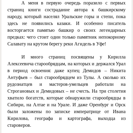
А меня в первую очередь поразило с первых
страниц книги сострадание автора к башкирскому
народу, который населял Уральские горы и степи, пока
здесь не появились казаки. И особенно писатель
восторгается памятью башкир о своих легендарных
предках: чего стоит один только памятник непокорному
Салавату на крутом берегу реки Агидель в Уфе!
И много страниц посвящены у Кирилла
Алексеевича старообрядцам, на которых и держался Урал
в период освоения: даже купец Демидов – Никита
Антуфьев – был старообрядцем из Тулы. А сколько их
рудознатцев и мастеров-умельцев работали на
Строгановых и Демидовых – не счесть. На три столетия
хватило богатств, которые обнаружили старообрядцы в
Сибири, на Алтае и на Урале. И даже Оренбург и Орск
были заложены по записке императрице от Ивана
Кирилова, географа и картографа, выходца из
староверов.