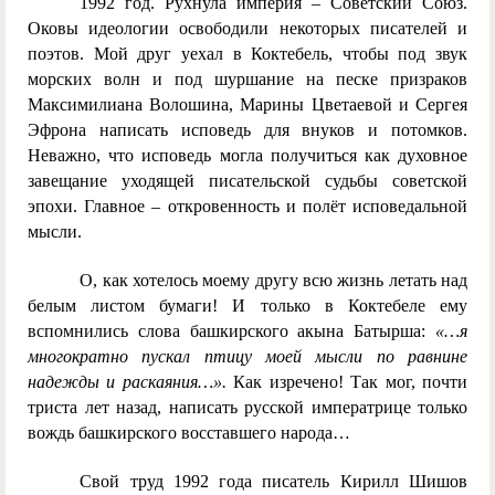
1992 год. Рухнула империя – Советский Союз.
Оковы идеологии освободили некоторых писателей и
поэтов. Мой друг уехал в Коктебель, чтобы под звук
морских волн и под шуршание на песке призраков
Максимилиана Волошина, Марины Цветаевой и Сергея
Эфрона написать исповедь для внуков и потомков.
Неважно, что исповедь могла получиться как духовное
завещание уходящей писательской судьбы советской
эпохи. Главное – откровенность и полёт исповедальной
мысли.
О, как хотелось моему другу всю жизнь летать над
белым листом бумаги! И только в Коктебеле ему
вспомнились слова башкирского акына Батырша:
«…я
многократно пускал птицу моей мысли по равнине
надежды и раскаяния…».
Как изречено! Так мог, почти
триста лет назад, написать русской императрице только
вождь башкирского восставшего народа…
Свой труд 1992 года писатель Кирилл Шишов