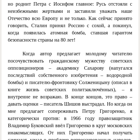
но роднит Петра с Иосифом главное: Русь отстояли с
неизбежными жертвами и заставили уважать наше
Отечество всю Европу и не только. Как сейчас принято
говорить, Сталин принял Россию с сохой, а покинул,
когда появилась атомная бомба, ставшая гарантом
безопасности страны на 80 лет!
Когда автор предлагает молодому читателю
посочувствовать гражданскому мужеству советских
оппозиционеров – академику Сахарову (напугался
последствий собственного изобретения – водородной
бомбы) и писателю-фронтовику Солженицыну (описал в
книге жизнь советских политзаключённых), – я
внутренне не возражаю. В конце концов, это право –
давать оценки – писатель Шишов выстрадал. Но когда он
мне предлагает сопереживать Петру Григоренко, я
категорически против: в 1966 году правозащитник
Владимир Буковский ввёл Григоренко в круг московских
инакомыслящих. От них Григоренко начал получать
самиздат, узнал о проблеме репрессированных народов,