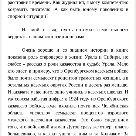
расстояния времени. Как журналист, я могу компетентно
возразить писателю. А как быть юному поколению в
спорной ситуации?
На мой взгляд, пусть потомки сами выносят
вердикты нашим «оппозиционерам».
Очень хорошо и со знанием истории в книге
показана роль староверов в жизни Урала и Сибири, но
слабее – рассказ о роли казачества в судьбе Урала. Мало
кто знает, к примеру, что в Оренбургском казачьем войске
было почти семьдесят процентов грамотных женщин, а в
остальных казачьих округах России в десять раз меньше.
И казачата у нас поголовно учились в казачьих школах. И
уж совсем забытая цифра: к 1924 году из Оренбургского
казачьего войска, куда входила почти вся Челябинская
область, «исчезло» семьдесят процентов взрослого
мужского населения казачества. Это было следствием
того, что войсковой атаман Дутов сразу же отверг власть
большевиков, и казаки ушли за ним и за Колчаком. За