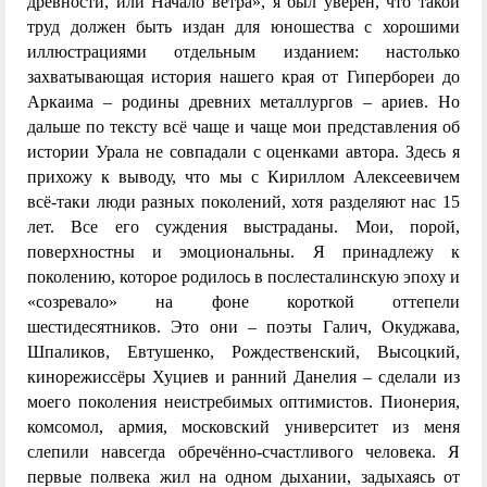
древности, или Начало ветра», я был уверен, что такой
труд должен быть издан для юношества с хорошими
иллюстрациями отдельным изданием: настолько
захватывающая история нашего края от Гипербореи до
Аркаима – родины древних металлургов – ариев. Но
дальше по тексту всё чаще и чаще мои представления об
истории Урала не совпадали с оценками автора. Здесь я
прихожу к выводу, что мы с Кириллом Алексеевичем
всё-таки люди разных поколений, хотя разделяют нас 15
лет. Все его суждения выстраданы. Мои, порой,
поверхностны и эмоциональны. Я принадлежу к
поколению, которое родилось в послесталинскую эпоху и
«созревало» на фоне короткой оттепели
шестидесятников. Это они – поэты Галич, Окуджава,
Шпаликов, Евтушенко, Рождественский, Высоцкий,
кинорежиссёры Хуциев и ранний Данелия – сделали из
моего поколения неистребимых оптимистов. Пионерия,
комсомол, армия, московский университет из меня
слепили навсегда обречённо-счастливого человека. Я
первые полвека жил на одном дыхании, задыхаясь от