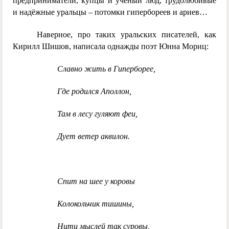
предприниматели, купцы и учёный люд, трудолюбивые
и надёжные уральцы – потомки гипербореев и ариев…
Наверное, про таких уральских писателей, как
Кирилл Шишов, написала однажды поэт Юнна Мориц:
Славно жить в Гиперборее,
Где родился Аполлон,
Там в лесу гуляют феи,
Дует ветер аквилон.
Спит на шее у коровы
Колокольчик тишины,
Нити мыслей так суровы,