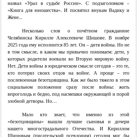
назвал «Урал в судьбе России». С подзаголовком –
«Книга для юношества». И посвятил внукам Вадику и
Жене...
Несколько слов о почётном гражданине
Челябинска Кирилле Алексеевиче Шишове. В ноябре
2025 года ему исполнится 85 лет. Он – дитя войны. Но не
в том смысле, в каком мы привычно понимаем: дети, у
которых родители воевали во Вторую мировую войну.
Нет. Дети войны в юридическом смысле сегодня – это те,
кто потерял своих отцов на войне. А проще – это
послевоенная безотцовщина. Как же было тяжело в этом
социальном положении сразу после войны: жить
впроголодь и бедно, под насмешки окружающей и порой
злобной детворы. Но…
Мало кто знает, что именно из этой
«безотцовщины» вышли лучшие сыновья и дочери
нашего многострадального Отечества. И Кириллом
Шишовым (писательский псевдоним) сегодня мог бы