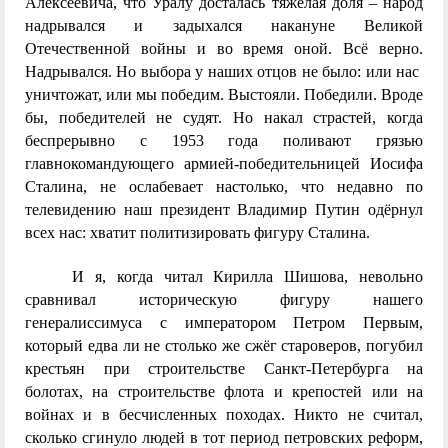
Алексеевича, что Уралу досталась тяжёлая доля – народ
надрывался и задыхался накануне Великой
Отечественной войны и во время оной. Всё верно.
Надрывался. Но выбора у наших отцов не было: или нас
уничтожат, или мы победим. Выстояли. Победили. Вроде
бы, победителей не судят. Но накал страстей, когда
беспрерывно с 1953 года поливают грязью
главнокомандующего армией-победительницей Иосифа
Сталина, не ослабевает настолько, что недавно по
телевидению наш президент Владимир Путин одёрнул
всех нас: хватит политизировать фигуру Сталина.
И я, когда читал Кирилла Шишова, невольно
сравнивал историческую фигуру нашего
генералиссимуса с императором Петром Первым,
который едва ли не столько же сжёг староверов, погубил
крестьян при строительстве Санкт-Петербурга на
болотах, на строительстве флота и крепостей или на
войнах и в бесчисленных походах. Никто не считал,
сколько сгинуло людей в тот период петровских реформ,