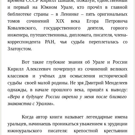
времена СССР Кирилл Шишов, пожалуй, единственный
и первый на Южном Урале, кто прочёл в главной
библиотеке страны – в Ленинке – пять оригинальных
томов сочинений XIX века Егора Петровича
Ковалевского, государственного деятеля, горного
инженера, путешественника, дипломата, писателя, члена-
корреспондента РАН, чья судьба переплеталась со
Златоустом.
Вот такие глубокие знания об Урале и России
Кирилл Алексеевич почерпнул из сочинений великих
классиков и учёных для осмысления исторической
судьбы своей малой родины. Не зря Дмитрий Менделеев
однажды, в начале прошлого века, пришёл к выводу:
«Вера в будущее России окрепла у меня после близкого
знакомства с Уралом».
Когда автор книги называет легендарные имена
уральцев, начинаешь проникаться уважением к эрудиции
южноуральского писателя: крепостной крестьянин