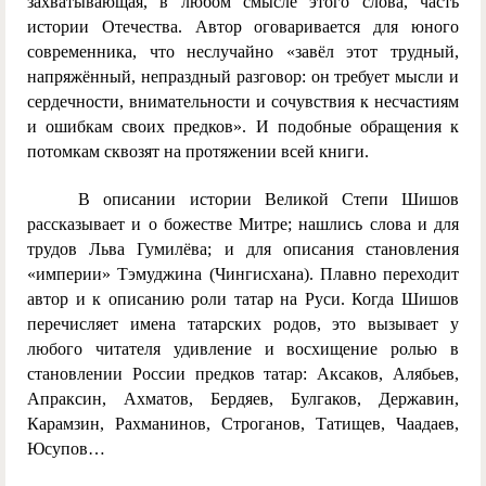
захватывающая, в любом смысле этого слова, часть
истории Отечества. Автор оговаривается для юного
современника, что неслучайно «завёл этот трудный,
напряжённый, непраздный разговор: он требует мысли и
сердечности, внимательности и сочувствия к несчастиям
и ошибкам своих предков». И подобные обращения к
потомкам сквозят на протяжении всей книги.
В описании истории Великой Степи Шишов
рассказывает и о божестве Митре; нашлись слова и для
трудов Льва Гумилёва; и для описания становления
«империи» Тэмуджина (Чингисхана). Плавно переходит
автор и к описанию роли татар на Руси. Когда Шишов
перечисляет имена татарских родов, это вызывает у
любого читателя удивление и восхищение ролью в
становлении России предков татар: Аксаков, Алябьев,
Апраксин, Ахматов, Бердяев, Булгаков, Державин,
Карамзин, Рахманинов, Строганов, Татищев, Чаадаев,
Юсупов…