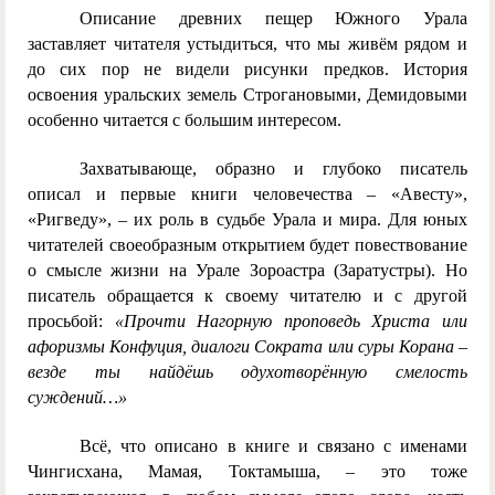
Описание древних пещер Южного Урала
заставляет читателя устыдиться, что мы живём рядом и
до сих пор не видели рисунки предков. История
освоения уральских земель Строгановыми, Демидовыми
особенно читается с большим интересом.
Захватывающе, образно и глубоко писатель
описал и первые книги человечества – «Авесту»,
«Ригведу», – их роль в судьбе Урала и мира. Для юных
читателей своеобразным открытием будет повествование
о смысле жизни на Урале Зороастра (Заратустры). Но
писатель обращается к своему читателю и с другой
просьбой:
«Прочти Нагорную проповедь Христа или
афоризмы Конфуция, диалоги Сократа или суры Корана –
везде ты найдёшь одухотворённую смелость
суждений…»
Всё, что описано в книге и связано с именами
Чингисхана, Мамая, Токтамыша, – это тоже