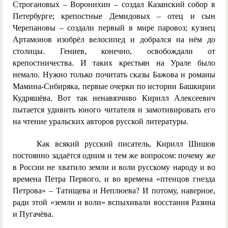
Строгановых – Воронихин – создал Казанский собор в
Петербурге; крепостные Демидовых – отец и сын
Черепановы – создали первый в мире паровоз; кузнец
Артамонов изобрёл велосипед и добрался на нём до
столицы. Гениев, конечно, освобождали от
крепостничества. И таких крестьян на Урале было
немало. Нужно только почитать сказы Бажова и романы
Мамина-Сибиряка, первые очерки по истории Башкирии
Кудряшёва. Вот так ненавязчиво Кирилл Алексеевич
пытается удивить юного читателя и замотивировать его
на чтение уральских авторов русской литературы.
Как всякий русский писатель, Кирилл Шишов
постоянно задаётся одним и тем же вопросом: почему же
в России не хватило земли и воли русскому народу и во
времена Петра Первого, и во времена «птенцов гнезда
Петрова» – Татищева и Неплюева? И потому, наверное,
ради этой «земли и воли» вспыхивали восстания Разина
и Пугачёва.