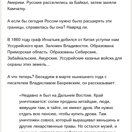
Америки. Русские расселились за Байкал, затем заняли
Камчатку.
А если бы сегодня России нужно было расширять эти
границы, справилась бы она? Навряд ли.
В 1860 году граф Игнатьев добился от Китая уступки нам
Уссурийского края. Заложен Владивосток. Образована
Приморская область. Образованы Сибирские,
Забайкальские, Амурские, Уссурийские казачьи войска для
охраны этих земель…
А что теперь? Беседуем в марте нынешнего года с
писателем Владиславом Бахревским, он рассказывает:
«Недавно я был на Дальнем Востоке. Край
уничтожается: сопки проданы китайцам, люди,
живущие там, в тайге, не имеют дров. Им нужно
отдать всю пенсию, чтобы купить дрова. Там
уничтожен совхоз, который выращивал женьшень и
другие лекарственные травы. Но остался музей, и