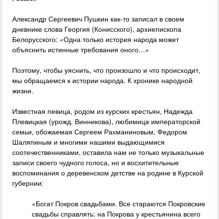
Александр Сергеевич Пушкин как-то записал в своем
дневнике слова Георгия (Конисского), архиепископа
Белорусского: «Одна только история народа может
объяснить истинные требования оного…»
Поэтому, чтобы уяснить, что произошло и что происходит,
мы обращаемся к истории народа. К хронике народной
жизни.
Известная певица, родом из курских крестьян, Надежда
Плевицкая (урожд. Винникова), любимица императорской
семьи, обожаемая Сергеем Рахманиновым, Федором
Шаляпиным и многими нашими выдающимися
соотечественниками, оставила нам не только музыкальные
записи своего чудного голоса, но и восхитительные
воспоминания о деревенском детстве на родине в Курской
губернии:
«Богат Покров свадьбами. Все стараются Покровские
свадьбы справлять: на Покрова у крестьянина всего