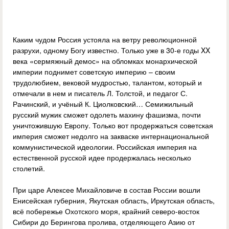
Каким чудом Россия устояла на ветру революционной
разрухи, одному Богу известно. Только уже в 30-е годы XX
века «сермяжный демос» на обломках монархической
империи поднимет советскую империю – своим
трудолюбием, вековой мудростью, талантом, который и
отмечали в нем и писатель Л. Толстой, и педагог С.
Рачинский, и учёный К. Циолковский… Семижильный
русский мужик сможет одолеть махину фашизма, почти
уничтожившую Европу. Только вот продержаться советская
империя сможет недолго на закваске интернациональной
коммунистической идеологии. Российская империя на
естественной русской идее продержалась несколько
столетий.
При царе Алексее Михайловиче в состав России вошли
Енисейская губерния, Якутская область, Иркутская область,
всё побережье Охотского моря, крайний северо-восток
Сибири до Берингова пролива, отделяющего Азию от