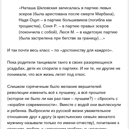
«Наташа Шкловская записалась в партию левых
эсеров (была арестована после смерти Мирбаха),
Надя Оцуп – в партию большевиков (погибла как
троцкистка), Соня Р. – в партию правых эсеров
(покончила с собой), Люся М. – в кадетскую партию
(была застрелена при бегстве за границу)…»
И так почти весь класс – по «достоинству для каждого».
Пока родители танцевали танго в своих разоряющихся
усадьбах, дети их спорили о партиях. И ни те, ни другие не
понимали, что вся жизнь летит под откос.
Слишком горячечным было желание вершителей
революции изменить всё к лучшему, а всё прошлое
(которое не было ли как раз-таки – лучшим?) – сбросить с
«корабля современности». Вместе с водой они выплеснули
и ребенка. Выбросили из русской жизни уважительное
отношение друг к другу (в крестьянских семьях женатого
мужчину называли только по имени-отчеству), почитание к
старшим, любовь к «отеческим гробам» и «родному