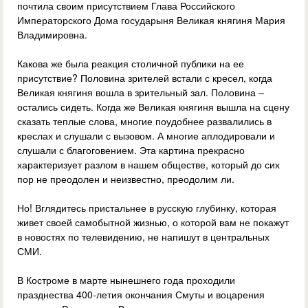
почтила своим присутствием Глава Российского
Императорского Дома государыня Великая княгиня Мария
Владимировна.
Какова же была реакция столичной публики на ее
присутствие? Половина зрителей встали с кресел, когда
Великая княгиня вошла в зрительный зал. Половина –
остались сидеть. Когда же Великая княгиня вышла на сцену
сказать теплые слова, многие поудобнее развалились в
креслах и слушали с вызовом. А многие аплодировали и
слушали с благоговением. Эта картина прекрасно
характеризует разлом в нашем обществе, который до сих
пор не преодолен и неизвестно, преодолим ли.
Но! Вглядитесь пристальнее в русскую глубинку, которая
живет своей самобытной жизнью, о которой вам не покажут
в новостях по телевидению, не напишут в центральных
СМИ.
В Костроме в марте нынешнего года проходили
празднества 400-летия окончания Смуты и воцарения