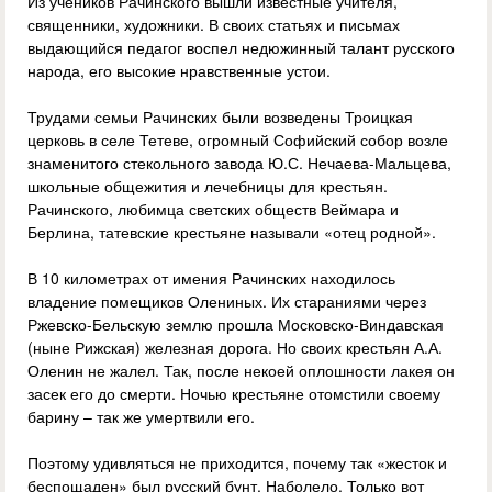
Из учеников Рачинского вышли известные учителя,
священники, художники. В своих статьях и письмах
выдающийся педагог воспел недюжинный талант русского
народа, его высокие нравственные устои.
Трудами семьи Рачинских были возведены Троицкая
церковь в селе Тетеве, огромный Софийский собор возле
знаменитого стекольного завода Ю.С. Нечаева-Мальцева,
школьные общежития и лечебницы для крестьян.
Рачинского, любимца светских обществ Веймара и
Берлина, татевские крестьяне называли «отец родной».
В 10 километрах от имения Рачинских находилось
владение помещиков Олениных. Их стараниями через
Ржевско-Бельскую землю прошла Московско-Виндавская
(ныне Рижская) железная дорога. Но своих крестьян А.А.
Оленин не жалел. Так, после некоей оплошности лакея он
засек его до смерти. Ночью крестьяне отомстили своему
барину – так же умертвили его.
Поэтому удивляться не приходится, почему так «жесток и
беспощаден» был русский бунт. Наболело. Только вот