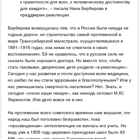
к грамотности для всех, к человеческому достоинству
для каждого», – писала Нина Берберова в
преддверии революции.
Берберова возмущалась тем, что в России были никуда не
годные дороги, но строительство самой протяженной в
мире Транссибирской магистрали, осуществлявшееся в
1891–1916 годах, она никак не отметила в своих
воспоминаниях. Ей не нравилось, что в русском селе не
сыскать было хорошего доктора. Но вместо того, чтобы
стать таковыми, дворянские дети уходили «в революцию».
Сегодня у нас развитая и почти доступная всем медицина,
но шибко ли мы стали здоровыми и благополучными? Или у
нас уменьшилась смертность населения? Нет. Знать, и
сегодня «плохи наши лекаря», как некогда сетовал М.Ю.
Лермонтов. Или дело вовсе не в них.
На протяжении всего советского времени нам внушали, что
народ наш был поголовно безграмотен, пока
«просвещенная» интеллигенция не взялась его учить. Но
ведь уже в 1905 году церковно-приходских школ было 43
696, где учились чуть менее 2 миллионов детей.