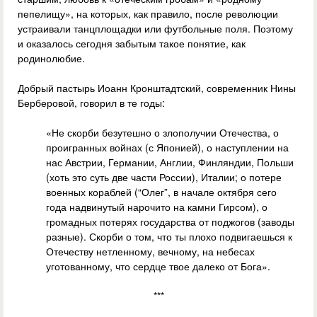
пепелищу», на которых, как правило, после революции
устраивали танцплощадки или футбольные поля. Поэтому
и оказалось сегодня забытым такое понятие, как
родинолюбие.
Добрый пастырь Иоанн Кронштадтский, современник Нины
Берберовой, говорил в те годы:
«Не скорби безутешно о злополучии Отечества, о
проигранных войнах (с Японией), о наступлении на
нас Австрии, Германии, Англии, Финляндии, Польши
(хоть это суть две части России), Италии; о потере
военных кораблей (“Олег”, в начале октября сего
года надвинутый нарочито на камни Гирсом), о
громадных потерях государства от поджогов (заводы
разные). Скорби о том, что ты плохо подвигаешься к
Отечеству нетленному, вечному, на небесах
уготованному, что сердце твое далеко от Бога».
***