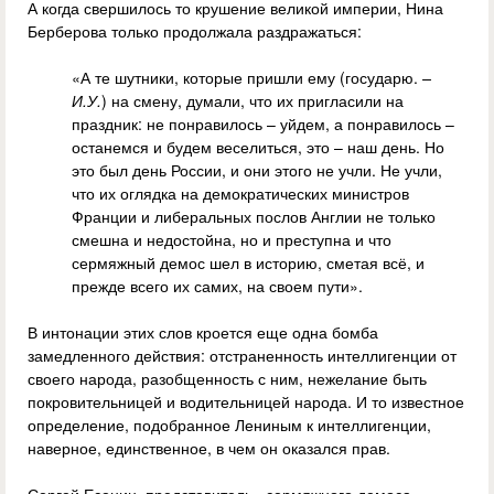
А когда свершилось то крушение великой империи, Нина
Берберова только продолжала раздражаться:
«А те шутники, которые пришли ему (государю.
–
И.У.
) на смену, думали, что их пригласили на
праздник: не понравилось – уйдем, а понравилось –
останемся и будем веселиться, это – наш день. Но
это был день России, и они этого не учли. Не учли,
что их оглядка на демократических министров
Франции и либеральных послов Англии не только
смешна и недостойна, но и преступна и что
сермяжный демос шел в историю, сметая всё, и
прежде всего их самих, на своем пути».
В интонации этих слов кроется еще одна бомба
замедленного действия: отстраненность интеллигенции от
своего народа, разобщенность с ним, нежелание быть
покровительницей и водительницей народа. И то известное
определение, подобранное Лениным к интеллигенции,
наверное, единственное, в чем он оказался прав.