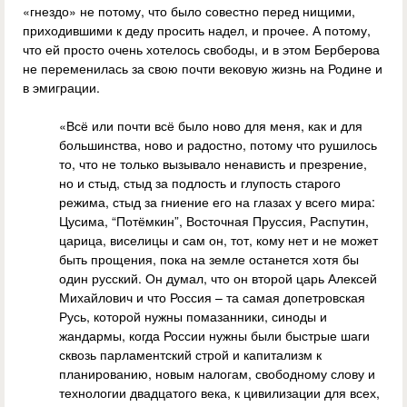
«гнездо» не потому, что было совестно перед нищими,
приходившими к деду просить надел, и прочее. А потому,
что ей просто очень хотелось свободы, и в этом Берберова
не переменилась за свою почти вековую жизнь на Родине и
в эмиграции.
«Всё или почти всё было ново для меня, как и для
большинства, ново и радостно, потому что рушилось
то, что не только вызывало ненависть и презрение,
но и стыд, стыд за подлость и глупость старого
режима, стыд за гниение его на глазах у всего мира:
Цусима, “Потёмкин”, Восточная Пруссия, Распутин,
царица, виселицы и сам он, тот, кому нет и не может
быть прощения, пока на земле останется хотя бы
один русский. Он думал, что он второй царь Алексей
Михайлович и что Россия – та самая допетровская
Русь, которой нужны помазанники, синоды и
жандармы, когда России нужны были быстрые шаги
сквозь парламентский строй и капитализм к
планированию, новым налогам, свободному слову и
технологии двадцатого века, к цивилизации для всех,