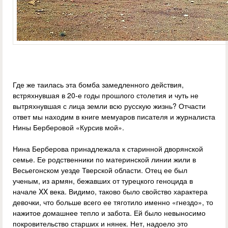
Где же таилась эта бомба замедленного действия,
встряхнувшая в 20-е годы прошлого столетия и чуть не
вытряхнувшая с лица земли всю русскую жизнь? Отчасти
ответ мы находим в книге мемуаров писателя и журналиста
Нины Берберовой «Курсив мой».
Нина Берберова принадлежала к старинной дворянской
семье. Ее родственники по материнской линии жили в
Весьегонском уезде Тверской области. Отец ее был
ученым, из армян, бежавших от турецкого геноцида в
начале XX века. Видимо, таково было свойство характера
девочки, что больше всего ее тяготило именно «гнездо», то
нажитое домашнее тепло и забота. Ей было невыносимо
покровительство старших и нянек. Нет, надоело это