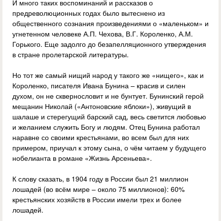
И много таких воспоминаний и рассказов о
предреволюционных годах было вытеснено из
общественного сознания произведениями о «маленьком» и
угнетенном человеке А.П. Чехова, В.Г. Короленко, А.М.
Горького. Еще задолго до безапелляционного утверждения
в стране пролетарской литературы.
Но тот же самый нищий народ у такого же «нищего», как и
Короленко, писателя Ивана Бунина – красив и силен
духом, он не сквернословит и не бунтует. Бунинский герой
мещанин Николай («Антоновские яблоки»), живущий в
шалаше и стерегущий барский сад, весь светится любовью
и желанием служить Богу и людям. Отец Бунина работал
наравне со своими крестьянами, во всем был для них
примером, приучал к этому сына, о чём читаем у будущего
нобелианта в романе «Жизнь Арсеньева».
К слову сказать, в 1904 году в России был 21 миллион
лошадей (во всём мире – около 75 миллионов): 60%
крестьянских хозяйств в России имели трех и более
лошадей.