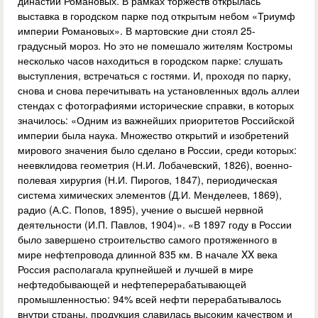
династии Романовых. В рамках торжеств открылась
выставка в городском парке под открытым небом «Триумф
империи Романовых». В мартовские дни стоял 25-
градусный мороз. Но это не помешало жителям Костромы
несколько часов находиться в городском парке: слушать
выступления, встречаться с гостями. И, проходя по парку,
снова и снова перечитывать на установленных вдоль аллеи
стендах с фотографиями исторические справки, в которых
значилось: «Одним из важнейших приоритетов Российской
империи была наука. Множество открытий и изобретений
мирового значения было сделано в России, среди которых:
неевклидова геометрия (Н.И. Лобачевский, 1826), военно-
полевая хирургия (Н.И. Пирогов, 1847), периодическая
система химических элементов (Д.И. Менделеев, 1869),
радио (А.С. Попов, 1895), учение о высшей нервной
деятельности (И.П. Павлов, 1904)». «В 1897 году в России
было завершено строительство самого протяженного в
мире нефтепровода длинной 835 км. В начале XX века
Россия располагала крупнейшей и лучшей в мире
нефтедобывающей и нефтеперерабатывающей
промышленностью: 94% всей нефти перерабатывалось
внутри страны, продукция славилась высоким качеством и