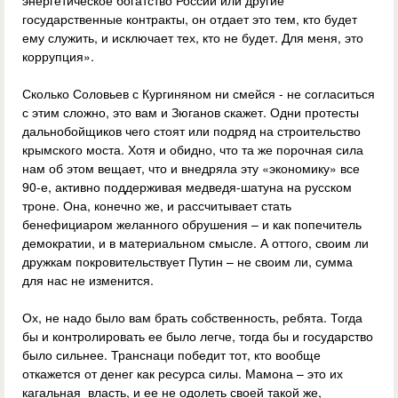
энергетическое богатство России или другие
государственные контракты, он отдает это тем, кто будет
ему служить, и исключает тех, кто не будет. Для меня, это
коррупция».
Сколько Соловьев с Кургиняном ни смейся - не согласиться
с этим сложно, это вам и Зюганов скажет. Одни протесты
дальнобойщиков чего стоят или подряд на строительство
крымского моста. Хотя и обидно, что та же порочная сила
нам об этом вещает, что и внедряла эту «экономику» все
90-е, активно поддерживая медведя-шатуна на русском
троне. Она, конечно же, и рассчитывает стать
бенефициаром желанного обрушения – и как попечитель
демократии, и в материальном смысле. А оттого, своим ли
дружкам покровительствует Путин – не своим ли, сумма
для нас не изменится.
Ох, не надо было вам брать собственность, ребята. Тогда
бы и контролировать ее было легче, тогда бы и государство
было сильнее. Транснаци победит тот, кто вообще
откажется от денег как ресурса силы. Мамона – это их
кагальная власть, и ее не одолеть своей такой же,