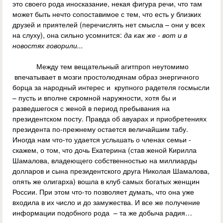
это своего рода иносказание, некая фигура речи, что там
может быть нечто сопоставимое с тем, что есть у близких
друзей и приятелей (перечислять нет смысла – они у всех
на слуху), она сильно усомнится:
да как же - вот и в
новостях говорили...
Между тем вещательный агитпроп неутомимо
впечатывает в мозги простолюдянам образ энергичного
борца за народный интерес и крупного радетеля госмысли
– пусть и вполне скромной наружности, хотя бы и
разведшегося с женой в период пребывания на
президентском посту. Правда об авуарах и приобретениях
президента по-прежнему остается величайшим табу.
Иногда нам что-то удается услышать о членах семьи -
скажем, о том, что дочь Екатерина (став женой Кирилла
Шамалова, владеющего собственностью на миллиарды
долларов и сына президентского друга Николая Шамалова,
опять же олигарха) вошла в клуб самых богатых женщин
России. При этом что-то позволяет думать, что она уже
входила в их число и до замужества. И все же получение
информации подобного рода – та же добыча радия…