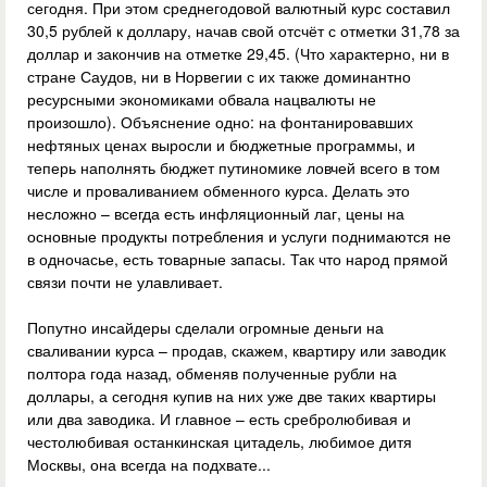
сегодня. При этом среднегодовой валютный курс составил
30,5 рублей к доллару, начав свой отсчёт с отметки 31,78 за
доллар и закончив на отметке 29,45. (Что характерно, ни в
стране Саудов, ни в Норвегии с их также доминантно
ресурсными экономиками обвала нацвалюты не
произошло). Объяснение одно: на фонтанировавших
нефтяных ценах выросли и бюджетные программы, и
теперь наполнять бюджет путиномике ловчей всего в том
числе и проваливанием обменного курса. Делать это
несложно – всегда есть инфляционный лаг, цены на
основные продукты потребления и услуги поднимаются не
в одночасье, есть товарные запасы. Так что народ прямой
связи почти не улавливает.
Попутно инсайдеры сделали огромные деньги на
сваливании курса – продав, скажем, квартиру или заводик
полтора года назад, обменяв полученные рубли на
доллары, а сегодня купив на них уже две таких квартиры
или два заводика. И главное – есть сребролюбивая и
честолюбивая останкинская цитадель, любимое дитя
Москвы, она всегда на подхвате...