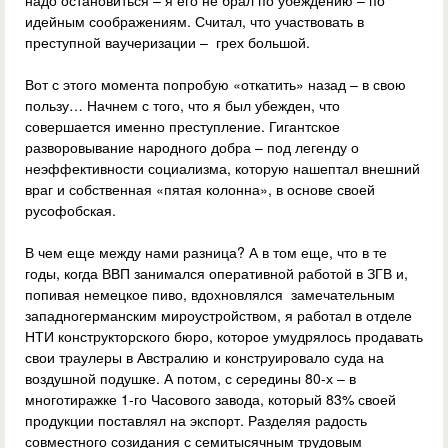
надо остановиться – я его не брал по убеждению – по
идейным соображениям. Считал, что участвовать в
преступной ваучеризации – грех большой.
Вот с этого момента попробую «откатить» назад – в свою
пользу… Начнем с того, что я был убежден, что
совершается именно преступление. Гигантское
разворовывание народного добра – под легенду о
неэффективности социализма, которую нашептал внешний
враг и собственная «пятая колонна», в основе своей
русофобская.
В чем еще между нами разница? А в том еще, что в те
годы, когда ВВП занимался оперативной работой в ЗГВ и,
попивая немецкое пиво, вдохновлялся замечательным
западногерманским мироустройством, я работал в отделе
НТИ конструкторского бюро, которое умудрялось продавать
свои траулеры в Австралию и конструировало суда на
воздушной подушке. А потом, с середины 80-х – в
многотиражке 1-го Часового завода, который 83% своей
продукции поставлял на экспорт. Разделяя радость
совместного созидания с семитысячным трудовым