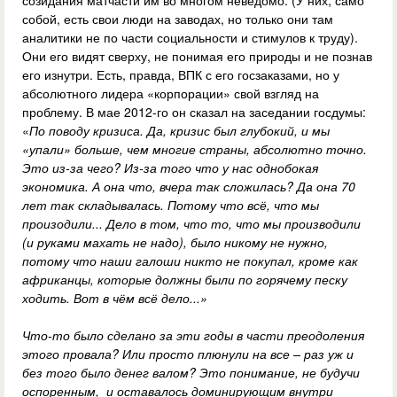
созидания матчасти им во многом неведомо. (У них, само
собой, есть свои люди на заводах, но только они там
аналитики не по части социальности и стимулов к труду).
Они его видят сверху, не понимая его природы и не познав
его изнутри. Есть, правда, ВПК с его госзаказами, но у
абсолютного лидера «корпорации» свой взгляд на
проблему. В мае 2012-го он сказал на заседании госдумы:
«
По поводу кризиса. Да, кризис был глубокий, и мы
«упали» больше, чем многие страны, абсолютно точно.
Это из-за чего? Из-за того что у нас однобокая
экономика. А она что, вчера так сложилась? Да она 70
лет так складывалась. Потому что всё, что мы
произодили... Дело в том, что то, что мы производили
(и руками махать не надо), было никому не нужно,
потому что наши галоши никто не покупал, кроме как
африканцы, которые должны были по горячему песку
ходить. Вот в чём всё дело...»
Что-то было сделано за эти годы в части преодоления
этого провала? Или просто плюнули на все – раз уж и
без того было денег валом? Это понимание, не будучи
оспоренным, и оставалось доминирующим внутри