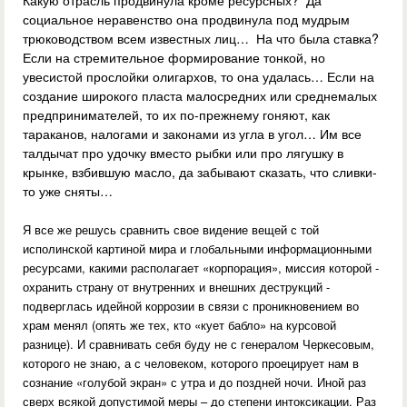
Какую отрасль продвинула кроме ресурсных? Да
социальное неравенство она продвинула под мудрым
трюководством всем известных лиц… На что была ставка?
Если на стремительное формирование тонкой, но
увесистой прослойки олигархов, то она удалась… Если на
создание широкого пласта малосредних или среднемалых
предпринимателей, то их по-прежнему гоняют, как
тараканов, налогами и законами из угла в угол… Им все
талдычат про удочку вместо рыбки или про лягушку в
крынке, взбившую масло, да забывают сказать, что сливки-
то уже сняты…
Я все же решусь сравнить свое видение вещей с той
исполинской картиной мира и глобальными информационными
ресурсами, какими располагает «корпорация», миссия которой -
охранить страну от внутренних и внешних деструкций -
подверглась идейной коррозии в связи с проникновением во
храм менял (опять же тех, кто «кует бабло» на курсовой
разнице). И сравнивать себя буду не с генералом Черкесовым,
которого не знаю, а с человеком, которого проецирует нам в
сознание «голубой экран» с утра и до поздней ночи. Иной раз
сверх всякой допустимой меры – до степени интоксикации. Раз