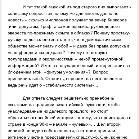
И тут этакой гадюкой из-под старого пня выползает к
солнышку вопрос: так почему же для многих давно не
новость – сколько миллионов получает за вечер Киркоров
или, допустим, Греф, а самая вершина руководящего
эвереста по-прежнему скрыта в облаках? Почему простаку-
русаку не дозволено знать того, что в демократическом
обществе может знать любой – и даже без права допуска в
«спецфонд» и «спецхран»? Почему его потчуют
полуправдами и околичностями – некой промежуточной
информацией? И что за государственный интерес стоит за
блюдением этой «фигуры умолчания»? Вопрос
принципиальный. Ответить, впрочем, на него несложно –
ведь речь идет о «стабильности системы»...
Для ответа следует решительно пренебречь
ссылками на традиции византийской лукавости, якобы
унаследованные из далекого прошлого, но стоит
обратиться к новейшей истории – к тому, что происходило в
стране в конце 90-х – начале «нулевых»… Шел второй
великий передел собственности, в котором приняли
активное участие представители спецслужб. Они, конечно