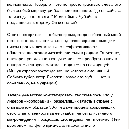
коллективом. Поверьте – это не просто красивые слова, это
был особый мир внутри большого внешнего. Где он сейчас,
тот завод, - кто ответит? Может быть, Чубайс, в
преданности которому Он клянется?
Стоит повториться – то было время, когда выбранный мной
в контексте статьи «визави» под разговоры за немецким
пивом проникался мыслью о неэффективности
общественно-экономической системы в родном Отечестве,
а вскоре принял активное участие в ее преобразовании в
аппарате ленгорисполкома – и далее по восходящей.
(Минуя отрезок восхождения, на котором сменивший
Собчака губернатор Яковлев назвал его
муд…
- нет, к
сожалению, не мудрецом)…
Теперь уже можно констатировать: так случилось, что у
лидеров «корпорации», разделивших власть в стране с
олигархатом образца 90-х и даже продекларировавших
свою ответственность за ее судьбы, не было истинного
макро-видения процессов. Его, видимо, нет и сейчас. (Тем
временем на фоне кризиса олигархи активно