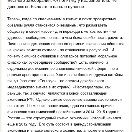
местного заксобрания: «А политику у нас запретили. Не
доверяют». Было это в начале нулевых.
Теперь, когда со сваливанием в кризис и почти троекратным
обвалом рубля становится очевидным, что разбогатеть
обществу в своей массе - для перехода к «открытости» - не
удалось, необходимо понять, в чем была ошибочность расчета.
Паче производственная сфера со времени «зависания общества
на крюке» заметно сузилась по отношению к ресурсной. И
почему симбиоз силовиков и олигархов потерпел моральное
фиаско как руководящее сообщество? Есть, конечно, и
отдельные достижения во внешнеполитической сфере – но в
режиме арьегардного лая. Уже и наши большие друзья китайцы
пишут (агенство «Синьхуа» - по следам декабрьского
медведевского визита в их страну): «Нефтедоллары, как
раньше, так и сейчас, являются важной составляющей
экономики РФ. Однако самые серьезные вызовы заключаются
не в этом. По мнению аналитиков, одна из главных причин
финансово-экономической нестабильности 2014−2015 годов в
России — это структурный кризис экономики, который начался
еще в 2012 году. Его суть состоит в деиндустриализации
экономики и упадке сельского хозяйства, а после его окончания,