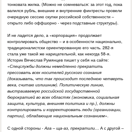
тонковата жилка. (Можно не сомневаться: за этот год, пока
валился рубль, внешние и внутренние финтресты провели
очередную сессию скупки российской собственности –
открыто либо оффшорно - через подставные структуры).
И не ладится дело, а «корпорация» продолжает
контролировать общество – и в особенности национально,
традиционалистски ориентированную его часть. 282-я
стала уже такой же нарицательной, как некогда 58-я.
Историк Вячеслав Румянцев пишет у себя на сайте:
«
Спецслужбы должны немедленно прекратить
прессовать всех носителей русского сознания
(доказывать, что так происходит последнюю четверть
века, считаю излишним). Политическую линию,
выстраиваемую российской государственной
бюрократией во всех областях (экономика, социальная
защита, культура, внешняя политика и пр.), должны
контролировать и корректировать люди (организации,
партии), обладающие национальным сознанием
».
С одной стороны -
Ага – ща-аз, прекратили
… А с другой –