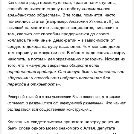
Как своего рода промежуточная, «разгонная» ступень,
способная вывести страну на орбиту «
нормального
гражданского общества
». В те годы, помнится, часто
появлялись статьи (например, Анатолия Уткина в ЛГ) со
ссылкой на маститых западных социологов, писавших о
том, сколько лет способны продержаться до своего
коллапса те или иные демократии – в зависимости от
среднего дохода на душу населения. Чем меньше доход –
тем короче у демократии век. В общем надо сначала жирку
накопить, а потом и демократизацию проводить. Исходя из
того, что и «
внутри закрытых обществ есть
определенная градация. Они могут быть относительно
здоровыми и способными набрать потенциал для
перехода в открытость
».
Реперной точкой в этом умозрении было опасение, что «
крюк
истлеет и разрушится от внутренней ржавчины»
. Что начнет
распадаться вся общественная конструкция…
Косвенным свидетельством принятого наверху решения
были слова одного моего знакомого с Алтая, депутата