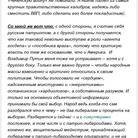
«Чеченскую войну» не поминали. А нынче палят из самых
крупных правительственных калибров, надеясь либо
сместить ВВП, либо сделать его более покладистым).
Со мной же вот что
:
с одной стороны, я считаю себя
русским патриотом, а с другой стороны получается,
что как таковой невольно выступаю в роли «агента
госдепа» и «пособника врага», потому что критикую
власть по тем же основаниям, что и Америка. И
Владимир Путин меня тоже не устраивает – хотя и с
другого боку. Только мне важно другое – чтобы народные
массы взвешенно и критично относились к своим
политикам. Чтобы голосовали не «сердцем»,
надсаженным микстурами и «энергетиками»
останкинских «кардиологов», а собственным разумом. И
только на основании объективной информации
принимали бы свой выбор. Народ ведь когда-то сам
разобрался что к чему – не дав либералам и процента на
выборах. Разберется и сейчас – и с
симулякрами
посложнее, в том числе и с патрио-либероидами. Хотя,
конечно же, вещательный мейнстрим, принадлежащий
либералам и патрио-либероидному олигархату, и не на