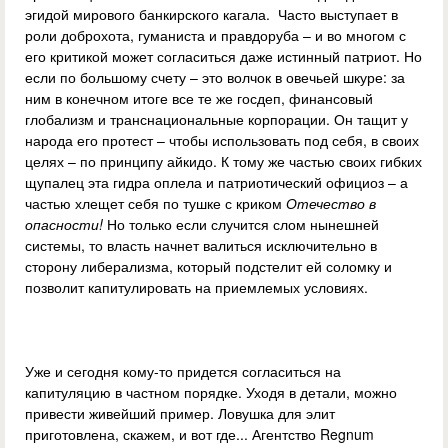
эгидой мирового банкирского кагала. Часто выступает в
роли доброхота, гуманиста и правдоруба – и во многом с
его критикой может согласиться даже истинный патриот. Но
если по большому счету – это волчок в овечьей шкуре: за
ним в конечном итоге все те же госдеп, финансовый
глобализм и транснациональные корпорации. Он тащит у
народа его протест – чтобы использовать под себя, в своих
целях – по принципу айкидо. К тому же частью своих гибких
щупалец эта гидра оплела и патриотический официоз – а
частью хлещет себя по тушке с криком
Отечество в
опасности!
Но только если случится слом нынешней
системы, то власть начнет валиться исключительно в
сторону либерализма, который подстелит ей соломку и
позволит капитулировать на приемлемых условиях.
Уже и сегодня кому-то придется согласиться на
капитуляцию в частном порядке. Уходя в детали, можно
привести живейший пример. Ловушка для элит
приготовлена, скажем, и вот где... Агентство Regnum