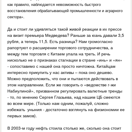
как правило, наблюдается невозможность быстрого
восстановления обрабатывающей промышленности и аграрного
сектора».
Да и стоит ли удивляться такой живой реакции в их прессе
на визит премьера Медведева? Раньше за юань давали 3,5
рубля, а теперь 11,5. Есть разница? Нам громогласно
рапортуют о расширении торгового сотрудничества, а
между тем торговля с Китаем упала на треть. И речь
нисколько не о признаках стагнации в стране «инь» и «ян»
- сопоставимо с нашей она просто ничтожна. Китайцам
интересно прикупить у нас активы – пока оно дешево.
Можно предположить, что они и пытаются действовать в
этом направлении. Если же говорить о «ведомстве г-жи
Набиулиной», призванном регулировать валютные тренды
- то, по мнению Сергея Глазьева, над нашим ЦБ смеются
во всем мире. (Только нам одним, пожалуй, сложно
избежать уныния - достаточно взглянуть на физиономии ее
первых замов).
В 2003-м году нефть стоила столько же, сколько она стоит