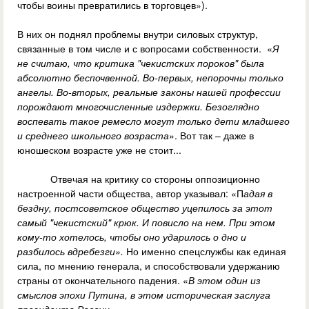
чтобы воины превратились в торговцев»).
В них он поднял проблемы внутри силовых структур,
связанные в том числе и с вопросами собственности. «
Я
не считаю, что критика "чекистских пороков" была
абсолютно беспочвенной. Во-первых, непорочны только
ангелы. Во-вторых, реальные законы нашей профессии
порождают многочисленные издержки. Безоглядно
воспевать такое ремесло могут только дети младшего
и среднего школьного возраста
». Вот так – даже в
юношеском возрасте уже не стоит...
Отвечая на критику со стороны оппозиционно
настроенной части общества, автор указывал: «П
адая в
бездну, постсоветское общество уцепилось за этот
самый "чекистский" крюк. И повисло на нем. При этом
кому-то хотелось, чтобы оно ударилось о дно и
разбилось вдребезги».
Но именно спецслужбы как единая
сила, по мнению генерала, и способствовали удержанию
страны от окончательного падения. «
В этом один из
смыслов эпохи Путина, в этом историческая заслуга