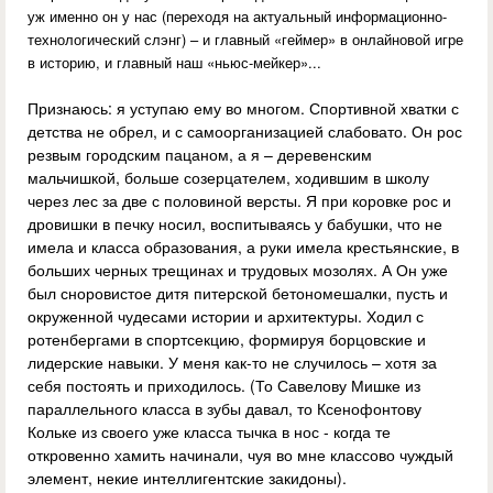
уж именно он у нас (переходя на актуальный информационно-
технологический слэнг) – и главный «геймер» в онлайновой игре
в историю, и главный наш «ньюс-мейкер»...
Признаюсь: я уступаю ему во многом. Спортивной хватки с
детства не обрел, и с самоорганизацией слабовато. Он рос
резвым городским пацаном, а я – деревенским
мальчишкой, больше созерцателем, ходившим в школу
через лес за две с половиной версты. Я при коровке рос и
дровишки в печку носил, воспитываясь у бабушки, что не
имела и класса образования, а руки имела крестьянские, в
больших черных трещинах и трудовых мозолях. А Он уже
был сноровистое дитя питерской бетономешалки, пусть и
окруженной чудесами истории и архитектуры. Ходил с
ротенбергами в спортсекцию, формируя борцовские и
лидерские навыки. У меня как-то не случилось – хотя за
себя постоять и приходилось. (То Савелову Мишке из
параллельного класса в зубы давал, то Ксенофонтову
Кольке из своего уже класса тычка в нос - когда те
откровенно хамить начинали, чуя во мне классово чуждый
элемент, некие интеллигентские закидоны).