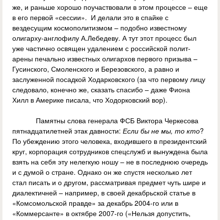
же, и раньше хорошо поучаствовали в этом процессе – еще
в его первой «сессии». И делали это в спайке с
вездесущим космополитизмом – подобно известному
олигарху-англофилу А.Лебедеву. А тут этот процесс был
уже частично освящен удалением с российской полит-
арены печально известных олигархов первого призыва –
Гусинского, Смоленского и Березовского, а равно и
заслуженной посадкой Ходарковского (за что первому лицу
следовало, конечно же, сказать спасибо – даже Фиона
Хилл в Америке писала, что Ходорковский вор).
Памятны слова генерала ФСБ Виктора Черкесова
пятнадцатилетней этак давности:
Если бы не мы, то кто
?
По убеждению этого человека, входившего в президентский
круг, корпорация сотрудников спецслужб и вынуждена была
взять на себя эту нелегкую ношу – не в последнюю очередь
и с думой о стране. Однако он же спустя несколько лет
стал писать и о другом, рассматривая предмет чуть шире и
диалектичней – например, в своей декабрьской статье в
«Комсомольской правде» за декабрь 2004-го или в
«Коммерсанте» в октябре 2007-го («Нельзя допустить,