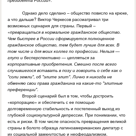
президента России»
.
Однако дело сделано – общество повисло на крюке,
а что дальше? Виктор Черкесов рассматривал три
возможных сценария для страны. Первый –
«превращаться в нормальное гражданское общество.
Чем быстрее в России сформируется полноценное
гражданское общество, тем будет лучше для всех. В
том числе и для моих коллег по профессии. Нельзя —
глупо и бесперспективно — цепляться за
корпоративные приобретения. Смешно после всего
случившегося вставать в позу и говорить о себе как о
"соли земли", об "элите элит". Лично я никогда не
обменяю свои права гражданина на какие-то "элитные
преференции"
.
Второй сценарий был в том, чтобы достроить
«корпорацию» и обеспечить с ее помощью
долговременную стабильность и постепенный выход из
глубокой социокультурной депрессии. При понимании, что
есть и риски. В том числе опасность превращения великой
страны в болото образца латиноамериканских диктатур с
их социальной замкнутостью и неофеодализмом.