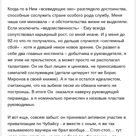
Когда-то в Нем «всевидящее око» разглядело достоинства,
способные сослужить стране особого рода службу. Меня
чаша сия миновала – и обстоятельства жизни не выделяли.
Если исключить «ведомственность» - Ему всегда
сопутствовал карьерный рост, со мной иначе. И у меня до
92-го что-то получалось, но дальше случился «системный
сбой» - хотя и давший некое новое зрение. Он развил в
себе два главных инстинкта – добытчика и руководителя, я
же этим не прельстился, а может просто не располагал
талантами. Он не был лишен и цинизма, не приносившего
симпатий сослуживцев (детали цитирует тот же Борис
Миронов в своей книжке). А я так и остался идеалистом,
считающим, что на зыбком песке из обмана ничего не
построишь. В итоге Он оказался наверху руководящей
пирамиды, а я номинально причислен к низовым пластам
руководимых.
И вот еще, совсем забыл: он принимал активное участие в
приватизации по Чубайсу - и вместе с оным, я же так
называемого ваучера не брал вообще… Стоп-стоп… тут