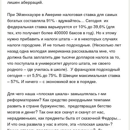
лишен аберраций.
При Эйзенхауэре в Америке налоговая ставка для самых
богатых составляла 91% - вдумайтесь… Сегодня их
федеральная ставка варьируется от 10% до 39,6% (для
тех, кто получает более 400000 баксов в год). Но к этому
нужно прибавить и налоги штата – и в некоторых случаях
налоги городские. И не только подоходные. (Несколько лет
назад одна молодая американка рассказывала мне, что
должна была заплатить две тысячи долларов налога за то,
что поступала в университет другого штата, не своего
родного – где училась в школе). У французов подоходный
сегодня – от 5,5% до 75%. В Швеции максимальная ставка
– 57%. И ничего – с экономикой все в порядке.
Для чего наша «плоская шкала» замышлялась г-ми
реформаторами? Как средство рекордными темпами
развить в стране буржуинство, предотвращая бегство
мозгов и денег? Так они все скачут и скачут от нас,
нерадивеньких, как предметы быта от сказочной Федоры…
И что она развила у нас в итоге, эта «плоская шкала»?