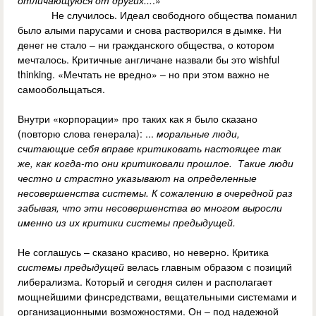
отличающуюся от других...
.»
Не случилось. Идеал свободного общества поманил
было алыми парусами и снова растворился в дымке. Ни
денег не стало – ни гражданского общества, о котором
мечталось. Критичные англичане назвали бы это wishful
thinking. «Мечтать не вредно» – но при этом важно не
самообольщаться.
Внутри «корпорации» про таких как я было сказано
(повторю слова генерала): ...
моральные люди,
считающие себя вправе критиковать настоящее так
же, как когда-то они критиковали прошлое. Такие люди
честно и страстно указывают на определенные
несовершенства системы. К сожалению в очередной раз
забывая, что эти несовершенства во многом выросли
именно из их критики системы предыдущей.
Не соглашусь – сказано красиво, но неверно. Критика
системы предыдущей
велась главным образом с позиций
либерализма. Который и сегодня силен и располагает
мощнейшими финсредствами, вещательными системами и
организационными возможностями. Он – под надежной