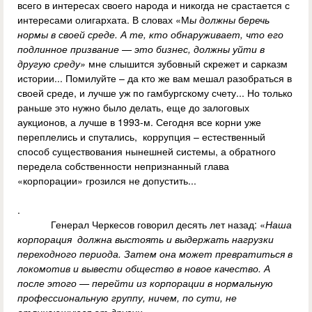
всего в интересах своего народа и никогда не срастается с
интересами олигархата. В словах «М
ы должны беречь
нормы в своей среде. А те, кто обнаруживает, что его
подлинное призвание — это бизнес, должны уйти в
другую среду»
мне слышится зубовный скрежет и сарказм
истории... Помилуйте – да кто же вам мешал разобраться в
своей среде, и лучше уж по гамбургскому счету... Но только
раньше это нужно было делать, еще до залоговых
аукционов, а лучше в 1993-м. Сегодня все корни уже
переплелись и спутались, коррупция – естественный
способ существования нынешней системы, а обратного
передела собственности непризнанный глава
«корпорации» грозился не допустить...
.
Генерал Черкесов говорил десять лет назад: «
Наша
корпорация должна выстоять и выдержать нагрузки
переходного периода. Затем она может превратиться в
локомотив и вывести общество в новое качество. А
после этого — перейти из корпорации в нормальную
профессиональную группу, ничем, по сути, не