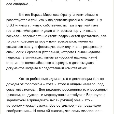
его стороне…
В книге Бориса Миронова «Ура-путинизм» обширно
повествуется о том, что было приватизировано в начале 90-х
В.В.Путиным в личную собственность. Там и крупный пакет
гостиницы «Астория», и доля в питерском порту, и пошло-
поехало – перечислять не стоит, подробностей достаточно. Как-
то раз я позвонил автору – поинтересовался, можно ли
ссылаться на эту информацию, если случится, проверена ли
она? Борис Сергеевич (тот самый, которого Ельцин недолго
подержал в министрах, изгнав за «русский национализм»)
ответил: не сомневайся, все в порядке, я два чемодана
документов когда-то в следственный комитет отнес…
Кто-то робко съехидничает: а в декларации только
доходы от госслужбы – хотя и этого в общем немало, под
семь миллионов… Для рядового россиянина или россиянки
(скажем, кондукторши маршрутного автобуса в Барнауле с
заработком в тринадцать тысяч рублей) уже и это -
астрономическая сумма. Все остальное – за пределами
воображения… И если ей сказать, что семь миллионов –