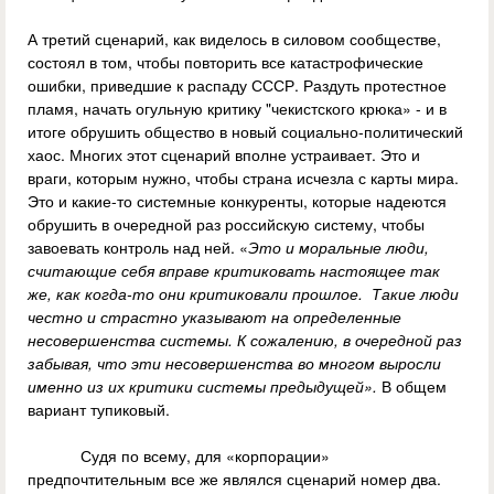
А третий сценарий, как виделось в силовом сообществе,
состоял в том, чтобы повторить все катастрофические
ошибки, приведшие к распаду СССР. Раздуть протестное
пламя, начать огульную критику "чекистского крюка» - и в
итоге обрушить общество в новый социально-политический
хаос. Многих этот сценарий вполне устраивает. Это и
враги, которым нужно, чтобы страна исчезла с карты мира.
Это и какие-то системные конкуренты, которые надеются
обрушить в очередной раз российскую систему, чтобы
завоевать контроль над ней. «
Это и моральные люди,
считающие себя вправе критиковать настоящее так
же, как когда-то они критиковали прошлое. Такие люди
честно и страстно указывают на определенные
несовершенства системы. К сожалению, в очередной раз
забывая, что эти несовершенства во многом выросли
именно из их критики системы предыдущей».
В общем
вариант тупиковый.
Судя по всему, для «корпорации»
предпочтительным все же являлся сценарий номер два.