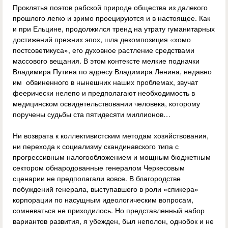
Проклятья поэтов рабской природе общества из далекого
прошлого легко и зримо проецируются и в настоящее. Как
и при Ельцине, продолжился тренд на утрату гуманитарных
достижений прежних эпох, шла декомпозиция «хомо
постсоветикуса», его духовное растление средствами
массового вещания. В этом контексте мелкие подначки
Владимира Путина по адресу Владимира Ленина, недавно
им обвиненного в нынешних наших проблемах, звучат
феерически нелепо и предполагают необходимость в
медицинском освидетельствовании человека, которому
поручены судьбы ста пятидесяти миллионов…
Ни возврата к коллективистским методам хозяйствования,
ни перехода к социализму скандинавского типа с
прогрессивным налогообложением и мощным бюджетным
сектором обнародованные генералом Черкесовым
сценарии не предполагали вовсе. В благородстве
побуждений генерала, выступавшего в роли «спикера»
корпорации по насущным идеологическим вопросам,
сомневаться не приходилось. Но представленный набор
вариантов развития, я убежден, был неполон, однобок и не