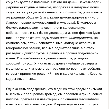
социализуются с помощью ТВ: что ни день - Вексельберг и
Дерипаска крупным планом, изображая в интервью почти
такую же натужную озабоченность общими бедами и такое
же радение общему благу, какие демонстрирует министр
Лавров, нервно покуривающий в кулуарах). В «силовом
блоке», взвалившем на свои плечи колоссальную
собственность и как бы не делающем из нее фетиша (для
них, нас уверяют, это ведь
всего лишь инструмент
), не
сомневаюсь, есть и блистательные молодые атланты в
генеральском звании, весьма поднаторевшие в битвах
разведок и дипкорпусов, а равно и в прочей подковерной
возне. Им пребывание в динамичной среде задает
хороший тонус… У них есть современнейшие сервера и
мощные аналитические центры, они по-военному собраны,
готовы к принятию решений – но и коллегиальны… Короче,
кадры отменные…
Однако есть подозрение, что люди из этой среды привыкли
мыслить и оперировать громадьем проектов и финансовых
потоков, пребывая в левитации и опьянении масштабами
возможностей и контр-ходов. И производство как процесс