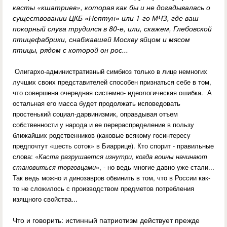
касты «кшатриев», которая как бы и не догадывалась о
существовании ЦКБ «Нептун» или 1-го МЧЗ, где ваш
покорный слуга трудился в 80-е, или, скажем, Глебовской
птицефабрики, снабжавшей Москву яйцом и мясом
птицы, рядом с которой он рос...
Олигархо-административный симбиоз только в лице немногих
лучших своих представителей способен признаться себе в том,
что совершена очередная системно- идеологическая ошибка. А
остальная его масса будет продолжать исповедовать
простенький социал-дарвинизмик, оправдывая отъем
собственности у народа и ее перераспределение в пользу
ближайших родственников (каковые всякому госинтересу
предпочтут «шесть соток» в Биаррице). Кто спорит - правильные
слова: «
Каста разрушается изнутри, когда воины начинают
становиться торговцами
», - но ведь многие давно уже стали...
Так ведь можно и динозавров обвинить в том, что в России как-
то не сложилось с производством предметов потребления
изящного свойства...
Что и говорить: истинный патриотизм действует прежде