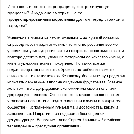
И что же... и где же «корпорация», контролирующая
процессы? И куда она смотрит – с ее
продекларированным моральным долгом перед страной и
народом?
Убиваться в общем не стоит, отчаяние – не лучший советчик.
Справедливости ради отметим, что многие россияне все же
успели прикупить дорогие авто и построить новое жилье за эти
полтора десятка лет, улучшив материальное качество жизни, а
иные и умножить активы покрупнее. Но таких все же
подавляющее меньшинство. Уровень потребления заметно
снижается – и статистически безликому большинству предстоит
испытать серьезные и вполне ощутимые фрустрации. Главное
же в том, что с деградацией экономики мы еще и получили
деградацию человека. Он - опять же в массе - вовсе не стал
человеком нового типа, подготовленным к жизни в «открытом
обществе», исполненным гуманизма и достоинства, каким и
замышлялся. Напротив – он подвергся беспощадной
декультурации. Вспомним слова Сергея Капицы: «Российское
телевидение – преступная организация».