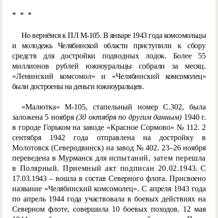
* * *
Но вернёмся к ПЛ М-105. В январе 1943 года комсомольцы
и молодежь Челябинской области приступ
или к сбору
средств для достройки подводных лодок. Более 55
миллионов рублей южноуральцы собрали за месяц.
«Ленинский комсомол» и «Челябински
й комсомолец»
были достроены на деньги южноуральцев.
«Малютка» М-105, стапельный номер С.302, была
заложена 5 ноября
(30 октября по другим данным)
1940 г.
в городе Горьком на заводе «Красное Сормово» № 112. 2
сентября 1942 года отправлена на достройку в
Молотовск (Северодвинск) на завод № 402. 23–26 ноября
переведена в Мурманск для ис
пытаний, затем перешла
в Полярный. Приемный акт подписан 20.02.19
43. С
17.0
3.1943 – вошла в состав Северного флота. Присвоено
название «Челябинский комсомолец». С апреля 1943 года
по апрель 1944 года участвовала в боевых действиях на
Северном флоте, совершила 10 боевых походов. 12 мая