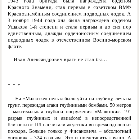
1943 года бригада была награждена орденом
Красного Знамени, став первым в советском ВМФ
Краснознамённым соединением подводных лодок. А
3 ноября 1944 года она была награждена орденом
Ушакова 1-й степени и стала первым и до сих пор
единственным, дважды орденоносным соединением
подводных лодок в отечественном Военно-морском
флоте.
Иван Александрович врать не стал бы…
* * *
На «Малютке» нельзя было уйти на глубину, лечь на
грунт, пережидая атаки глубинными бомбами. 50 метров
– максимальная глубина погружения «Малютки». 191
разрыв глубинных и авиабомб в непосредственной
близости от ПЛ
насчитали акустики во время одного из
походов. Больше только у Фисановича – абсолютный
«рекорд» – 324 разрыва. Это и представить трудно. А