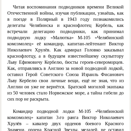
Читая воспоминания подводников времени Великой
Отечественной войны, изучая публикации, узнаёшь, как
в поезде в Полярный в 1943 году познакомились
делегаты Челябинска и краснофлотец Кербель, как
встречали делегацию подводники, как принимал
подводную лодку «Малютка» М-105 «Челябинский
комсомолец» её командир, капитан-лейтенант Виктор
Николаевич Хрулёв. Как адмирал Головко заказывал
краснофлотцу, а в будущем известнейшему скульптору
Льву Ефимовичу Кербелю, бюсты героев-североморцев.
Как, отправляясь в Англию за новой подводной лодкой,
оставил Герой Советского Союза Израиль Фисанович
Льву Кербелю свои личные вещи, ещё не зная, что из
Англии он уже не вернётся. Братской могилой экипажа
из 50 человек стало Норвежское море, а тайна гибели до
сих пор не раскрыта.
Командир подводной лодки М-105 «Челябинский
комсомолец» капитан 3-го ранга Виктор Николаевич
Хрулёв – кавалер двух орденов боевого Красного
Знамени, ордена Красной Звезды, медалей, не оставил