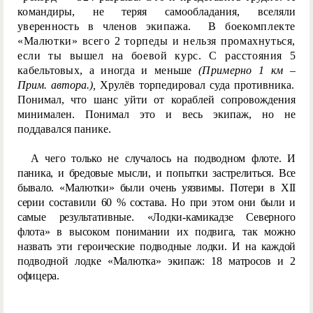
ком
андиры, не теряя самообладания, вселяли
уверенность в членов экипажа. В бо
екомплекте
«Малютки» всего 2 торпеды и нельзя промахнуться,
если ты вышел на боевой курс. С расстояния
5
кабельтовых, а иногда и меньше
(Примерно 1 км –
Прим. автора.),
Хрулёв торпедировал суда противника.
Понимал, что шанс уйти от кораблей сопровождения
минимален. Понимал это и весь экипаж, но не
поддавался панике.
А чего только не случалось на подводном флоте. И
паника, и бредовые мысли, и попытки застрелиться. Все
бывало. «Малютки» были очень уязвимы. Потери в ХII
серии составили 60 % состава. Но при этом они были и
самые результативные. «Лодки-камикадзе Северного
флота» в высоком понимании их подвига, так можно
назвать эти героические подводные лодки. И на каждой
подводной лодке «Малютка» экипаж: 18 матросов и 2
офицера.