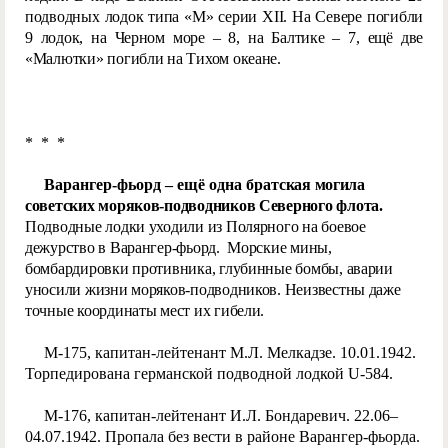
подводных лодок типа «М» серии XII. На Севере погибли
9 лодок, на Черном море – 8, на Балтике – 7, ещё две
«Малютки» погибли на Тихом океане.
* * *
Варангер-фьорд – ещё одна брат
ская могила
советских моряков-подводников Северного флота.
Подводные лодки уходили из Полярного на боевое
дежурство в Варангер-фьорд. Морские мины,
бомбардировки противника, глубинные бомбы, аварии
уносили жизни моряков-подводников. Неизвестны даже
точные координаты мест их гибели.
М-175, капитан-лейтенант М.Л. Мелкадзе. 10.01.1942.
Торпедирована германской подводной лодкой U-584.
М-176, капитан-лейтенант И.Л. Бондаревич. 22.06–
04.07.1942. Пропала без вести в районе Варангер-фьорда.