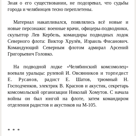
Зна
я о его существовании, не подозревал, что судьбы
города и челябинцев тесно переплетены.
Материал накапливался, появлялись всё новые и
новые персонажи: военные врачи, офицеры-подводники,
скульптор Лев Кербель, командиры подводных лодок
Северного флота: Виктор Хрулёв, Израиль Фисанович.
Командующий Северным флотом адмирал Арсений
Григорьевич Головко.
На подводной лодке «Челябинский комсомолец»
воевали уральцы: рулевой И. Овсянни
ков и торпедист
Е. Русанов, радис
т Е. Шатов, трюмный Н.
Господченков, электрик В. Краснов и акустик, секретарь
комсомольской организации Николай Хомутов. С начала
войны он был юнгой на флоте, затем командиром
отделения радистов и акустиков на М-105.
* * *