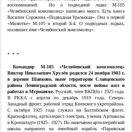
воспоминаний. Но о подводной лодке М-105
«Челябинский комсомолец» написано много. Есть книга
Василия Сорокина «Подводная Уральская». Она о первой
«Малютке» М-105 и второй Б-4. О подводных лодках,
носивших имя «Челябинский комсомолец».
* * *
Командир М-105 «Челябинский комсомолец»
Виктор Николаевич Хрулёв родился 24 ноября 1903 г.
в д
еревне Шавково, ныне территория Сланцевского
района Ленинградской области, после войны жил и
работал в Мурманске.
Русский, член ВКП(б) с 1925 г
ода.
В РККА с апреля по декабрь 1919 года, Северо-
Западный фронт, рабочий отряд Киевского укрепрайона.
С октября 1925 года служил на Балтийском флоте.
Краснофлотец, артиллерист-электрик, ученик Артшколы
в Кронштад
те (1925– 1927). По окончании артиллерийской
школы направлен на линейный корабль «Парижская