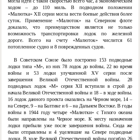
могла идти с такой скоростью всего час, а экономическим
ходом – до 110 миль. В подводном положении
«Малютка» XII серии могла вести боевые действия более
суток. Применение «Малюток» на Северном флоте
доказало, что преимуществом является не только
возможность транспортировки лодок по железной
дороге. Всего на счету «Малюток» числится 61
потопленное судно и 8 поврежденных судов.
В Советском Союзе было построено 153 подводные
лодки типа «М», из них 78 лодок до войны, 22 во время
войны и 53 лодки улучшенной XV серии после
завер
шения Великой Отечественной войны.
28
подводных лодок «М» серия XII вступили в строй до
начала Великой Отечественной войны и 18 – в ходе войны.
16 лодок данного проекта оказались на Черном море, 14 –
на Севере, 9 – на Балтике и 6 – на Дальнем Востоке. В годы
войны в 1944 году четыре «Малютки» с Тихого океана
были направлены на Черное море. К месту назначения
лодки прибыли уже после завершения войны. Сюда же
были отправлены и 4 уцелевшие на Севере подводные
лодки. В ходе Великой Отечественной войны погибло 26