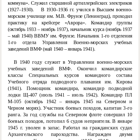
коммуна». Служил старшиной артиллерийских электриков
(1927–1930). В 1930–1936 гг. учился в Высшем военно-
морском училище им. М.В. Фрунзе (Ленинград), проходил
практику на крейсере «Аврора». Командир группы
(октябрь 1933 – ноябрь 1937), начальник курса (ноябрь 1937
– май 1940) ВВМУ им. Фрунзе. Начальник 1-го отделения
1-го отдела Управления Военно-морских учебных
заведений ВМФ (май 1940 – январь 1941).
В 1940 году служит в Управлении военно-морских
учебных заведений ВМФ. Окончил командирские
классы Специальных курсов командного состава
Учебного отряда подводного плавания им. Кирова
(1941). Помощник командира, командир подводной
лодки Щ-407 (июль 1941 – июль 1942). Командир ПЛ
М-105 (октябрь 1942 – январь 1945 на Северном и
Черном морях). Участник бо
евых походов, капитан 3-го
ранга. За год службы на Северном флоте совершил 10
боевых походов, потопил 6 судов неприятеля. В январе
1945 г. уволен в запас. Работал на гражданских судах
Архангельского пароходства. Награжден двумя