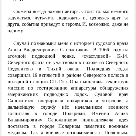
Сюжеты всегда находят автора. Стоит только немного
задуматься, чуть-чуть подождать и, цепляясь друг за
друга, события приведут к героям. И, возможно, даже не
одному.
Случай познакомил меня с историей судового врача
Асика Владимировича Сапожникова. В 1966 году на
атомной подводной лодке, «счастливой» К-14,
Северного флота он участвовал в походе из Северного
Ледовитого в Тихий океан. Подводная лодка
совершила 19 всплытий в районе Северного полюса и
полярной станции СП-15ф. Она выполняла секретную
миссию по тестированию аппаратуры обнаружения
американских подводных лодок. Судовой врач
Сапожников оперировал полярников и матросов, а
дальнейшую службу нёс начальником военного
госпиталя в городе Полярный. Именно Асику
Владимировичу Сапожникову принадлежала идея
поставить в городе Полярном памятник военным
медикам. Так я впервые познакомился с Полярным.