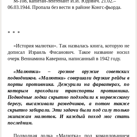
М-108, капитан-лейтенант И.И. Юдович. 21.02.–
06.03.1944. Пропала без вести в районе Конгс-фьорда.
* * *
«История малютки». Так назвалась книга, которую не
дописал Израиль Фисанович. Такое название носил
очерк Вениамина Каверина, написанный в 1942 году.
«Малютки» – грозное оружие советских
подводников. «Малютки» совершали дерзкие рейды в
порты противника. Дежурили на фарватерах, по
которым проходили транспорты противника.
Подводные лодки скрытно подходили к норвежскому
берегу, высаживали разведчиков, а потом также
скрытно забирали. Эти задачи были под силу только
экипажам малюток. И каждый поход мог стать
последним.
Подводная лодка «Малютка» под командованием