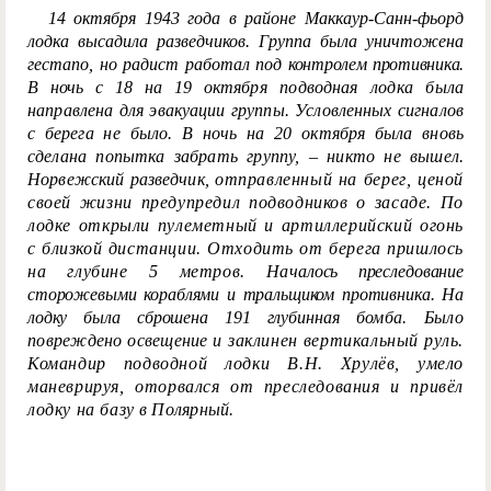
14 октября 1943 года в районе Маккаур-Санн-фьорд
лодка высадила разведчиков. Группа была уничтожена
гестапо, но радист работал под
контролем противника.
В ночь с 18 на
19 ок
тября подводная лодка была
направлена для эвакуации группы. Условленных сигналов
с берега не было. В ночь на 20 октября была вновь
сделана попытка забрать группу, – никто не вышел.
Норвежский разведчик,
отправленный на берег, ценой
своей жизни предупредил подводников о засаде. По
лодке открыли пулеметный и артиллерийский огонь
с близкой дистанции. Отходить от берега пришлось
на глубине 5 метров. На
чалось преследование
сторожевыми кораблями и тральщиком противника. На
лодку была сброшена 191 глубинная
бомба. Было
повреждено освещение
и заклинен вертикальный руль.
Командир подводной лодки В.Н. Хрулёв, умело
маневрируя, оторвался от преследования и привёл
лодку на баз
у в Полярный.