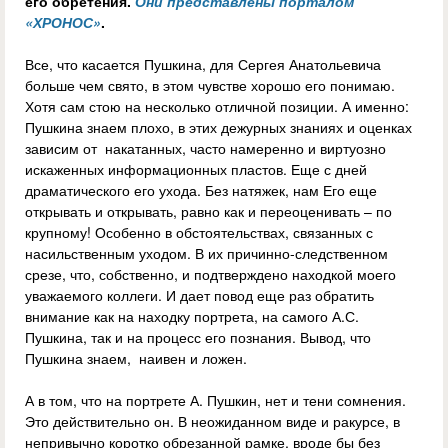
его обретения.
Они представлены порталом
«ХРОНОС»
.
Все, что касается Пушкина, для Сергея Анатольевича
больше чем свято, в этом чувстве хорошо его понимаю.
Хотя сам стою на несколько отличной позиции. А именно:
Пушкина знаем плохо, в этих дежурных знаниях и оценках
зависим от накатанных, часто намеренно и виртуозно
искаженных информационных пластов. Еще с дней
драматического его ухода. Без натяжек, нам Его еще
открывать и открывать, равно как и переоценивать – по
крупному! Особенно в обстоятельствах, связанных с
насильственным уходом. В их причинно-следственном
срезе, что, собственно, и подтверждено находкой моего
уважаемого коллеги. И дает повод еще раз обратить
внимание как на находку портрета, на самого А.С.
Пушкина, так и на процесс его познания. Вывод, что
Пушкина знаем, наивен и ложен.
А в том, что на портрете А. Пушкин, нет и тени сомнения.
Это действительно он. В неожиданном виде и ракурсе, в
непривычно коротко обрезанной рамке, вроде бы без