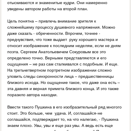
отыскиваются и знаменитые кудри. Они намеренно
увидены автором работы на второй план.
Цель понятна – привлечь внимание зрителя к
сложнейшему процессу душевного напряжения. Можно
даже сказать - обреченности. Впрочем, точнее -
предчувствия, что тоже выдает руку хорошего мастера и
относит изображение к последним неделям, если не дням
поэта. Сергеем Анатольевичем Сокуровым все это
определено точно. Верными представляются и его
ощущения – не раз сам сталкивался с подобным. И еще.
На третьчетвертном портретном изображении сложно
уловить следы синхронности лица – предшественницы
близкого исхода. Но ощущение такое, что даже она есть –
эта давняя и верная примета близкого конца. И это также
поразило автора находки.
Ввести такого Пушкина в его изобразительный ряд многого
стоит. Это больше, чем удача. И, соглашайся-не
соглашайся, подтверждает то, на что налегаю, - Пушкина
знаем плохо. Увы, увы и еще раз увы. А ведь есть еще