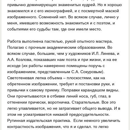
привычно доминирующих знаменитых кудрей. Но я хорошо
знакомился и с его иконографией, и с посмертной маской
изображенного. Сомнений нет. Во всяком случае, лично у
меня, имевшего возможность знакомиться и с поэтом, и
событиями его судьбы там, где они имели место.
Работа выполнена пастелью, рукой опытного мастера.
Полагаю с прочным академическим образованием. Во
всяком случае, большим, чем у художников И.Л. Линева, и
А.А. Козлова, показавших нам поэта и при жизни, и на ее
исходе (их работы намеренно помещены поручь с
изображением, представленным С.А. Сокуровым).
Светотеневая лепка объема – плоскостями, как на
обретенном изображении, требует и постановки руки, и
привычки к самому приему. Поправки карандашом видны.
Они прочитываются в отбивке линий носа, губ, глаз, в
оттенении прически, воротничка. Старательные. Все это
легко улавливается, но не затрагивает общего вывода. И в
этом не усматривается никакой предосудительности.
Рутинная издательская практика. Если немного увеличить
контрастность изображения, что я и сделал. то легко