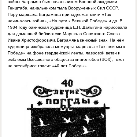
войны Баграмян был начальником Военной академии
Генштаба, начальником тыла Вооруженных Сил СССР.
Перу маршала Баграмяна принадлежат книги «Так
начиналась война», «На пути к Великой Победе» и др. В
1984 году бакинская художница Е.Н.Шалыгина нарисовала
для домашней библиотеки Маршала Советского Союза
Ивана Христофоровича Баграмяна книжный знак. На нём
художница изобразила мемуары маршала «Так шли мы к
Победе» на фоне гвардейской ленты, лавровой ветви и
эмблемы Всесоюзного общества книголюбов (ВОК), текст
на экслибрисе гласит «40 лет Победы».