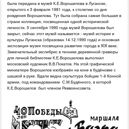
была передана в музей К.Е.Ворошилова в Луганске,
открытого к 3 февраля 1981 года, к столетию со дня
рождения Ворошилова. Тут была собрана самая большая в
стране коллекция, посвященная одной исторической
личности. 5 сентября 1990 года музей Ворошилова был
закрыт, сейчас этот музей называется - музей истории и
культуры Луганска (образован 14.12.1990 года) и основная
экспозиция музея посвящена развитию города в XIX веке.
Замечательный экслибрис в технике деревянной гравюры
для личной библиотеки К.Е.Ворошилова выполнил
московский художник В.В.Покатов. На этой графической
миниатюре Ворошилов изображён на коне в будёновке с
шашкой в руке. Вдали видна скульптура бойцам 1-й Конной
армии, под командованием С.М.Будённого, в которой
К.Е.Ворошилов был членом Реввоенсовета.