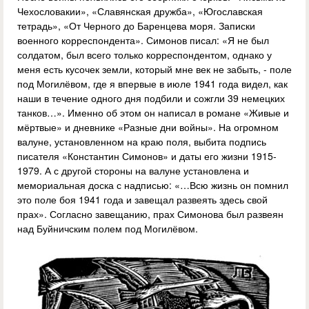
Чехословакии», «Славянская дружба», «Югославская
тетрадь», «От Черного до Баренцева моря. Записки
военного корреспондента». Симонов писал: «Я не был
солдатом, был всего только корреспондентом, однако у
меня есть кусочек земли, который мне век не забыть, - поле
под Могилёвом, где я впервые в июле 1941 года видел, как
наши в течение одного дня подбили и сожгли 39 немецких
танков…». Именно об этом он написал в романе «Живые и
мёртвые» и дневнике «Разные дни войны». На огромном
валуне, установленном на краю поля, выбита подпись
писателя «Константин Симонов» и даты его жизни 1915-
1979. А с другой стороны на валуне установлена и
мемориальная доска с надписью: «…Всю жизнь он помнил
это поле боя 1941 года и завещал развеять здесь свой
прах». Согласно завещанию, прах Симонова был развеян
над Буйничским полем под Могилёвом.