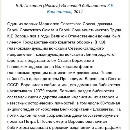
В.В. Покатов (Москва) Из личной библиотеки
К.Е.
Ворошилова
, 2011
Один из первых Маршалов Советского Союза, дважды
Герой Советского Союза и Герой Социалистического Труда
К.Е.Ворошилов в годы Великой Отечественной войны был
членом Государственного комитета обороны (ГКО),
главнокомандующим войсками Северо-Западного
направления, командующим войсками Ленинградского
фронта, представителем Ставки Верховного
Главнокомандования на Волховском фронте,
главнокомандующим партизанским движением. После
войны был председателем Президиума Верховного Совета
СССР. Ворошилов любил книги, его домашняя библиотека
насчитывала 12370 томов. Большой раздел библиотеки
составили книги с дарственными надписями их авторов и
известных исторических личностей, в том числе 30-томная
энциклопедия от королевы Великобритании Елизаветы. На
полях одной из книг сохранились даже собственноручные
пометки Петра I. После смерти Ворошилова личная
библиотека маршала с редкими изданиями и автографами