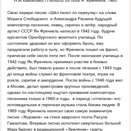
Н.М.Канделаки (Тбилиси) Ex notis Я. Френкеля, 1985
Свою первую песню «Шёл пилот по переулку» на слова
Мориса Слободского и Александра Раскина будущий
композитор-песенник, певец, скрипач и актёр, народный
артист СССР Ян Френкель написал в 1942 году, будучи
курсантом Оренбургского зенитного училища. По
состоянию здоровья он мог оформить бронь, ему
предлагали работу в тылу, но Френкель пошел на фронт,
приписав себе около пяти лет. После окончания училища в
1942 году Ян Френкель принимал участие в боевых
действиях, был тяжело ранен и после лечения с 1943 года
до конца войны служил во фронтовом театре, играя на
рояле, скрипке и аккордеоне. После войны с 1946 года жил
в Москве, делал оркестровки крупных произведений,
однако по-настоящему ощутил призвание композитора-
песенника только в 1960-е годы, в период «оттепели» его
исповедальная и лиричная музыка стала близка людям. В
1969 году Френкель написал свою самую знаменитую
песню «Журавли» на стихи аварского поэта Расула
Гамзатова. Впервые песню исполнил смертельно больной
Марк Бернес в редакционной «Землянке» газеты