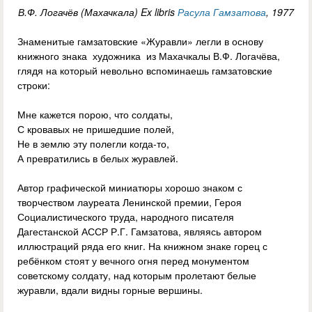
В.Ф. Логачёв (Махачкала) Ex libris
Расула Гамзатова
, 1977
Знаменитые гамзатовские «Журавли» легли в основу
книжного знака художника из Махачкалы В.Ф. Логачёва,
глядя на который невольно вспоминаешь гамзатовские
строки:
Мне кажется порою, что солдаты,
С кровавых не пришедшие полей,
Не в землю эту полегли когда-то,
А превратились в белых журавлей.
Автор графической миниатюры хорошо знаком с
творчеством лауреата Ленинской премии, Героя
Социалистического труда, народного писателя
Дагестанской АССР Р.Г. Гамзатова, являясь автором
иллюстраций ряда его книг. На книжном знаке горец с
ребёнком стоят у вечного огня перед монументом
советскому солдату, над которым пролетают белые
журавли, вдали видны горные вершины.