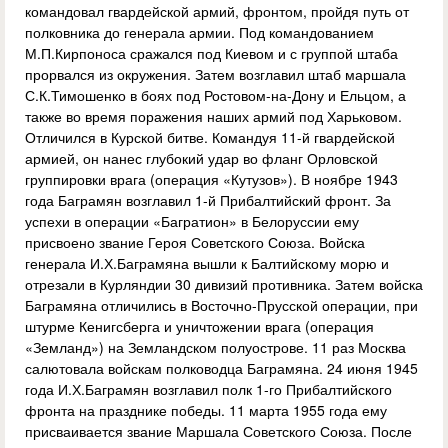
командовал гвардейской армий, фронтом, пройдя путь от
полковника до генерала армии. Под командованием
М.П.Кирпоноса сражался под Киевом и с группой штаба
прорвался из окружения. Затем возглавил штаб маршала
С.К.Тимошенко в боях под Ростовом-на-Дону и Ельцом, а
также во время поражения наших армий под Харьковом.
Отличился в Курской битве. Командуя 11-й гвардейской
армией, он нанес глубокий удар во фланг Орловской
группировки врага (операция «Кутузов»). В ноябре 1943
года Баграмян возглавил 1-й Прибалтийский фронт. За
успехи в операции «Багратион» в Белоруссии ему
присвоено звание Героя Советского Союза. Войска
генерала И.Х.Баграмяна вышли к Балтийскому морю и
отрезали в Курляндии 30 дивизий противника. Затем войска
Баграмяна отличились в Восточно-Прусской операции, при
штурме Кенигсберга и уничтожении врага (операция
«Земланд») на Земландском полуострове. 11 раз Москва
салютовала войскам полководца Баграмяна. 24 июня 1945
года И.Х.Баграмян возглавил полк 1-го Прибалтийского
фронта на празднике победы. 11 марта 1955 года ему
присваивается звание Маршала Советского Союза. После