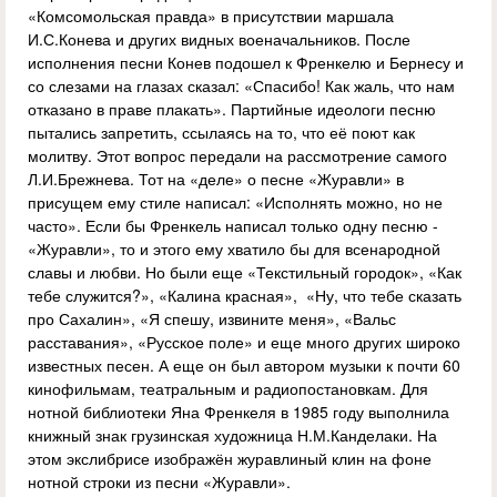
«Комсомольская правда» в присутствии маршала
И.С.Конева и других видных военачальников. После
исполнения песни Конев подошел к Френкелю и Бернесу и
со слезами на глазах сказал: «Спасибо! Как жаль, что нам
отказано в праве плакать». Партийные идеологи песню
пытались запретить, ссылаясь на то, что её поют как
молитву. Этот вопрос передали на рассмотрение самого
Л.И.Брежнева. Тот на «деле» о песне «Журавли» в
присущем ему стиле написал: «Исполнять можно, но не
часто». Если бы Френкель написал только одну песню -
«Журавли», то и этого ему хватило бы для всенародной
славы и любви. Но были еще «Текстильный городок», «Как
тебе служится?», «Калина красная», «Ну, что тебе сказать
про Сахалин», «Я спешу, извините меня», «Вальс
расставания», «Русское поле» и еще много других широко
известных песен. А еще он был автором музыки к почти 60
кинофильмам, театральным и радиопостановкам. Для
нотной библиотеки Яна Френкеля в 1985 году выполнила
книжный знак грузинская художница Н.М.Канделаки. На
этом экслибрисе изображён журавлиный клин на фоне
нотной строки из песни «Журавли».