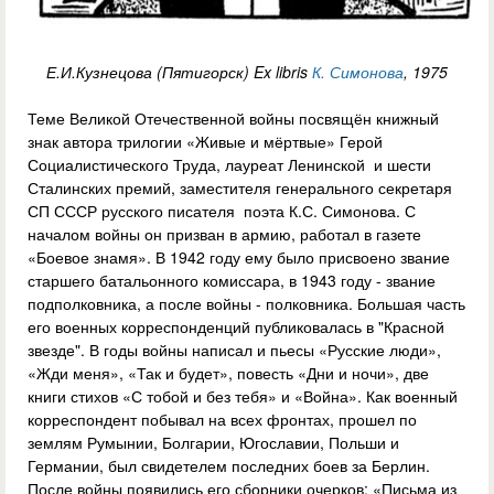
Е.И.Кузнецова (Пятигорск) Ex libris
К. Симонова
, 1975
Теме Великой Отечественной войны посвящён книжный
знак автора трилогии «Живые и мёртвые» Герой
Социалистического Труда, лауреат Ленинской и шести
Сталинских премий, заместителя генерального секретаря
СП СССР русского писателя поэта К.С. Симонова. С
началом войны он призван в армию, работал в газете
«Боевое знамя». В 1942 году ему было присвоено звание
старшего батальонного комиссара, в 1943 году - звание
подполковника, а после войны - полковника. Большая часть
его военных корреспонденций публиковалась в "Красной
звезде". В годы войны написал и пьесы «Русские люди»,
«Жди меня», «Так и будет», повесть «Дни и ночи», две
книги стихов «С тобой и без тебя» и «Война». Как военный
корреспондент побывал на всех фронтах, прошел по
землям Румынии, Болгарии, Югославии, Польши и
Германии, был свидетелем последних боев за Берлин.
После войны появились его сборники очерков: «Письма из