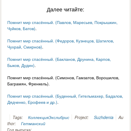
Далее читайте:
Помнит мир спасённый. (Павлов, Маресьев, Покрышкин,
Чуйков, Батов)
.
Помнит мир спасённый. (Федоров, Кузнецов, Шатилов,
Чухрай, Смирнов)
.
Помнит мир спасённый. (Бакланов, Друнина, Карпов,
Быков, Дудин)
.
Помнит мир спасённый. (Симонов, Гамзатов, Ворошилов,
Баграмян, Френкель).
Помнит мир спасённый. (Буденный, Гительмахер, Бадалов,
Дядченко, Ерофеев и др.)
.
Tags:
Коллекция
Экслибрис
Project:
Suzhdenia
Au
thor:
Гетманский
Год выпуска: