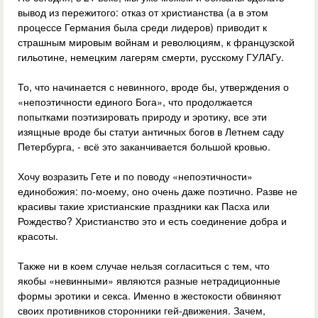
вывод из пережитого: отказ от христианства (а в этом
процессе Германия была среди лидеров) приводит к
страшным мировым войнам и революциям, к французской
гильотине, немецким лагерям смерти, русскому ГУЛАГу.
То, что начинается с невинного, вроде бы, утверждения о
«непоэтичности единого Бога», что продолжается
попытками поэтизировать природу и эротику, все эти
изящные вроде бы статуи античных богов в Летнем саду
Петербурга, - всё это заканчивается большой кровью.
Хочу возразить Гете и по поводу «непоэтичности»
единобожия: по-моему, оно очень даже поэтично. Разве не
красивы такие христианские праздники как Пасха или
Рождество? Христианство это и есть соединение добра и
красоты.
Также ни в коем случае нельзя согласиться с тем, что
якобы «невинными» являются разные нетрадиционные
формы эротики и секса. Именно в жестокости обвиняют
своих противников сторонники гей-движения. Зачем,