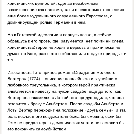
христианских ценностей, сделав неизбежным
возникновение как нацизма, так и в некоторых отношениях
еще более чудовищного современного Евросоюза, с
доминирующей ролью Германии в нем.
Но к Гетевской идеологии я вернусь позже, а сейчас
обращусь к его прозе, где, разумеется, нет почти ни следа
христианства: герои не ходят в церковь и практически не
думают о Боге, разве что о «богах» или о «духе природы» и
т.п.
Известность Гете принес роман «Страдания молодого
Вертера» (1774) – описание пошлейшего и глупейшего
любовного треугольника, в котором герой практически
влюбляется в невесту на чужой свадьбе: еще до того, как
Вертер познакомился с Лоттой, его предупредили, что она
готовится к браку с Альбертом. После свадьбы Альберта и
Лоты Вертер переходит на положение «друга семьи», и эта
роль несчастного воздыхателя была бы смешна, если бы
Гете не придал герою демонических черт и не заставил бы
его покончить самоубийством.