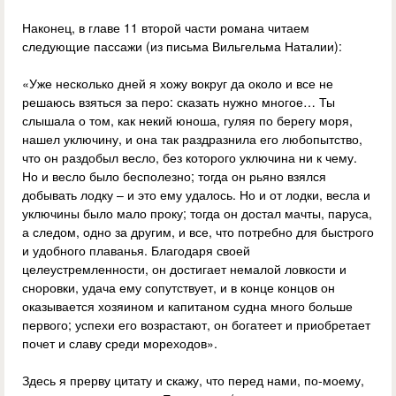
Наконец, в главе 11 второй части романа читаем
следующие пассажи (из письма Вильгельма Наталии):
«Уже несколько дней я хожу вокруг да около и все не
решаюсь взяться за перо: сказать нужно многое… Ты
слышала о том, как некий юноша, гуляя по берегу моря,
нашел уключину, и она так раздразнила его любопытство,
что он раздобыл весло, без которого уключина ни к чему.
Но и весло было бесполезно; тогда он рьяно взялся
добывать лодку – и это ему удалось. Но и от лодки, весла и
уключины было мало проку; тогда он достал мачты, паруса,
а следом, одно за другим, и все, что потребно для быстрого
и удобного плаванья. Благодаря своей
целеустремленности, он достигает немалой ловкости и
сноровки, удача ему сопутствует, и в конце концов он
оказывается хозяином и капитаном судна много больше
первого; успехи его возрастают, он богатеет и приобретает
почет и славу среди мореходов».
Здесь я прерву цитату и скажу, что перед нами, по-моему,