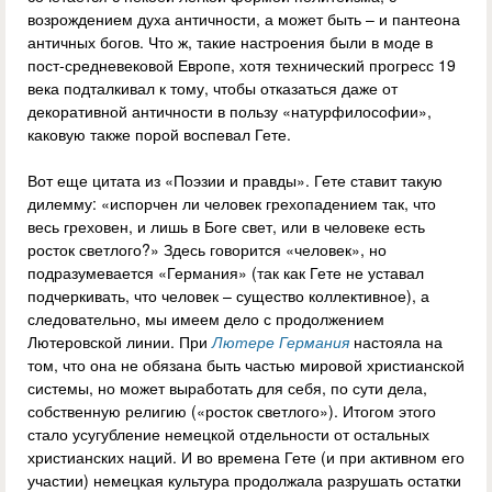
возрождением духа античности, а может быть – и пантеона
античных богов. Что ж, такие настроения были в моде в
пост-средневековой Европе, хотя технический прогресс 19
века подталкивал к тому, чтобы отказаться даже от
декоративной античности в пользу «натурфилософии»,
каковую также порой воспевал Гете.
Вот еще цитата из «Поэзии и правды». Гете ставит такую
дилемму: «испорчен ли человек грехопадением так, что
весь греховен, и лишь в Боге свет, или в человеке есть
росток светлого?» Здесь говорится «человек», но
подразумевается «Германия» (так как Гете не уставал
подчеркивать, что человек – существо коллективное), а
следовательно, мы имеем дело с продолжением
Лютеровской линии. При
Лютере
Германия
настояла на
том, что она не обязана быть частью мировой христианской
системы, но может выработать для себя, по сути дела,
собственную религию («росток светлого»). Итогом этого
стало усугубление немецкой отдельности от остальных
христианских наций. И во времена Гете (и при активном его
участии) немецкая культура продолжала разрушать остатки