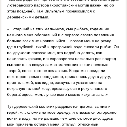
лютеранского пастора (христианский мотив важен, но об
этом позднее). Там Вильгельм познакомился с
деревенскими детьми.
«…старший из этих мальчиков, сын рыбака, годами не
намного меня обогнавший и с первого своего появления
больше всех мне нравившийся… позвал меня на речку…
где в глубокой, тихой и прозрачной воде сновали рыбки. Он
по‑дружески показал мне, что надобно делать, как
наживлять крючок, и я спроворился несколько раз подряд
вытащить на воздух самых маленьких из этих нежных
тварей, вовсе того не желавших. Когда мы посидели
некоторое время неподвижно, прислонясь друг к другу,
приятель мой, как видно, заскучал и указал мне на
покрытую галькой косу, врезавшуюся в реку с нашего
берега: здесь, мол, лучше всего можно искупаться…»
Тут деревенский мальчик раздевается догола, за ним и
герой. «… сложив на косе одежду, я отважился осторожно
войти в воду, но не дальше, чем шло отлогое дно. Здесь
мой приятель оставил меня, отплыл, относимый