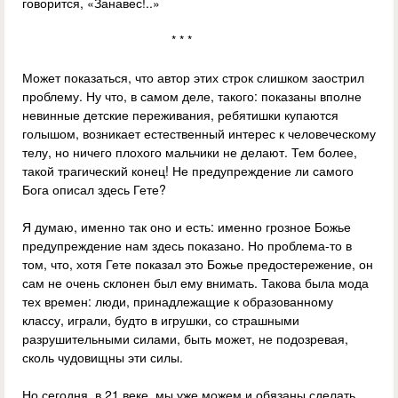
говорится, «Занавес!..»
* * *
Может показаться, что автор этих строк слишком заострил
проблему. Ну что, в самом деле, такого: показаны вполне
невинные детские переживания, ребятишки купаются
голышом, возникает естественный интерес к человеческому
телу, но ничего плохого мальчики не делают. Тем более,
такой трагический конец! Не предупреждение ли самого
Бога описал здесь Гете?
Я думаю, именно так оно и есть: именно грозное Божье
предупреждение нам здесь показано. Но проблема-то в
том, что, хотя Гете показал это Божье предостережение, он
сам не очень склонен был ему внимать. Такова была мода
тех времен: люди, принадлежащие к образованному
классу, играли, будто в игрушки, со страшными
разрушительными силами, быть может, не подозревая,
сколь чудовищны эти силы.
Но сегодня, в 21 веке, мы уже можем и обязаны сделать