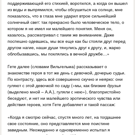
поддерживающей его стихией, воротился, а когда он вышел
из воды и выпрямился, чтобы обсушиться на солнце, мне
показалось, что в глаза мне ударил втрое сильнейший
солнечный свет: так прекрасно было человеческое тело, о
котором я не имел ни малейшего понятия. Меня он,
казалось, рассматривал с таким же вниманием. Даже
поспешно одевшись, мы все еще как бы стояли друг перед
другом нагие, наши души тянулись друг к другу, и, жарко
облобызавшись, мы поклялись в вечной дружбе…»
Гете далее (словами Вильгельма) рассказывает о
знакомстве героя в тот же день с девочкой, дочерью судьи.
По контрасту, здесь всё совершенно скучно и неярко: они
гуляют с этой девочкой по саду («мы, как близкие
друзья
(выделено мной – А.А.), гуляли с нею»), благопристойно
беседуют, и нет ни малейшего эротического чувства или
действия героев, хотя Гете добавляет и такой пассаж:
«Когда я смотрю сейчас, спустя много лет, на тогдашнее
свое состояние, оно представляется мне поистине
завидным. Неожиданно и одновременно испытал я