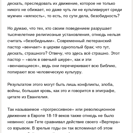
дескать, преследовать их движение, которое не только
никого не обижает, но даже чуть ли не культивирует среди
мужчин «мягкость», то есть, по сути дела, безобидность?
Но думаю, что тех, кто своим поведением разрушает
тысячелетние религиозные установления, отнюдь нельзя
считать «безобидными». Современный лютеранский
пастор «венчает» в церкви однополый брак; что тут,
дескать, страшного? Отвечу, что здесь всё страшно. Этот
пастор – «волк в овечьей шкуре», как и эти
«венчающиеся», ведь они перечеркивают всю Библию,
попирают всю человеческую культуру.
Результатом этого могут быть лишь конфликты, злоба,
войны, большая кровь, как это и говорится в эпиграфе,
цитате из Евангелия.
Так называемое «прогрессивное» или революционное
движение в Европе 18-19 веков также отнюдь не было
невинно: сам Гете сравнивал действие своего «Вертера»
со взрывом. В зрелые годы он так вспоминал об этом