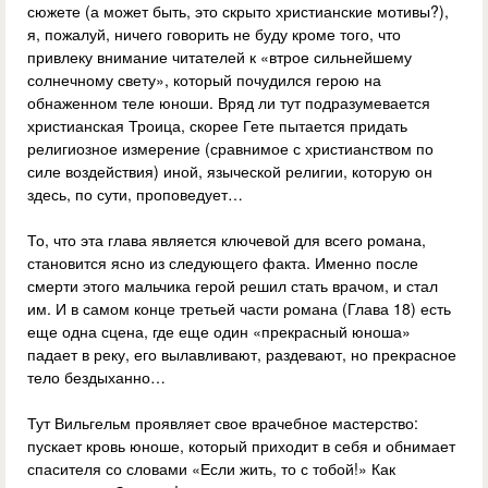
сюжете (а может быть, это скрыто христианские мотивы?),
я, пожалуй, ничего говорить не буду кроме того, что
привлеку внимание читателей к «втрое сильнейшему
солнечному свету», который почудился герою на
обнаженном теле юноши. Вряд ли тут подразумевается
христианская Троица, скорее Гете пытается придать
религиозное измерение (сравнимое с христианством по
силе воздействия) иной, языческой религии, которую он
здесь, по сути, проповедует…
То, что эта глава является ключевой для всего романа,
становится ясно из следующего факта. Именно после
смерти этого мальчика герой решил стать врачом, и стал
им. И в самом конце третьей части романа (Глава 18) есть
еще одна сцена, где еще один «прекрасный юноша»
падает в реку, его вылавливают, раздевают, но прекрасное
тело бездыханно…
Тут Вильгельм проявляет свое врачебное мастерство:
пускает кровь юноше, который приходит в себя и обнимает
спасителя со словами «Если жить, то с тобой!» Как