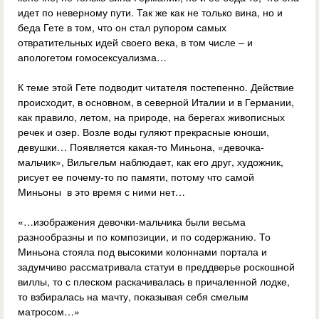
идет по неверному пути. Так же как не только вина, но и
беда Гете в том, что он стал рупором самых
отвратительных идей своего века, в том числе – и
апологетом гомосексуализма…
К теме этой Гете подводит читателя постепенно. Действие
происходит, в основном, в северной Италии и в Германии,
как правило, летом, на природе, на берегах живописных
речек и озер. Возле воды гуляют прекрасные юноши,
девушки… Появляется какая-то Миньона, «девочка-
мальчик», Вильгельм наблюдает, как его друг, художник,
рисует ее почему-то по памяти, потому что самой
Миньоны в это время с ними нет…
«…изображения девочки‑мальчика были весьма
разнообразны и по композиции, и по содержанию. То
Миньона стояла под высокими колоннами портала и
задумчиво рассматривала статуи в преддверье роскошной
виллы, то с плеском раскачивалась в причаленной лодке,
то взбиралась на мачту, показывая себя смелым
матросом…»