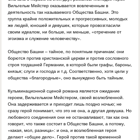
Вильгельм Мейстер оказывается вовлеченным в
деятельность так называемого Общества Башни. Это
группа крайне положительных и прогрессивных, молодых
же людей, юношей и девушек, которые провозгласили
своим идеалом, ни больше, ни меньше, «отречение от
эгоизма и служение человечеству».
Общество Башни – тайное, по понятным причинам: они
борются против христианской церкви и против сословного
строя тогдашней Германии, в которой были графы, бароны,
князья; слуги и господа и т.д. Соответственно, хотя цели у
общества «благородные», оно вынуждено быть тайным.
Кульминационной сценой романа является ожидание
героем, Вильгельмом Мейстером, своей возлюбленной.
Она задерживается и приходит лишь поздно ночью; не
сразу герой понимает, что это не она, а другая девушка. Но
любовного соединения они не останавливают, так как она
говорит, что также состоит в Обществе Башни, а потому,
«какая, мол, разница»: и она, и возлюбленная героя
делают «общее дело». Герой против такой временной