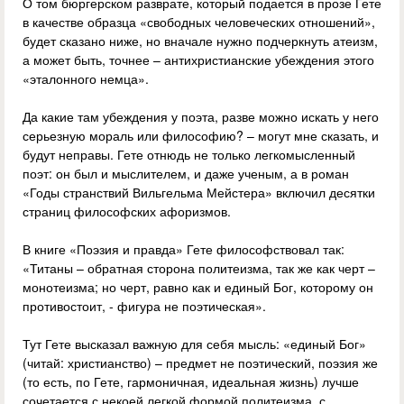
О том бюргерском разврате, который подается в прозе Гете
в качестве образца «свободных человеческих отношений»,
будет сказано ниже, но вначале нужно подчеркнуть атеизм,
а может быть, точнее – антихристианские убеждения этого
«эталонного немца».
Да какие там убеждения у поэта, разве можно искать у него
серьезную мораль или философию? – могут мне сказать, и
будут неправы. Гете отнюдь не только легкомысленный
поэт: он был и мыслителем, и даже ученым, а в роман
«Годы странствий Вильгельма Мейстера» включил десятки
страниц философских афоризмов.
В книге «Поэзия и правда» Гете философствовал так:
«Титаны – обратная сторона политеизма, так же как черт –
монотеизма; но черт, равно как и единый Бог, которому он
противостоит, - фигура не поэтическая».
Тут Гете высказал важную для себя мысль: «единый Бог»
(читай: христианство) – предмет не поэтический, поэзия же
(то есть, по Гете, гармоничная, идеальная жизнь) лучше
сочетается с некоей легкой формой политеизма, с