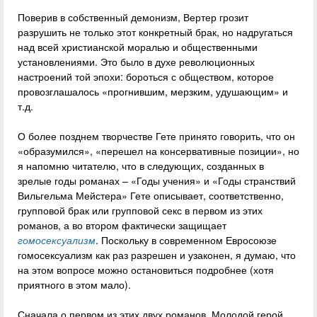
Поверив в собственный демонизм, Вертер грозит
разрушить не только этот конкретный брак, но надругаться
над всей христианской моралью и общественными
установлениями. Это было в духе революционных
настроений той эпохи: бороться с обществом, которое
провозглашалось «прогнившим, мерзким, удушающим» и
т.д.
О более позднем творчестве Гете принято говорить, что он
«образумился», «перешел на консервативные позиции», но
я напомню читателю, что в следующих, созданных в
зрелые годы романах – «Годы учения» и «Годы странствий
Вильгельма Мейстера» Гете описывает, соответственно,
групповой брак или групповой секс в первом из этих
романов, а во втором фактически защищает
гомосексуализм
. Поскольку в современном Евросоюзе
гомосексуализм как раз разрешен и узаконен, я думаю, что
на этом вопросе можно остановиться подробнее (хотя
приятного в этом мало).
Сначала о первом из этих двух романов. Молодой герой