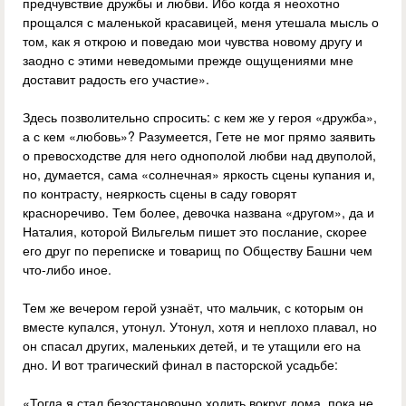
предчувствие дружбы и любви. Ибо когда я неохотно
прощался с маленькой красавицей, меня утешала мысль о
том, как я открою и поведаю мои чувства новому другу и
заодно с этими неведомыми прежде ощущениями мне
доставит радость его участие».
Здесь позволительно спросить: с кем же у героя «дружба»,
а с кем «любовь»? Разумеется, Гете не мог прямо заявить
о превосходстве для него однополой любви над двуполой,
но, думается, сама «солнечная» яркость сцены купания и,
по контрасту, неяркость сцены в саду говорят
красноречиво. Тем более, девочка названа «другом», да и
Наталия, которой Вильгельм пишет это послание, скорее
его друг по переписке и товарищ по Обществу Башни чем
что-либо иное.
Тем же вечером герой узнаёт, что мальчик, с которым он
вместе купался, утонул. Утонул, хотя и неплохо плавал, но
он спасал других, маленьких детей, и те утащили его на
дно. И вот трагический финал в пасторской усадьбе:
«Тогда я стал безостановочно ходить вокруг дома, пока не