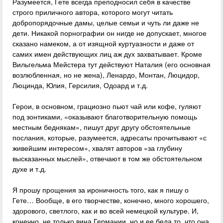
Разумеется, Гете всегда преподносил себя в качестве
строго приличного автора, которого могут читать
добропорядочные дамы, целые семьи и чуть ли даже не
дети. Никакой порнографии он нигде не допускает, многое
сказано намеком, а от изящной куртуазности и даже от
самих имен действующих лиц аж дух захватывает. Кроме
Вильгельма Мейстера тут действуют Наталия (его основная
возлюбленная, но не жена), Ленардо, Монтан, Люцидор,
Люцинда, Юлия, Герсилия, Одоард и т.д.
Герои, в основном, грациозно пьют чай или кофе, гуляют
под зонтиками, «оказывают благотворительную помощь
местным беднякам», пишут друг другу обстоятельные
послания, которые, разумеется, адресаты прочитывают «с
живейшим интересом», хвалят авторов «за глубину
высказанных мыслей», отвечают в том же обстоятельном
духе и т.д.
Я прошу прощения за ироничность того, как я пишу о
Гете… Вообще, в его творчестве, конечно, много хорошего,
здорового, светлого, как и во всей немецкой культуре. И,
конечно, не только вина Германии, но и ее беда то, что она