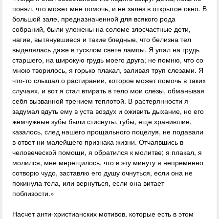
понял, что может мне помочь, и не залез в открытое окно. В
большой зале, предназначенной для всякого рода
собраний, были уложены на соломе злосчастные дети,
нагие, вытянувшиеся и такие бледные, что белизна тел
выделялась даже в тусклом свете лампы. Я упал на грудь
старшего, на широкую грудь моего друга; не помню, что со
мною творилось, я горько плакал, заливая труп слезами. Я
что‑то слышал о растирании, которое может помочь в таких
случаях, и вот я стал втирать в тело мои слезы, обманывая
себя вызванной трением теплотой. В растерянности я
задумал вдуть ему в уста воздух и оживить дыхание, но его
жемчужные зубы были стиснуты, губы, еще хранившие,
казалось, след нашего прощального поцелуя, не подавали
в ответ ни малейшего признака жизни. Отчаявшись в
человеческой помощи, я обратился к молитве; я плакал, я
молился, мне мерещилось, что в эту минуту я непременно
сотворю чудо, заставлю его душу очнуться, если она не
покинула тела, или вернуться, если она витает
поблизости.»
Насчет анти-христианских мотивов, которые есть в этом