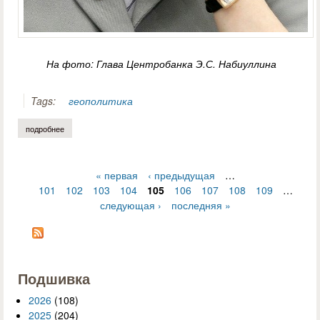
На фото: Глава Центробанка Э.С. Набиуллина
Tags:
геополитика
подробнее
о лидия сычева. народ под санкциями
« первая
‹ предыдущая
…
Страницы
101
102
103
104
105
106
107
108
109
…
следующая ›
последняя »
Подшивка
2026
(108)
2025
(204)